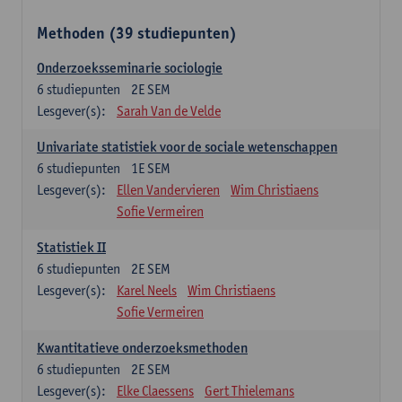
Methoden (39 studiepunten)
Onderzoeksseminarie sociologie
6
studiepunten
2E SEM
Lesgever(s):
Sarah Van de Velde
Univariate statistiek voor de sociale wetenschappen
6
studiepunten
1E SEM
Lesgever(s):
Ellen Vandervieren
Wim Christiaens
Sofie Vermeiren
Statistiek II
6
studiepunten
2E SEM
Lesgever(s):
Karel Neels
Wim Christiaens
Sofie Vermeiren
Kwantitatieve onderzoeksmethoden
6
studiepunten
2E SEM
Lesgever(s):
Elke Claessens
Gert Thielemans