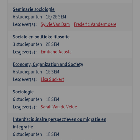
Seminarie sociologie
6
studiepunten
1E/2E SEM
Lesgever(s):
Sylvie Van Dam
Frederic Vandermoere
Sociale en politieke filosofie
3
studiepunten
2E SEM
Lesgever(s):
Emiliano Acosta
Economy, Organization and Society
6
studiepunten
1E SEM
Lesgever(s):
Lisa Suckert
Sociologie
6
studiepunten
1E SEM
Lesgever(s):
Sarah Van de Velde
Interdisciplinaire perspectieven op migratie en
integratie
6
studiepunten
1E SEM