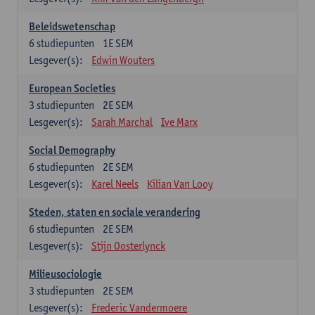
Beleidswetenschap
6
studiepunten
1E SEM
Lesgever(s):
Edwin Wouters
European Societies
3
studiepunten
2E SEM
Lesgever(s):
Sarah Marchal
Ive Marx
Social Demography
6
studiepunten
2E SEM
Lesgever(s):
Karel Neels
Kilian Van Looy
Steden, staten en sociale verandering
6
studiepunten
2E SEM
Lesgever(s):
Stijn Oosterlynck
Milieusociologie
3
studiepunten
2E SEM
Lesgever(s):
Frederic Vandermoere