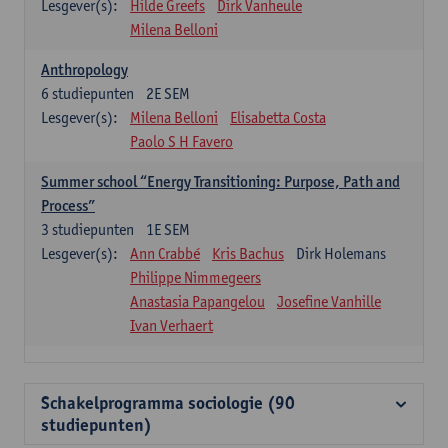
Lesgever(s):
Hilde Greefs
Dirk Vanheule
Milena Belloni
Anthropology
6
studiepunten
2E SEM
Lesgever(s):
Milena Belloni
Elisabetta Costa
Paolo S H Favero
Summer school “Energy Transitioning: Purpose, Path and
Process”
3
studiepunten
1E SEM
Lesgever(s):
Ann Crabbé
Kris Bachus
Dirk Holemans
Philippe Nimmegeers
Anastasia Papangelou
Josefine Vanhille
Ivan Verhaert
Schakelprogramma sociologie (90
studiepunten)