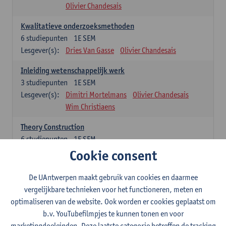
Olivier Chandesais
Kwalitatieve onderzoeksmethoden
6
studiepunten
1E SEM
Lesgever(s):
Dries Van Gasse
Olivier Chandesais
Inleiding wetenschappelijk werk
3
studiepunten
1E SEM
Lesgever(s):
Dimitri Mortelmans
Olivier Chandesais
Wim Christiaens
Theory Construction
6
studiepunten
1E SEM
Lesgever(s):
Reda Mahajar
Cookie consent
De UAntwerpen maakt gebruik van cookies en daarmee
Algemeen vormende opleidingsonderdelen (15
vergelijkbare technieken voor het functioneren, meten en
studiepunten)
optimaliseren van de website. Ook worden er cookies geplaatst om
Sociale ongelijkheid: klasse, gender, etniciteit
b.v. YouTubefilmpjes te kunnen tonen en voor
3
studiepunten
1E SEM
marketingdoeleinden. Deze laatste categorie betreffen de tracking