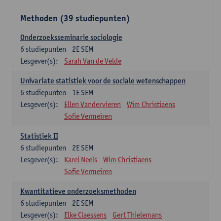
Methoden (39 studiepunten)
Onderzoeksseminarie sociologie
6
studiepunten
2E SEM
Lesgever(s):
Sarah Van de Velde
Univariate statistiek voor de sociale wetenschappen
6
studiepunten
1E SEM
Lesgever(s):
Ellen Vandervieren
Wim Christiaens
Sofie Vermeiren
Statistiek II
6
studiepunten
2E SEM
Lesgever(s):
Karel Neels
Wim Christiaens
Sofie Vermeiren
Kwantitatieve onderzoeksmethoden
6
studiepunten
2E SEM
Lesgever(s):
Elke Claessens
Gert Thielemans