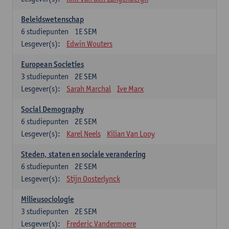
Beleidswetenschap
6
studiepunten
1E SEM
Lesgever(s):
Edwin Wouters
European Societies
3
studiepunten
2E SEM
Lesgever(s):
Sarah Marchal
Ive Marx
Social Demography
6
studiepunten
2E SEM
Lesgever(s):
Karel Neels
Kilian Van Looy
Steden, staten en sociale verandering
6
studiepunten
2E SEM
Lesgever(s):
Stijn Oosterlynck
Milieusociologie
3
studiepunten
2E SEM
Lesgever(s):
Frederic Vandermoere