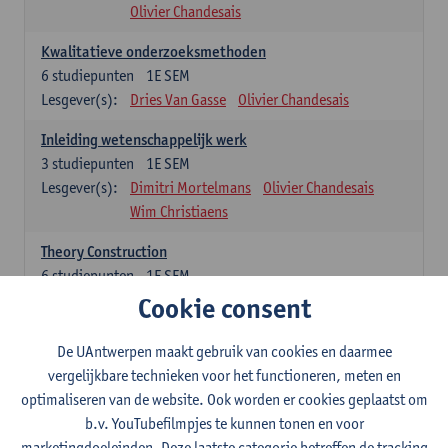
Olivier Chandesais
Kwalitatieve onderzoeksmethoden
6
studiepunten
1E SEM
Lesgever(s):
Dries Van Gasse
Olivier Chandesais
Inleiding wetenschappelijk werk
3
studiepunten
1E SEM
Lesgever(s):
Dimitri Mortelmans
Olivier Chandesais
Wim Christiaens
Theory Construction
6
studiepunten
1E SEM
Lesgever(s):
Reda Mahajar
Cookie consent
De UAntwerpen maakt gebruik van cookies en daarmee
Algemeen vormende opleidingsonderdelen (15
vergelijkbare technieken voor het functioneren, meten en
studiepunten)
optimaliseren van de website. Ook worden er cookies geplaatst om
Sociale ongelijkheid: klasse, gender, etniciteit
b.v. YouTubefilmpjes te kunnen tonen en voor
3
studiepunten
1E SEM
marketingdoeleinden. Deze laatste categorie betreffen de tracking