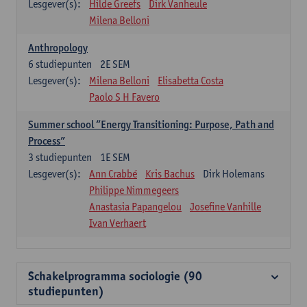
Lesgever(s):
Hilde Greefs
Dirk Vanheule
Milena Belloni
Anthropology
6
studiepunten
2E SEM
Lesgever(s):
Milena Belloni
Elisabetta Costa
Paolo S H Favero
Summer school “Energy Transitioning: Purpose, Path and
Process”
3
studiepunten
1E SEM
Lesgever(s):
Ann Crabbé
Kris Bachus
Dirk Holemans
Philippe Nimmegeers
Anastasia Papangelou
Josefine Vanhille
Ivan Verhaert
Schakelprogramma sociologie (90
studiepunten)