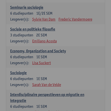
Seminarie sociologie
6
studiepunten
1E/2E SEM
Lesgever(s):
Sylvie Van Dam
Frederic Vandermoere
Sociale en politieke filosofie
3
studiepunten
2E SEM
Lesgever(s):
Emiliano Acosta
Economy, Organization and Society
6
studiepunten
1E SEM
Lesgever(s):
Lisa Suckert
Sociologie
6
studiepunten
1E SEM
Lesgever(s):
Sarah Van de Velde
Interdisciplinaire perspectieven op migratie en
integratie
6
studiepunten
1E SEM