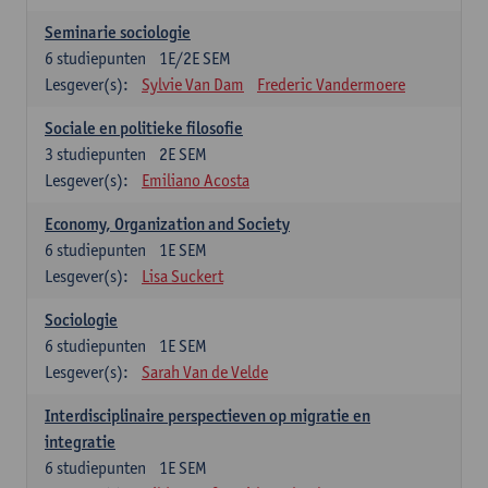
Seminarie sociologie
6
studiepunten
1E/2E SEM
Lesgever(s):
Sylvie Van Dam
Frederic Vandermoere
Sociale en politieke filosofie
3
studiepunten
2E SEM
Lesgever(s):
Emiliano Acosta
Economy, Organization and Society
6
studiepunten
1E SEM
Lesgever(s):
Lisa Suckert
Sociologie
6
studiepunten
1E SEM
Lesgever(s):
Sarah Van de Velde
Interdisciplinaire perspectieven op migratie en
integratie
6
studiepunten
1E SEM