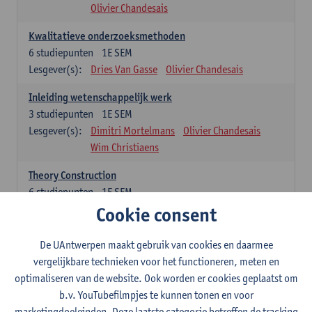
Olivier Chandesais
Kwalitatieve onderzoeksmethoden
6
studiepunten
1E SEM
Lesgever(s):
Dries Van Gasse
Olivier Chandesais
Inleiding wetenschappelijk werk
3
studiepunten
1E SEM
Lesgever(s):
Dimitri Mortelmans
Olivier Chandesais
Wim Christiaens
Theory Construction
6
studiepunten
1E SEM
Lesgever(s):
Reda Mahajar
Cookie consent
De UAntwerpen maakt gebruik van cookies en daarmee
Algemeen vormende opleidingsonderdelen (15
vergelijkbare technieken voor het functioneren, meten en
studiepunten)
optimaliseren van de website. Ook worden er cookies geplaatst om
Sociale ongelijkheid: klasse, gender, etniciteit
b.v. YouTubefilmpjes te kunnen tonen en voor
3
studiepunten
1E SEM
marketingdoeleinden. Deze laatste categorie betreffen de tracking