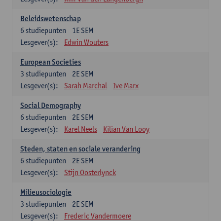
Beleidswetenschap
6
studiepunten
1E SEM
Lesgever(s):
Edwin Wouters
European Societies
3
studiepunten
2E SEM
Lesgever(s):
Sarah Marchal
Ive Marx
Social Demography
6
studiepunten
2E SEM
Lesgever(s):
Karel Neels
Kilian Van Looy
Steden, staten en sociale verandering
6
studiepunten
2E SEM
Lesgever(s):
Stijn Oosterlynck
Milieusociologie
3
studiepunten
2E SEM
Lesgever(s):
Frederic Vandermoere