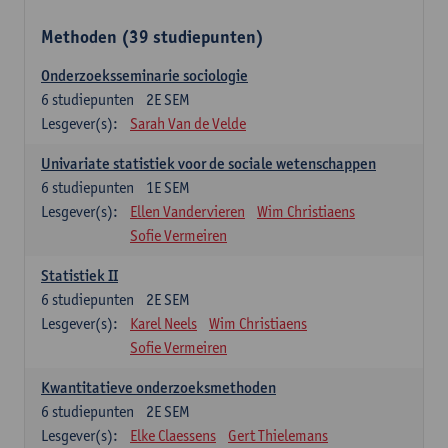
Methoden (39 studiepunten)
Onderzoeksseminarie sociologie
6
studiepunten
2E SEM
Lesgever(s):
Sarah Van de Velde
Univariate statistiek voor de sociale wetenschappen
6
studiepunten
1E SEM
Lesgever(s):
Ellen Vandervieren
Wim Christiaens
Sofie Vermeiren
Statistiek II
6
studiepunten
2E SEM
Lesgever(s):
Karel Neels
Wim Christiaens
Sofie Vermeiren
Kwantitatieve onderzoeksmethoden
6
studiepunten
2E SEM
Lesgever(s):
Elke Claessens
Gert Thielemans