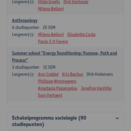
Lesgever(s):
Hilde Greefs
Dirk Vanheule
Milena Belloni
Anthropology
6
studiepunten
2E SEM
Lesgever(s):
Milena Belloni
Elisabetta Costa
Paolo S H Favero
Summer school “Energy Transitioning: Purpose, Path and
Process”
3
studiepunten
1E SEM
Lesgever(s):
Ann Crabbé
Kris Bachus
Dirk Holemans
Philippe Nimmegeers
Anastasia Papangelou
Josefine Vanhille
Ivan Verhaert
Schakelprogramma sociologie (90
studiepunten)