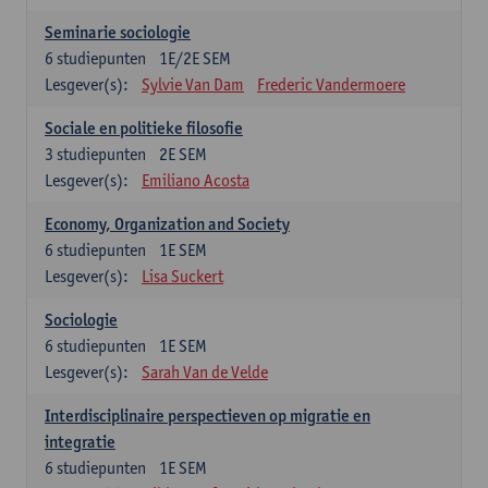
Seminarie sociologie
6
studiepunten
1E/2E SEM
Lesgever(s):
Sylvie Van Dam
Frederic Vandermoere
Sociale en politieke filosofie
3
studiepunten
2E SEM
Lesgever(s):
Emiliano Acosta
Economy, Organization and Society
6
studiepunten
1E SEM
Lesgever(s):
Lisa Suckert
Sociologie
6
studiepunten
1E SEM
Lesgever(s):
Sarah Van de Velde
Interdisciplinaire perspectieven op migratie en
integratie
6
studiepunten
1E SEM