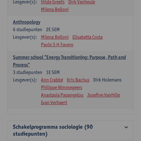
Lesgever(s):
Hilde Greefs
Dirk Vanheule
Milena Belloni
Anthropology
6
studiepunten
2E SEM
Lesgever(s):
Milena Belloni
Elisabetta Costa
Paolo S H Favero
Summer school “Energy Transitioning: Purpose, Path and
Process”
3
studiepunten
1E SEM
Lesgever(s):
Ann Crabbé
Kris Bachus
Dirk Holemans
Philippe Nimmegeers
Anastasia Papangelou
Josefine Vanhille
Ivan Verhaert
Schakelprogramma sociologie (90
studiepunten)