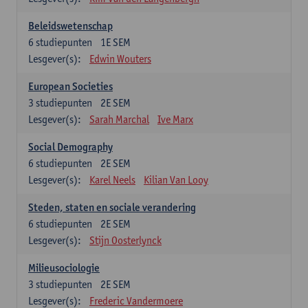
Beleidswetenschap
6
studiepunten
1E SEM
Lesgever(s):
Edwin Wouters
European Societies
3
studiepunten
2E SEM
Lesgever(s):
Sarah Marchal
Ive Marx
Social Demography
6
studiepunten
2E SEM
Lesgever(s):
Karel Neels
Kilian Van Looy
Steden, staten en sociale verandering
6
studiepunten
2E SEM
Lesgever(s):
Stijn Oosterlynck
Milieusociologie
3
studiepunten
2E SEM
Lesgever(s):
Frederic Vandermoere