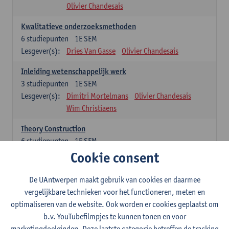
Olivier Chandesais
Kwalitatieve onderzoeksmethoden
6
studiepunten
1E SEM
Lesgever(s):
Dries Van Gasse
Olivier Chandesais
Inleiding wetenschappelijk werk
3
studiepunten
1E SEM
Lesgever(s):
Dimitri Mortelmans
Olivier Chandesais
Wim Christiaens
Theory Construction
6
studiepunten
1E SEM
Lesgever(s):
Reda Mahajar
Cookie consent
De UAntwerpen maakt gebruik van cookies en daarmee
Algemeen vormende opleidingsonderdelen (15
vergelijkbare technieken voor het functioneren, meten en
studiepunten)
optimaliseren van de website. Ook worden er cookies geplaatst om
Sociale ongelijkheid: klasse, gender, etniciteit
b.v. YouTubefilmpjes te kunnen tonen en voor
3
studiepunten
1E SEM
marketingdoeleinden. Deze laatste categorie betreffen de tracking