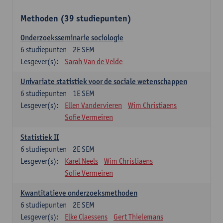
Methoden (39 studiepunten)
Onderzoeksseminarie sociologie
6
studiepunten
2E SEM
Lesgever(s):
Sarah Van de Velde
Univariate statistiek voor de sociale wetenschappen
6
studiepunten
1E SEM
Lesgever(s):
Ellen Vandervieren
Wim Christiaens
Sofie Vermeiren
Statistiek II
6
studiepunten
2E SEM
Lesgever(s):
Karel Neels
Wim Christiaens
Sofie Vermeiren
Kwantitatieve onderzoeksmethoden
6
studiepunten
2E SEM
Lesgever(s):
Elke Claessens
Gert Thielemans