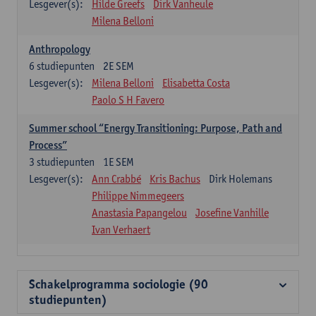
Lesgever(s):
Hilde Greefs
Dirk Vanheule
Milena Belloni
Anthropology
6
studiepunten
2E SEM
Lesgever(s):
Milena Belloni
Elisabetta Costa
Paolo S H Favero
Summer school “Energy Transitioning: Purpose, Path and
Process”
3
studiepunten
1E SEM
Lesgever(s):
Ann Crabbé
Kris Bachus
Dirk Holemans
Philippe Nimmegeers
Anastasia Papangelou
Josefine Vanhille
Ivan Verhaert
Schakelprogramma sociologie (90
studiepunten)