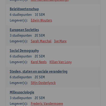
Beleidswetenschap
6
studiepunten
1E SEM
Lesgever(s):
Edwin Wouters
European Societies
3
studiepunten
2E SEM
Lesgever(s):
Sarah Marchal
Ive Marx
Social Demography
6
studiepunten
2E SEM
Lesgever(s):
Karel Neels
Kilian Van Looy
Steden, staten en sociale verandering
6
studiepunten
2E SEM
Lesgever(s):
Stijn Oosterlynck
Milieusociologie
3
studiepunten
2E SEM
Lesgever(s):
Frederic Vandermoere