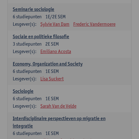
Seminarie sociologie
6
studiepunten
1E/2E SEM
Lesgever(s):
Sylvie Van Dam
Frederic Vandermoere
Sociale en politieke filosofie
3
studiepunten
2E SEM
Lesgever(s):
Emiliano Acosta
Economy, Organization and Society
6
studiepunten
1E SEM
Lesgever(s):
Lisa Suckert
Sociologie
6
studiepunten
1E SEM
Lesgever(s):
Sarah Van de Velde
Interdisciplinaire perspectieven op migratie en
integratie
6
studiepunten
1E SEM