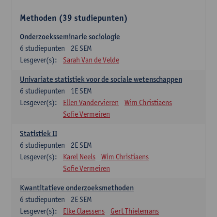
Methoden (39 studiepunten)
Onderzoeksseminarie sociologie
6
studiepunten
2E SEM
Lesgever(s):
Sarah Van de Velde
Univariate statistiek voor de sociale wetenschappen
6
studiepunten
1E SEM
Lesgever(s):
Ellen Vandervieren
Wim Christiaens
Sofie Vermeiren
Statistiek II
6
studiepunten
2E SEM
Lesgever(s):
Karel Neels
Wim Christiaens
Sofie Vermeiren
Kwantitatieve onderzoeksmethoden
6
studiepunten
2E SEM
Lesgever(s):
Elke Claessens
Gert Thielemans