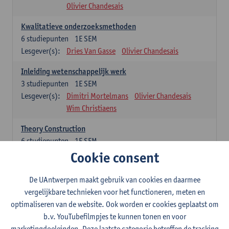
Olivier Chandesais
Kwalitatieve onderzoeksmethoden
6
studiepunten
1E SEM
Lesgever(s):
Dries Van Gasse
Olivier Chandesais
Inleiding wetenschappelijk werk
3
studiepunten
1E SEM
Lesgever(s):
Dimitri Mortelmans
Olivier Chandesais
Wim Christiaens
Theory Construction
6
studiepunten
1E SEM
Lesgever(s):
Reda Mahajar
Cookie consent
De UAntwerpen maakt gebruik van cookies en daarmee
Algemeen vormende opleidingsonderdelen (15
vergelijkbare technieken voor het functioneren, meten en
studiepunten)
optimaliseren van de website. Ook worden er cookies geplaatst om
Sociale ongelijkheid: klasse, gender, etniciteit
b.v. YouTubefilmpjes te kunnen tonen en voor
3
studiepunten
1E SEM
marketingdoeleinden. Deze laatste categorie betreffen de tracking