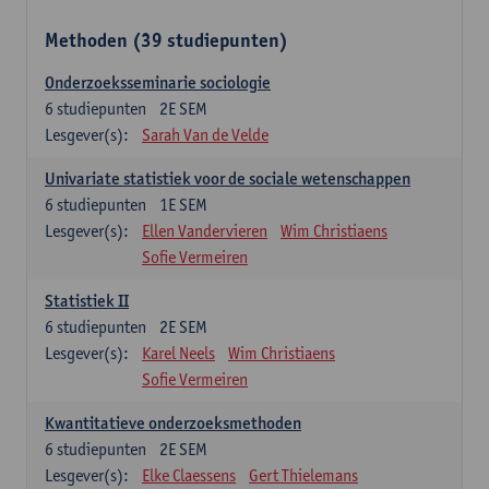
Methoden (39 studiepunten)
Onderzoeksseminarie sociologie
6
studiepunten
2E SEM
Lesgever(s):
Sarah Van de Velde
Univariate statistiek voor de sociale wetenschappen
6
studiepunten
1E SEM
Lesgever(s):
Ellen Vandervieren
Wim Christiaens
Sofie Vermeiren
Statistiek II
6
studiepunten
2E SEM
Lesgever(s):
Karel Neels
Wim Christiaens
Sofie Vermeiren
Kwantitatieve onderzoeksmethoden
6
studiepunten
2E SEM
Lesgever(s):
Elke Claessens
Gert Thielemans