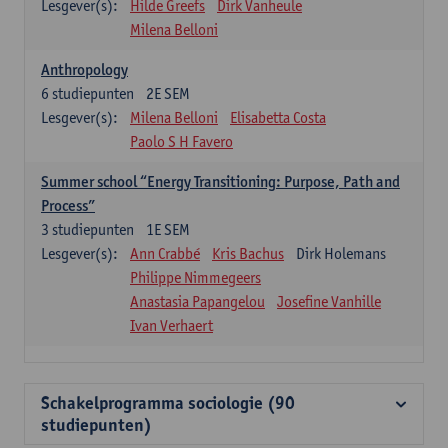
Lesgever(s):
Hilde Greefs
Dirk Vanheule
Milena Belloni
Anthropology
6
studiepunten
2E SEM
Lesgever(s):
Milena Belloni
Elisabetta Costa
Paolo S H Favero
Summer school “Energy Transitioning: Purpose, Path and
Process”
3
studiepunten
1E SEM
Lesgever(s):
Ann Crabbé
Kris Bachus
Dirk Holemans
Philippe Nimmegeers
Anastasia Papangelou
Josefine Vanhille
Ivan Verhaert
Schakelprogramma sociologie (90
studiepunten)