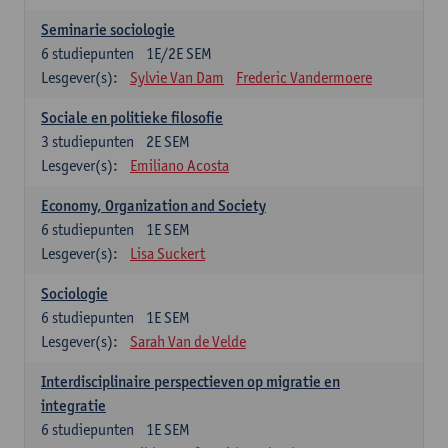
Seminarie sociologie
6
studiepunten
1E/2E SEM
Lesgever(s):
Sylvie Van Dam
Frederic Vandermoere
Sociale en politieke filosofie
3
studiepunten
2E SEM
Lesgever(s):
Emiliano Acosta
Economy, Organization and Society
6
studiepunten
1E SEM
Lesgever(s):
Lisa Suckert
Sociologie
6
studiepunten
1E SEM
Lesgever(s):
Sarah Van de Velde
Interdisciplinaire perspectieven op migratie en
integratie
6
studiepunten
1E SEM