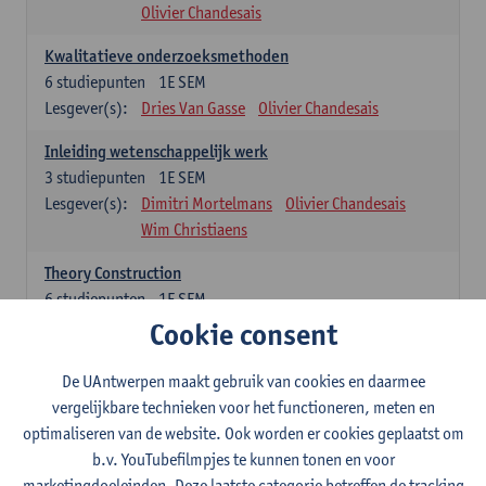
Olivier Chandesais
Kwalitatieve onderzoeksmethoden
6
studiepunten
1E SEM
Lesgever(s):
Dries Van Gasse
Olivier Chandesais
Inleiding wetenschappelijk werk
3
studiepunten
1E SEM
Lesgever(s):
Dimitri Mortelmans
Olivier Chandesais
Wim Christiaens
Theory Construction
6
studiepunten
1E SEM
Lesgever(s):
Reda Mahajar
Cookie consent
De UAntwerpen maakt gebruik van cookies en daarmee
Algemeen vormende opleidingsonderdelen (15
vergelijkbare technieken voor het functioneren, meten en
studiepunten)
optimaliseren van de website. Ook worden er cookies geplaatst om
Sociale ongelijkheid: klasse, gender, etniciteit
b.v. YouTubefilmpjes te kunnen tonen en voor
3
studiepunten
1E SEM
marketingdoeleinden. Deze laatste categorie betreffen de tracking