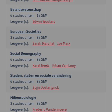
Beleidswetenschap
6
studiepunten
1E SEM
Lesgever(s):
Edwin Wouters
European Societies
3
studiepunten
2E SEM
Lesgever(s):
Sarah Marchal
Ive Marx
Social Demography
6
studiepunten
2E SEM
Lesgever(s):
Karel Neels
Kilian Van Looy
Steden, staten en sociale verandering
6
studiepunten
2E SEM
Lesgever(s):
Stijn Oosterlynck
Milieusociologie
3
studiepunten
2E SEM
Lesgever(s):
Frederic Vandermoere