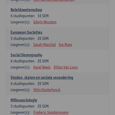
Beleidswetenschap
6
studiepunten
1E SEM
Lesgever(s):
Edwin Wouters
European Societies
3
studiepunten
2E SEM
Lesgever(s):
Sarah Marchal
Ive Marx
Social Demography
6
studiepunten
2E SEM
Lesgever(s):
Karel Neels
Kilian Van Looy
Steden, staten en sociale verandering
6
studiepunten
2E SEM
Lesgever(s):
Stijn Oosterlynck
Milieusociologie
3
studiepunten
2E SEM
Lesgever(s):
Frederic Vandermoere