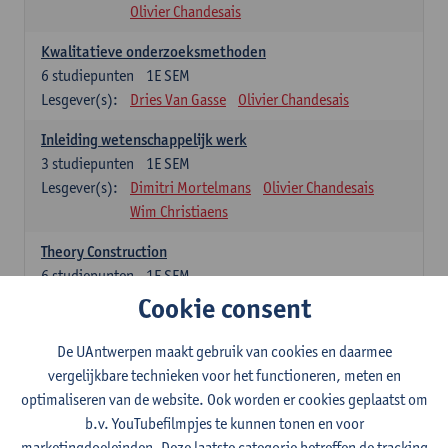
Olivier Chandesais
Kwalitatieve onderzoeksmethoden
6
studiepunten
1E SEM
Lesgever(s):
Dries Van Gasse
Olivier Chandesais
Inleiding wetenschappelijk werk
3
studiepunten
1E SEM
Lesgever(s):
Dimitri Mortelmans
Olivier Chandesais
Wim Christiaens
Theory Construction
6
studiepunten
1E SEM
Lesgever(s):
Reda Mahajar
Cookie consent
De UAntwerpen maakt gebruik van cookies en daarmee
Algemeen vormende opleidingsonderdelen (15
vergelijkbare technieken voor het functioneren, meten en
studiepunten)
optimaliseren van de website. Ook worden er cookies geplaatst om
Sociale ongelijkheid: klasse, gender, etniciteit
b.v. YouTubefilmpjes te kunnen tonen en voor
3
studiepunten
1E SEM
marketingdoeleinden. Deze laatste categorie betreffen de tracking