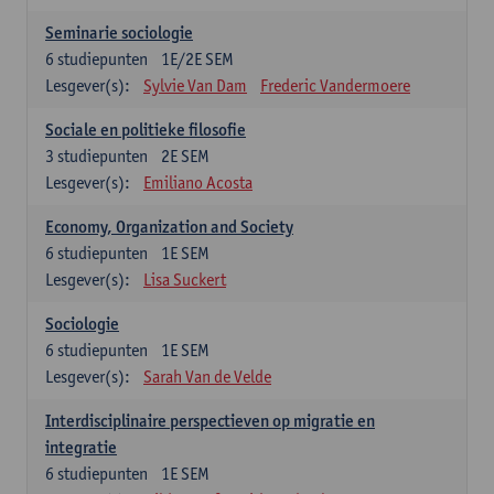
Seminarie sociologie
6
studiepunten
1E/2E SEM
Lesgever(s):
Sylvie Van Dam
Frederic Vandermoere
Sociale en politieke filosofie
3
studiepunten
2E SEM
Lesgever(s):
Emiliano Acosta
Economy, Organization and Society
6
studiepunten
1E SEM
Lesgever(s):
Lisa Suckert
Sociologie
6
studiepunten
1E SEM
Lesgever(s):
Sarah Van de Velde
Interdisciplinaire perspectieven op migratie en
integratie
6
studiepunten
1E SEM