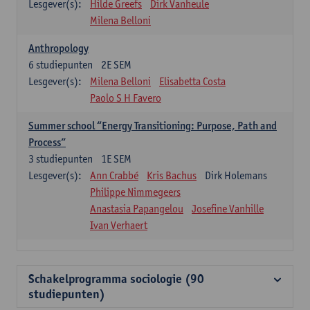
Lesgever(s):
Hilde Greefs
Dirk Vanheule
Milena Belloni
Anthropology
6
studiepunten
2E SEM
Lesgever(s):
Milena Belloni
Elisabetta Costa
Paolo S H Favero
Summer school “Energy Transitioning: Purpose, Path and
Process”
3
studiepunten
1E SEM
Lesgever(s):
Ann Crabbé
Kris Bachus
Dirk Holemans
Philippe Nimmegeers
Anastasia Papangelou
Josefine Vanhille
Ivan Verhaert
Schakelprogramma sociologie (90
studiepunten)