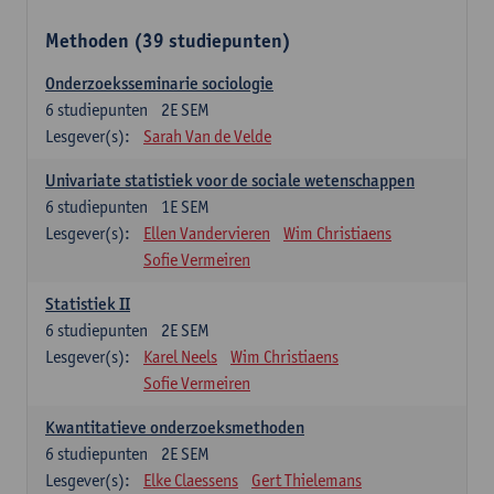
Methoden (39 studiepunten)
Onderzoeksseminarie sociologie
6
studiepunten
2E SEM
Lesgever(s):
Sarah Van de Velde
Univariate statistiek voor de sociale wetenschappen
6
studiepunten
1E SEM
Lesgever(s):
Ellen Vandervieren
Wim Christiaens
Sofie Vermeiren
Statistiek II
6
studiepunten
2E SEM
Lesgever(s):
Karel Neels
Wim Christiaens
Sofie Vermeiren
Kwantitatieve onderzoeksmethoden
6
studiepunten
2E SEM
Lesgever(s):
Elke Claessens
Gert Thielemans