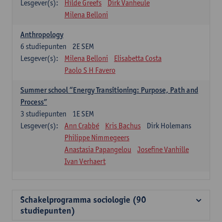
Lesgever(s):
Hilde Greefs
Dirk Vanheule
Milena Belloni
Anthropology
6
studiepunten
2E SEM
Lesgever(s):
Milena Belloni
Elisabetta Costa
Paolo S H Favero
Summer school “Energy Transitioning: Purpose, Path and
Process”
3
studiepunten
1E SEM
Lesgever(s):
Ann Crabbé
Kris Bachus
Dirk Holemans
Philippe Nimmegeers
Anastasia Papangelou
Josefine Vanhille
Ivan Verhaert
Schakelprogramma sociologie (90
studiepunten)