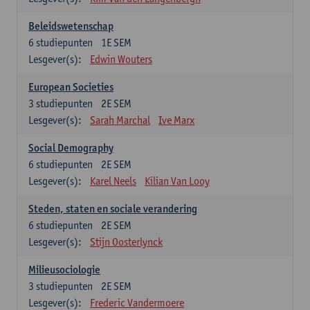
Beleidswetenschap
6
studiepunten
1E SEM
Lesgever(s):
Edwin Wouters
European Societies
3
studiepunten
2E SEM
Lesgever(s):
Sarah Marchal
Ive Marx
Social Demography
6
studiepunten
2E SEM
Lesgever(s):
Karel Neels
Kilian Van Looy
Steden, staten en sociale verandering
6
studiepunten
2E SEM
Lesgever(s):
Stijn Oosterlynck
Milieusociologie
3
studiepunten
2E SEM
Lesgever(s):
Frederic Vandermoere