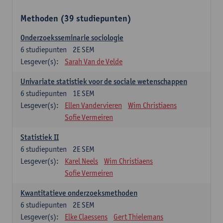
Methoden (39 studiepunten)
Onderzoeksseminarie sociologie
6
studiepunten
2E SEM
Lesgever(s):
Sarah Van de Velde
Univariate statistiek voor de sociale wetenschappen
6
studiepunten
1E SEM
Lesgever(s):
Ellen Vandervieren
Wim Christiaens
Sofie Vermeiren
Statistiek II
6
studiepunten
2E SEM
Lesgever(s):
Karel Neels
Wim Christiaens
Sofie Vermeiren
Kwantitatieve onderzoeksmethoden
6
studiepunten
2E SEM
Lesgever(s):
Elke Claessens
Gert Thielemans