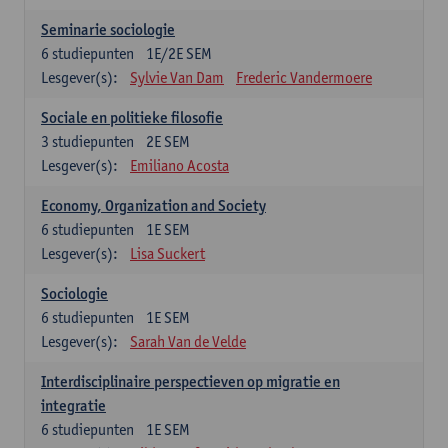
Seminarie sociologie
6
studiepunten
1E/2E SEM
Lesgever(s):
Sylvie Van Dam
Frederic Vandermoere
Sociale en politieke filosofie
3
studiepunten
2E SEM
Lesgever(s):
Emiliano Acosta
Economy, Organization and Society
6
studiepunten
1E SEM
Lesgever(s):
Lisa Suckert
Sociologie
6
studiepunten
1E SEM
Lesgever(s):
Sarah Van de Velde
Interdisciplinaire perspectieven op migratie en
integratie
6
studiepunten
1E SEM