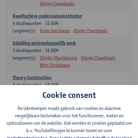
Olivier Chandesais
Kwalitatieve onderzoeksmethoden
6
studiepunten
1E SEM
Lesgever(s):
Dries Van Gasse
Olivier Chandesais
Inleiding wetenschappelijk werk
3
studiepunten
1E SEM
Lesgever(s):
Dimitri Mortelmans
Olivier Chandesais
Wim Christiaens
Theory Construction
6
studiepunten
1E SEM
Lesgever(s):
Reda Mahajar
Cookie consent
De UAntwerpen maakt gebruik van cookies en daarmee
Algemeen vormende opleidingsonderdelen (15
vergelijkbare technieken voor het functioneren, meten en
studiepunten)
optimaliseren van de website. Ook worden er cookies geplaatst om
Sociale ongelijkheid: klasse, gender, etniciteit
b.v. YouTubefilmpjes te kunnen tonen en voor
3
studiepunten
1E SEM
marketingdoeleinden. Deze laatste categorie betreffen de tracking