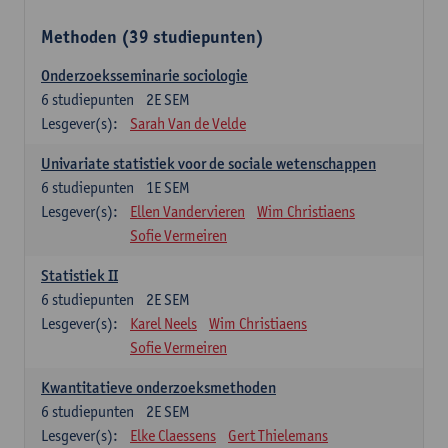
Methoden (39 studiepunten)
Onderzoeksseminarie sociologie
6
studiepunten
2E SEM
Lesgever(s):
Sarah Van de Velde
Univariate statistiek voor de sociale wetenschappen
6
studiepunten
1E SEM
Lesgever(s):
Ellen Vandervieren
Wim Christiaens
Sofie Vermeiren
Statistiek II
6
studiepunten
2E SEM
Lesgever(s):
Karel Neels
Wim Christiaens
Sofie Vermeiren
Kwantitatieve onderzoeksmethoden
6
studiepunten
2E SEM
Lesgever(s):
Elke Claessens
Gert Thielemans