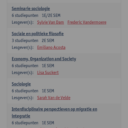
Seminarie sociologie
6
studiepunten
1E/2E SEM
Lesgever(s):
Sylvie Van Dam
Frederic Vandermoere
Sociale en politieke filosofie
3
studiepunten
2E SEM
Lesgever(s):
Emiliano Acosta
Economy, Organization and Society
6
studiepunten
1E SEM
Lesgever(s):
Lisa Suckert
Sociologie
6
studiepunten
1E SEM
Lesgever(s):
Sarah Van de Velde
Interdisciplinaire perspectieven op migratie en
integratie
6
studiepunten
1E SEM