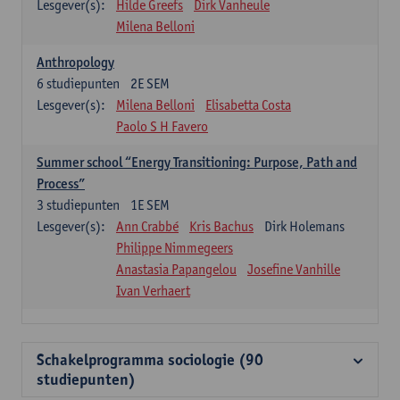
Lesgever(s):
Hilde Greefs
Dirk Vanheule
Milena Belloni
Anthropology
6
studiepunten
2E SEM
Lesgever(s):
Milena Belloni
Elisabetta Costa
Paolo S H Favero
Summer school “Energy Transitioning: Purpose, Path and
Process”
3
studiepunten
1E SEM
Lesgever(s):
Ann Crabbé
Kris Bachus
Dirk Holemans
Philippe Nimmegeers
Anastasia Papangelou
Josefine Vanhille
Ivan Verhaert
Schakelprogramma sociologie (90
studiepunten)