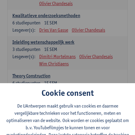
Olivier Chandesais
Kwalitatieve onderzoeksmethoden
6
studiepunten
1E SEM
Lesgever(s):
Dries Van Gasse
Olivier Chandesais
Inleiding wetenschappelijk werk
3
studiepunten
1E SEM
Lesgever(s):
Dimitri Mortelmans
Olivier Chandesais
Wim Christiaens
Theory Construction
6
studiepunten
1E SEM
Lesgever(s):
Reda Mahajar
Cookie consent
De UAntwerpen maakt gebruik van cookies en daarmee
Algemeen vormende opleidingsonderdelen (15
vergelijkbare technieken voor het functioneren, meten en
studiepunten)
optimaliseren van de website. Ook worden er cookies geplaatst om
Sociale ongelijkheid: klasse, gender, etniciteit
b.v. YouTubefilmpjes te kunnen tonen en voor
3
studiepunten
1E SEM
marketingdoeleinden. Deze laatste categorie betreffen de tracking