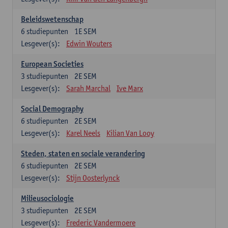
Beleidswetenschap
6
studiepunten
1E SEM
Lesgever(s):
Edwin Wouters
European Societies
3
studiepunten
2E SEM
Lesgever(s):
Sarah Marchal
Ive Marx
Social Demography
6
studiepunten
2E SEM
Lesgever(s):
Karel Neels
Kilian Van Looy
Steden, staten en sociale verandering
6
studiepunten
2E SEM
Lesgever(s):
Stijn Oosterlynck
Milieusociologie
3
studiepunten
2E SEM
Lesgever(s):
Frederic Vandermoere