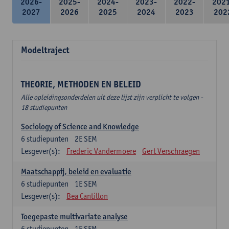
2026-
2025-
2024-
2023-
2022-
202
2027
2026
2025
2024
2023
202
Modeltraject
THEORIE, METHODEN EN BELEID
Alle opleidingsonderdelen uit deze lijst zijn verplicht te volgen -
18 studiepunten
Sociology of Science and Knowledge
6
studiepunten
2E SEM
Lesgever(s):
Frederic Vandermoere
Gert Verschraegen
Maatschappij, beleid en evaluatie
6
studiepunten
1E SEM
Lesgever(s):
Bea Cantillon
Toegepaste multivariate analyse
6
studiepunten
1E SEM