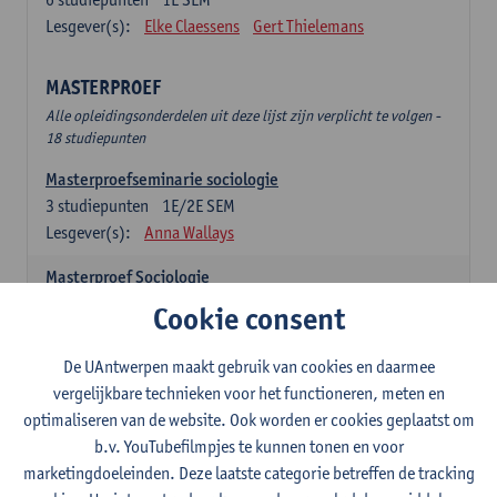
Lesgever(s):
Elke Claessens
Gert Thielemans
MASTERPROEF
Alle opleidingsonderdelen uit deze lijst zijn verplicht te volgen -
18 studiepunten
Masterproefseminarie sociologie
3
studiepunten
1E/2E SEM
Lesgever(s):
Anna Wallays
Masterproef Sociologie
15
studiepunten
2E SEM
Cookie consent
Lesgever(s):
- NNB
De UAntwerpen maakt gebruik van cookies en daarmee
SPECIALISATIE SOCIOLOGIE - twee clusters te
vergelijkbare technieken voor het functioneren, meten en
kiezen uit onderstaande lijst (24sp)
optimaliseren van de website. Ook worden er cookies geplaatst om
Specialisatiecluster Arbeid
b.v. YouTubefilmpjes te kunnen tonen en voor
Alle opleidingsonderdelen uit deze lijst zijn verplicht te volgen -
marketingdoeleinden. Deze laatste categorie betreffen de tracking
12 studiepunten