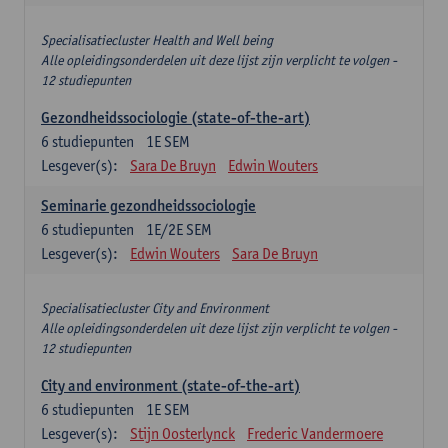
Specialisatiecluster Health and Well being
Alle opleidingsonderdelen uit deze lijst zijn verplicht te volgen -
12 studiepunten
Gezondheidssociologie (state-of-the-art)
6
studiepunten
1E SEM
Lesgever(s):
Sara De Bruyn
Edwin Wouters
Seminarie gezondheidssociologie
6
studiepunten
1E/2E SEM
Lesgever(s):
Edwin Wouters
Sara De Bruyn
Specialisatiecluster City and Environment
Alle opleidingsonderdelen uit deze lijst zijn verplicht te volgen -
12 studiepunten
City and environment (state-of-the-art)
6
studiepunten
1E SEM
Lesgever(s):
Stijn Oosterlynck
Frederic Vandermoere