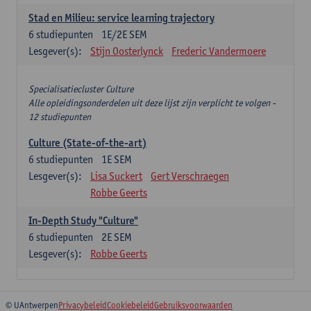
Stad en Milieu: service learning trajectory
6
studiepunten
1E/2E SEM
Lesgever(s):
Stijn Oosterlynck
Frederic Vandermoere
Specialisatiecluster Culture
Alle opleidingsonderdelen uit deze lijst zijn verplicht te volgen -
12 studiepunten
Culture (State-of-the-art)
6
studiepunten
1E SEM
Lesgever(s):
Lisa Suckert
Gert Verschraegen
Robbe Geerts
In-Depth Study "Culture"
6
studiepunten
2E SEM
Lesgever(s):
Robbe Geerts
© UAntwerpen
Privacybeleid
Cookiebeleid
Gebruiksvoorwaarden