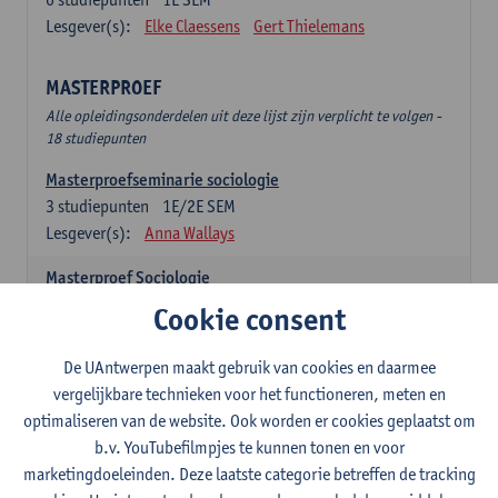
Lesgever(s):
Elke Claessens
Gert Thielemans
MASTERPROEF
Alle opleidingsonderdelen uit deze lijst zijn verplicht te volgen -
18 studiepunten
Masterproefseminarie sociologie
3
studiepunten
1E/2E SEM
Lesgever(s):
Anna Wallays
Masterproef Sociologie
15
studiepunten
2E SEM
Cookie consent
Lesgever(s):
- NNB
De UAntwerpen maakt gebruik van cookies en daarmee
SPECIALISATIE SOCIOLOGIE - twee clusters te
vergelijkbare technieken voor het functioneren, meten en
kiezen uit onderstaande lijst (24sp)
optimaliseren van de website. Ook worden er cookies geplaatst om
Specialisatiecluster Arbeid
b.v. YouTubefilmpjes te kunnen tonen en voor
Alle opleidingsonderdelen uit deze lijst zijn verplicht te volgen -
marketingdoeleinden. Deze laatste categorie betreffen de tracking
12 studiepunten