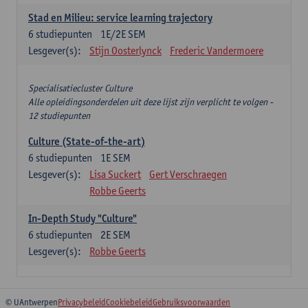
Stad en Milieu: service learning trajectory
6
studiepunten
1E/2E SEM
Lesgever(s):
Stijn Oosterlynck
Frederic Vandermoere
Specialisatiecluster Culture
Alle opleidingsonderdelen uit deze lijst zijn verplicht te volgen -
12 studiepunten
Culture (State-of-the-art)
6
studiepunten
1E SEM
Lesgever(s):
Lisa Suckert
Gert Verschraegen
Robbe Geerts
In-Depth Study "Culture"
6
studiepunten
2E SEM
Lesgever(s):
Robbe Geerts
© UAntwerpen
Privacybeleid
Cookiebeleid
Gebruiksvoorwaarden