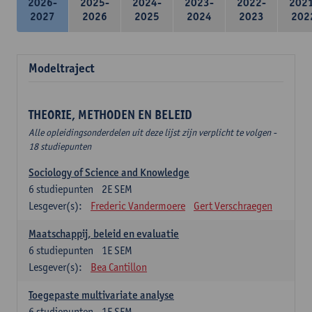
2026-
2025-
2024-
2023-
2022-
202
2027
2026
2025
2024
2023
202
Modeltraject
THEORIE, METHODEN EN BELEID
Alle opleidingsonderdelen uit deze lijst zijn verplicht te volgen -
18 studiepunten
Sociology of Science and Knowledge
6
studiepunten
2E SEM
Lesgever(s):
Frederic Vandermoere
Gert Verschraegen
Maatschappij, beleid en evaluatie
6
studiepunten
1E SEM
Lesgever(s):
Bea Cantillon
Toegepaste multivariate analyse
6
studiepunten
1E SEM