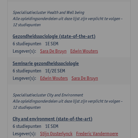
Specialisatiecluster Health and Well being
Alle opleidingsonderdelen uit deze lijst zijn verplicht te volgen -
12 studiepunten
Gezondheidssociologie (state-of-the-art)
6
studiepunten
1E SEM
Lesgever(s):
Sara De Bruyn
Edwin Wouters
Seminarie gezondheidssociologie
6
studiepunten
1E/2E SEM
Lesgever(s):
Edwin Wouters
Sara De Bruyn
Specialisatiecluster City and Environment
Alle opleidingsonderdelen uit deze lijst zijn verplicht te volgen -
12 studiepunten
City and environment (state-of-the-art)
6
studiepunten
1E SEM
Lesgever(s):
Stijn Oosterlynck
Frederic Vandermoere