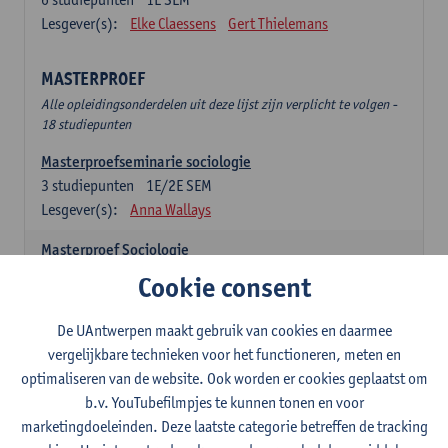
Lesgever(s):
Elke Claessens
Gert Thielemans
MASTERPROEF
Alle opleidingsonderdelen uit deze lijst zijn verplicht te volgen -
18 studiepunten
Masterproefseminarie sociologie
3
studiepunten
1E/2E SEM
Lesgever(s):
Anna Wallays
Masterproef Sociologie
15
studiepunten
2E SEM
Cookie consent
Lesgever(s):
- NNB
De UAntwerpen maakt gebruik van cookies en daarmee
SPECIALISATIE SOCIOLOGIE - twee clusters te
vergelijkbare technieken voor het functioneren, meten en
kiezen uit onderstaande lijst (24sp)
optimaliseren van de website. Ook worden er cookies geplaatst om
Specialisatiecluster Arbeid
b.v. YouTubefilmpjes te kunnen tonen en voor
Alle opleidingsonderdelen uit deze lijst zijn verplicht te volgen -
marketingdoeleinden. Deze laatste categorie betreffen de tracking
12 studiepunten