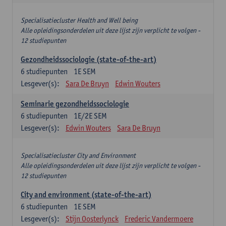
Specialisatiecluster Health and Well being
Alle opleidingsonderdelen uit deze lijst zijn verplicht te volgen -
12 studiepunten
Gezondheidssociologie (state-of-the-art)
6
studiepunten
1E SEM
Lesgever(s):
Sara De Bruyn
Edwin Wouters
Seminarie gezondheidssociologie
6
studiepunten
1E/2E SEM
Lesgever(s):
Edwin Wouters
Sara De Bruyn
Specialisatiecluster City and Environment
Alle opleidingsonderdelen uit deze lijst zijn verplicht te volgen -
12 studiepunten
City and environment (state-of-the-art)
6
studiepunten
1E SEM
Lesgever(s):
Stijn Oosterlynck
Frederic Vandermoere