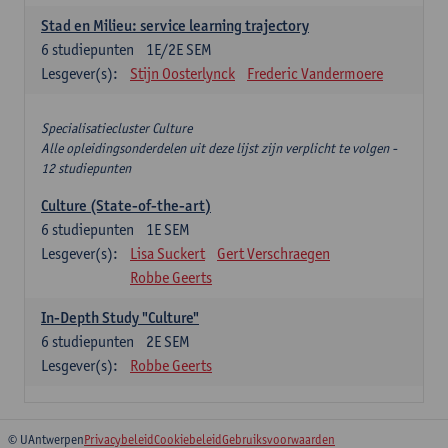
Stad en Milieu: service learning trajectory
6
studiepunten
1E/2E SEM
Lesgever(s):
Stijn Oosterlynck
Frederic Vandermoere
Specialisatiecluster Culture
Alle opleidingsonderdelen uit deze lijst zijn verplicht te volgen -
12 studiepunten
Culture (State-of-the-art)
6
studiepunten
1E SEM
Lesgever(s):
Lisa Suckert
Gert Verschraegen
Robbe Geerts
In-Depth Study "Culture"
6
studiepunten
2E SEM
Lesgever(s):
Robbe Geerts
© UAntwerpen
Privacybeleid
Cookiebeleid
Gebruiksvoorwaarden