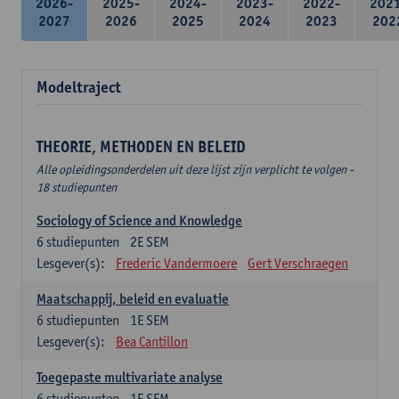
2026-
2025-
2024-
2023-
2022-
202
2027
2026
2025
2024
2023
202
Modeltraject
THEORIE, METHODEN EN BELEID
Alle opleidingsonderdelen uit deze lijst zijn verplicht te volgen -
18 studiepunten
Sociology of Science and Knowledge
6
studiepunten
2E SEM
Lesgever(s):
Frederic Vandermoere
Gert Verschraegen
Maatschappij, beleid en evaluatie
6
studiepunten
1E SEM
Lesgever(s):
Bea Cantillon
Toegepaste multivariate analyse
6
studiepunten
1E SEM