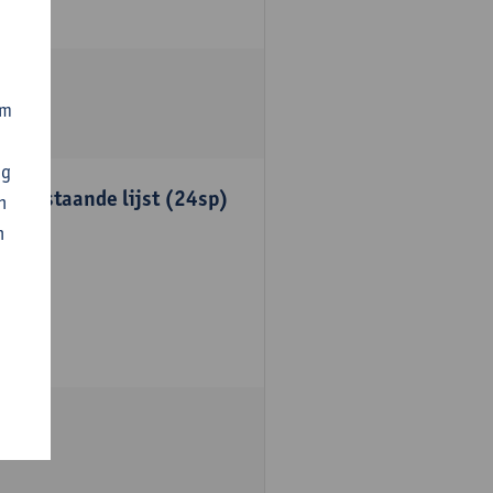
om
ng
onderstaande lijst (24sp)
n
n
unten