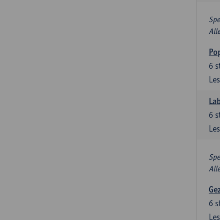
Spe
All
Pop
6
s
Les
Lab
6
s
Les
Spe
All
Gez
6
s
Les