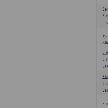
Se
6
s
Les
Spe
All
Cit
6
s
Les
Sta
6
s
Les
Spe