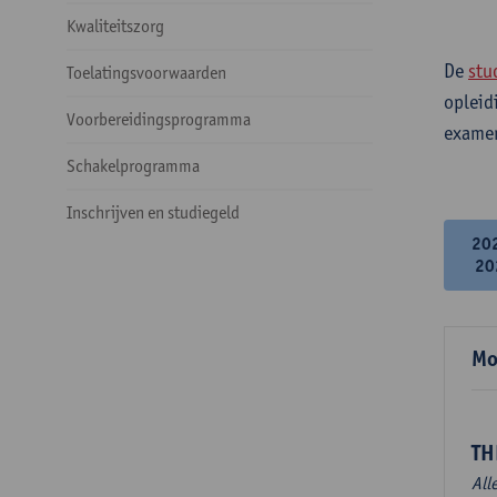
Kwaliteitszorg
De
stu
Toelatingsvoorwaarden
opleid
Voorbereidingsprogramma
examen
Schakelprogramma
Inschrijven en studiegeld
20
20
Mo
TH
All