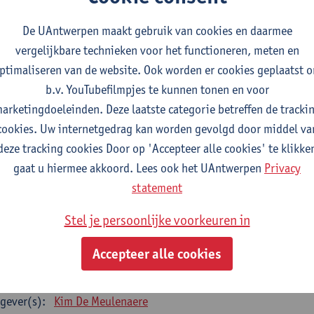
gever(s):
Anna Wallays
De UAntwerpen maakt gebruik van cookies en daarmee
terproef Sociologie
vergelijkbare technieken voor het functioneren, meten en
studiepunten
2E SEM
ptimaliseren van de website. Ook worden er cookies geplaatst 
gever(s):
- NNB
b.v. YouTubefilmpjes te kunnen tonen en voor
arketingdoeleinden. Deze laatste categorie betreffen de tracki
ECIALISATIE SOCIOLOGIE - twee clusters te kiezen uit 
cookies. Uw internetgedrag kan worden gevolgd door middel va
cialisatiecluster Arbeid
deze tracking cookies Door op 'Accepteer alle cookies' te klikke
e opleidingsonderdelen uit deze lijst zijn verplicht te volgen - 12 studiep
gaat u hiermee akkoord. Lees ook het UAntwerpen
Privacy
statement
k (state-of-the-art)
tudiepunten
1E SEM
Stel je persoonlijke voorkeuren in
gever(s):
Kim De Meulenaere
Ive Marx
Accepteer alle cookies
man resource management
tudiepunten
2E SEM
gever(s):
Kim De Meulenaere