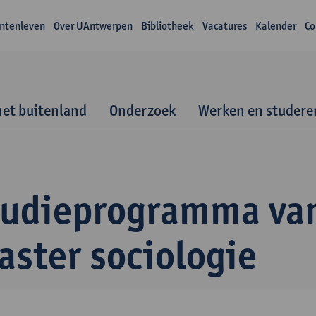
ntenleven
Over UAntwerpen
Bibliotheek
Vacatures
Kalender
Co
het buitenland
Onderzoek
Werken en studere
tudieprogramma va
aster sociologie