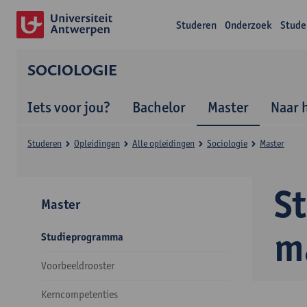
Studeren
Onderzoek
Stude
SOCIOLOGIE
Iets voor jou?
Bachelor
Master
Naar 
Studeren
Opleidingen
Alle opleidingen
Sociologie
Master
S
Master
m
Studieprogramma
Voorbeeldrooster
Kerncompetenties