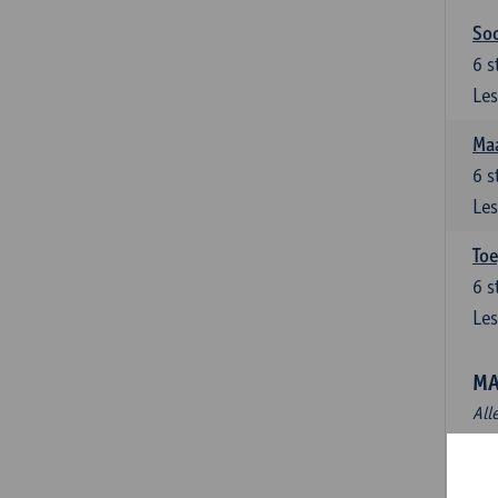
Soc
6
s
Les
Maa
6
s
Les
Toe
6
s
Les
MA
All
Mas
3
s