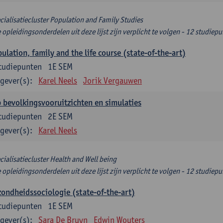
cialisatiecluster Population and Family Studies
e opleidingsonderdelen uit deze lijst zijn verplicht te volgen - 12 studiep
ulation, family and the life course (state-of-the-art)
tudiepunten
1E SEM
gever(s):
Karel Neels
Jorik Vergauwen
 bevolkingsvooruitzichten en simulaties
tudiepunten
2E SEM
gever(s):
Karel Neels
cialisatiecluster Health and Well being
e opleidingsonderdelen uit deze lijst zijn verplicht te volgen - 12 studiep
ondheidssociologie (state-of-the-art)
tudiepunten
1E SEM
gever(s):
Sara De Bruyn
Edwin Wouters