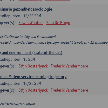
minarie gezondheidssociologie
tudiepunten
1E/2E SEM
gever(s):
Edwin Wouters
Sara De Bruyn
cialisatiecluster City and Environment
e opleidingsonderdelen uit deze lijst zijn verplicht te volgen - 12 studiep
y and environment (state-of-the-art)
tudiepunten
1E SEM
gever(s):
Stijn Oosterlynck
Frederic Vandermoere
d en Milieu: service learning trajectory
tudiepunten
1E/2E SEM
gever(s):
Stijn Oosterlynck
Frederic Vandermoere
cialisatiecluster Culture