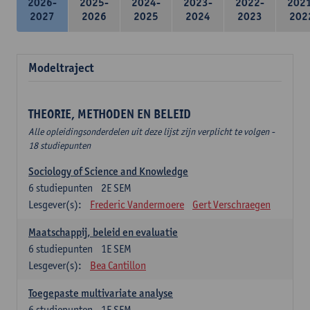
2026-
2025-
2024-
2023-
2022-
202
2027
2026
2025
2024
2023
202
Modeltraject
THEORIE, METHODEN EN BELEID
Alle opleidingsonderdelen uit deze lijst zijn verplicht te volgen -
18 studiepunten
Sociology of Science and Knowledge
6
studiepunten
2E SEM
Lesgever(s):
Frederic Vandermoere
Gert Verschraegen
Maatschappij, beleid en evaluatie
6
studiepunten
1E SEM
Lesgever(s):
Bea Cantillon
Toegepaste multivariate analyse
6
studiepunten
1E SEM