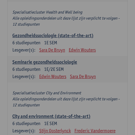
Specialisatiecluster Health and Well being
Alle opleidingsonderdelen uit deze lijst zijn verplicht te volgen -
12 studiepunten
Gezondheidssociologie (state-of-the-art)
6
studiepunten
1E SEM
Lesgever(s):
Sara De Bruyn
Edwin Wouters
Seminarie gezondheidssociologie
6
studiepunten
1E/2E SEM
Lesgever(s):
Edwin Wouters
Sara De Bruyn
Specialisatiecluster City and Environment
Alle opleidingsonderdelen uit deze lijst zijn verplicht te volgen -
12 studiepunten
City and environment (state-of-the-art)
6
studiepunten
1E SEM
Lesgever(s):
Stijn Oosterlynck
Frederic Vandermoere