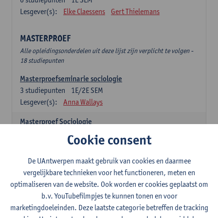
Lesgever(s):
Elke Claessens
Gert Thielemans
MASTERPROEF
Alle opleidingsonderdelen uit deze lijst zijn verplicht te volgen -
18 studiepunten
Masterproefseminarie sociologie
3
studiepunten
1E/2E SEM
Lesgever(s):
Anna Wallays
Masterproef Sociologie
15
studiepunten
2E SEM
Cookie consent
Lesgever(s):
- NNB
De UAntwerpen maakt gebruik van cookies en daarmee
SPECIALISATIE SOCIOLOGIE - twee clusters te
vergelijkbare technieken voor het functioneren, meten en
kiezen uit onderstaande lijst (24sp)
optimaliseren van de website. Ook worden er cookies geplaatst om
Specialisatiecluster Arbeid
b.v. YouTubefilmpjes te kunnen tonen en voor
Alle opleidingsonderdelen uit deze lijst zijn verplicht te volgen -
marketingdoeleinden. Deze laatste categorie betreffen de tracking
12 studiepunten