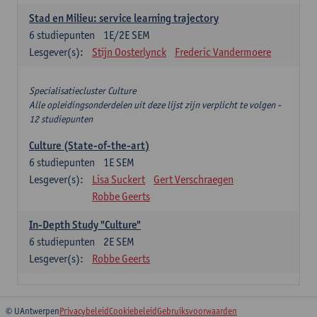
Stad en Milieu: service learning trajectory
6
studiepunten
1E/2E SEM
Lesgever(s):
Stijn Oosterlynck
Frederic Vandermoere
Specialisatiecluster Culture
Alle opleidingsonderdelen uit deze lijst zijn verplicht te volgen -
12 studiepunten
Culture (State-of-the-art)
6
studiepunten
1E SEM
Lesgever(s):
Lisa Suckert
Gert Verschraegen
Robbe Geerts
In-Depth Study "Culture"
6
studiepunten
2E SEM
Lesgever(s):
Robbe Geerts
© UAntwerpen
Privacybeleid
Cookiebeleid
Gebruiksvoorwaarden