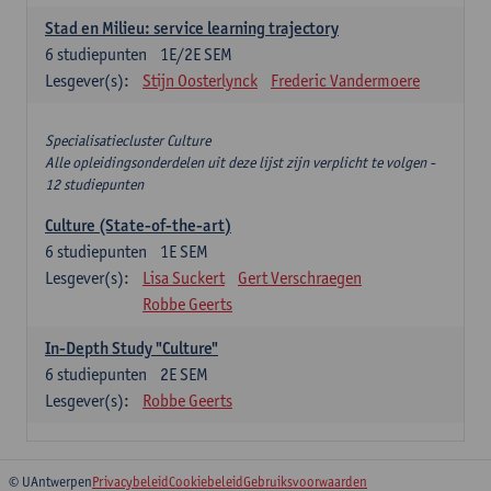
Stad en Milieu: service learning trajectory
6
studiepunten
1E/2E SEM
Lesgever(s):
Stijn Oosterlynck
Frederic Vandermoere
Specialisatiecluster Culture
Alle opleidingsonderdelen uit deze lijst zijn verplicht te volgen -
12 studiepunten
Culture (State-of-the-art)
6
studiepunten
1E SEM
Lesgever(s):
Lisa Suckert
Gert Verschraegen
Robbe Geerts
In-Depth Study "Culture"
6
studiepunten
2E SEM
Lesgever(s):
Robbe Geerts
© UAntwerpen
Privacybeleid
Cookiebeleid
Gebruiksvoorwaarden