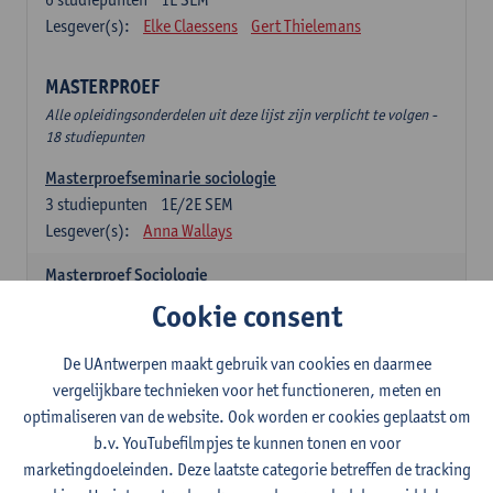
Lesgever(s):
Elke Claessens
Gert Thielemans
MASTERPROEF
Alle opleidingsonderdelen uit deze lijst zijn verplicht te volgen -
18 studiepunten
Masterproefseminarie sociologie
3
studiepunten
1E/2E SEM
Lesgever(s):
Anna Wallays
Masterproef Sociologie
15
studiepunten
2E SEM
Cookie consent
Lesgever(s):
- NNB
De UAntwerpen maakt gebruik van cookies en daarmee
SPECIALISATIE SOCIOLOGIE - twee clusters te
vergelijkbare technieken voor het functioneren, meten en
kiezen uit onderstaande lijst (24sp)
optimaliseren van de website. Ook worden er cookies geplaatst om
Specialisatiecluster Arbeid
b.v. YouTubefilmpjes te kunnen tonen en voor
Alle opleidingsonderdelen uit deze lijst zijn verplicht te volgen -
marketingdoeleinden. Deze laatste categorie betreffen de tracking
12 studiepunten