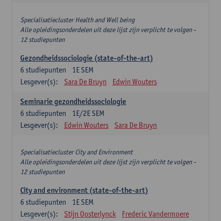
Specialisatiecluster Health and Well being
Alle opleidingsonderdelen uit deze lijst zijn verplicht te volgen -
12 studiepunten
Gezondheidssociologie (state-of-the-art)
6
studiepunten
1E SEM
Lesgever(s):
Sara De Bruyn
Edwin Wouters
Seminarie gezondheidssociologie
6
studiepunten
1E/2E SEM
Lesgever(s):
Edwin Wouters
Sara De Bruyn
Specialisatiecluster City and Environment
Alle opleidingsonderdelen uit deze lijst zijn verplicht te volgen -
12 studiepunten
City and environment (state-of-the-art)
6
studiepunten
1E SEM
Lesgever(s):
Stijn Oosterlynck
Frederic Vandermoere