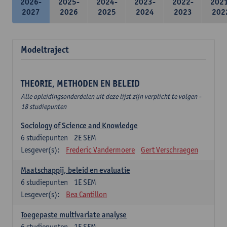
2026-
2025-
2024-
2023-
2022-
202
2027
2026
2025
2024
2023
202
Modeltraject
THEORIE, METHODEN EN BELEID
Alle opleidingsonderdelen uit deze lijst zijn verplicht te volgen -
18 studiepunten
Sociology of Science and Knowledge
6
studiepunten
2E SEM
Lesgever(s):
Frederic Vandermoere
Gert Verschraegen
Maatschappij, beleid en evaluatie
6
studiepunten
1E SEM
Lesgever(s):
Bea Cantillon
Toegepaste multivariate analyse
6
studiepunten
1E SEM