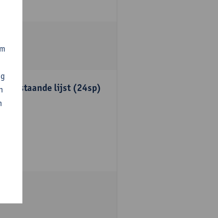
om
ng
onderstaande lijst (24sp)
n
n
unten