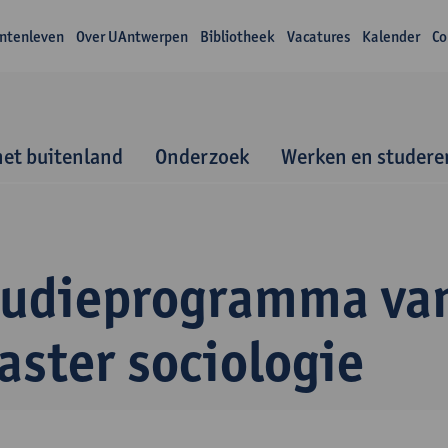
ntenleven
Over UAntwerpen
Bibliotheek
Vacatures
Kalender
Co
het buitenland
Onderzoek
Werken en studere
tudieprogramma va
aster sociologie