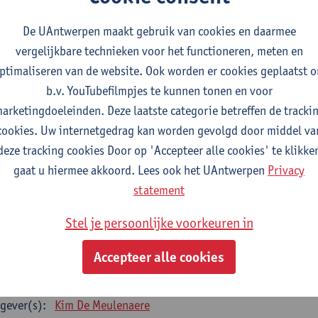
gever(s):
Anna Wallays
De UAntwerpen maakt gebruik van cookies en daarmee
terproef Sociologie
vergelijkbare technieken voor het functioneren, meten en
studiepunten
2E SEM
ptimaliseren van de website. Ook worden er cookies geplaatst 
gever(s):
- NNB
b.v. YouTubefilmpjes te kunnen tonen en voor
arketingdoeleinden. Deze laatste categorie betreffen de tracki
ECIALISATIE SOCIOLOGIE - twee clusters te kiezen uit 
cookies. Uw internetgedrag kan worden gevolgd door middel va
cialisatiecluster Arbeid
deze tracking cookies Door op 'Accepteer alle cookies' te klikke
e opleidingsonderdelen uit deze lijst zijn verplicht te volgen - 12 studiep
gaat u hiermee akkoord. Lees ook het UAntwerpen
Privacy
statement
k (state-of-the-art)
tudiepunten
1E SEM
Stel je persoonlijke voorkeuren in
gever(s):
Kim De Meulenaere
Ive Marx
Accepteer alle cookies
man resource management
tudiepunten
2E SEM
gever(s):
Kim De Meulenaere