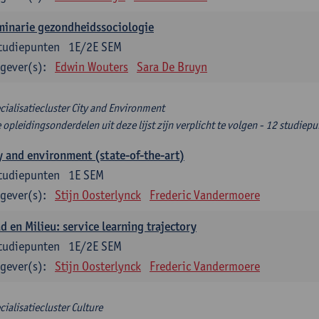
minarie gezondheidssociologie
tudiepunten
1E/2E SEM
gever(s):
Edwin Wouters
Sara De Bruyn
cialisatiecluster City and Environment
e opleidingsonderdelen uit deze lijst zijn verplicht te volgen - 12 studiep
y and environment (state-of-the-art)
tudiepunten
1E SEM
gever(s):
Stijn Oosterlynck
Frederic Vandermoere
d en Milieu: service learning trajectory
tudiepunten
1E/2E SEM
gever(s):
Stijn Oosterlynck
Frederic Vandermoere
cialisatiecluster Culture