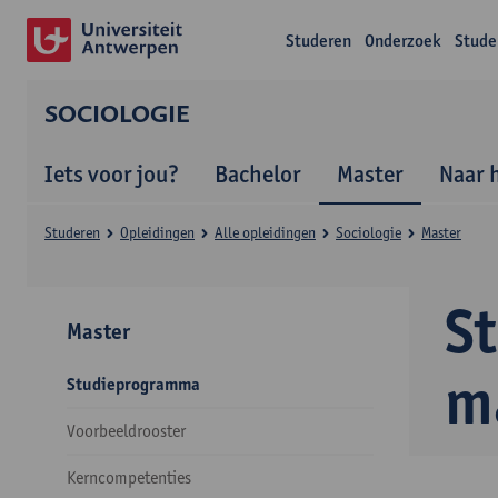
Studeren
Onderzoek
Stude
SOCIOLOGIE
Iets voor jou?
Bachelor
Master
Naar 
Studeren
Opleidingen
Alle opleidingen
Sociologie
Master
S
Master
m
Studieprogramma
Voorbeeldrooster
Kerncompetenties