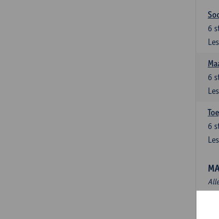
Soc
6
s
Les
Maa
6
s
Les
Toe
6
s
Les
MA
All
Mas
3
s