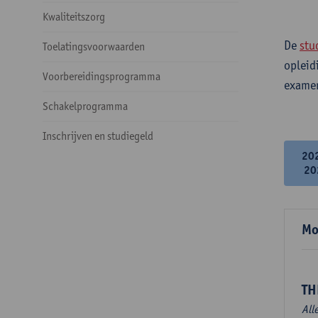
Kwaliteitszorg
De
stu
Toelatingsvoorwaarden
opleid
Voorbereidingsprogramma
examen
Schakelprogramma
Inschrijven en studiegeld
20
20
Mo
TH
All