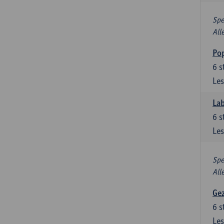
Spe
All
Pop
6
s
Les
Lab
6
s
Les
Spe
All
Gez
6
s
Les