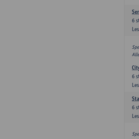
Se
6
s
Les
Spe
All
Cit
6
s
Les
Sta
6
s
Les
Spe