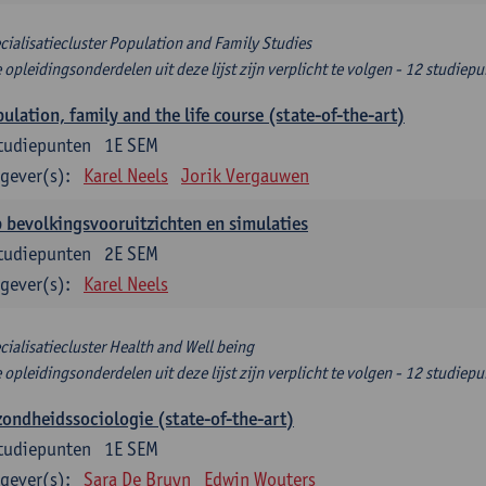
cialisatiecluster Population and Family Studies
e opleidingsonderdelen uit deze lijst zijn verplicht te volgen - 12 studiep
ulation, family and the life course (state-of-the-art)
tudiepunten
1E SEM
gever(s):
Karel Neels
Jorik Vergauwen
 bevolkingsvooruitzichten en simulaties
tudiepunten
2E SEM
gever(s):
Karel Neels
cialisatiecluster Health and Well being
e opleidingsonderdelen uit deze lijst zijn verplicht te volgen - 12 studiep
ondheidssociologie (state-of-the-art)
tudiepunten
1E SEM
gever(s):
Sara De Bruyn
Edwin Wouters