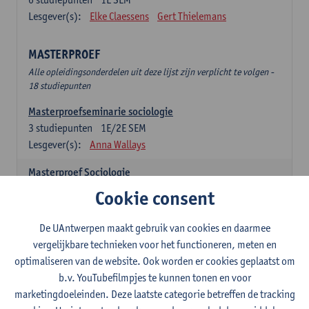
Lesgever(s):
Elke Claessens
Gert Thielemans
MASTERPROEF
Alle opleidingsonderdelen uit deze lijst zijn verplicht te volgen -
18 studiepunten
Masterproefseminarie sociologie
3
studiepunten
1E/2E SEM
Lesgever(s):
Anna Wallays
Masterproef Sociologie
15
studiepunten
2E SEM
Cookie consent
Lesgever(s):
- NNB
De UAntwerpen maakt gebruik van cookies en daarmee
SPECIALISATIE SOCIOLOGIE - twee clusters te
vergelijkbare technieken voor het functioneren, meten en
kiezen uit onderstaande lijst (24sp)
optimaliseren van de website. Ook worden er cookies geplaatst om
Specialisatiecluster Arbeid
b.v. YouTubefilmpjes te kunnen tonen en voor
Alle opleidingsonderdelen uit deze lijst zijn verplicht te volgen -
marketingdoeleinden. Deze laatste categorie betreffen de tracking
12 studiepunten