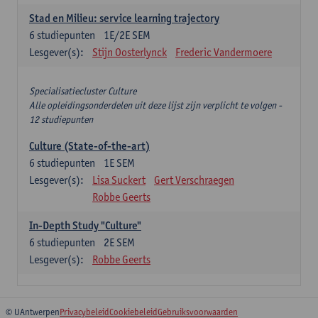
Stad en Milieu: service learning trajectory
6
studiepunten
1E/2E SEM
Lesgever(s):
Stijn Oosterlynck
Frederic Vandermoere
Specialisatiecluster Culture
Alle opleidingsonderdelen uit deze lijst zijn verplicht te volgen -
12 studiepunten
Culture (State-of-the-art)
6
studiepunten
1E SEM
Lesgever(s):
Lisa Suckert
Gert Verschraegen
Robbe Geerts
In-Depth Study "Culture"
6
studiepunten
2E SEM
Lesgever(s):
Robbe Geerts
© UAntwerpen
Privacybeleid
Cookiebeleid
Gebruiksvoorwaarden