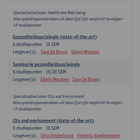
Specialisatiecluster Health and Well being
Alle opleidingsonderdelen uit deze lijst zijn verplicht te volgen -
12 studiepunten
Gezondheidssociologie (state-of-the-art)
6
studiepunten
1E SEM
Lesgever(s):
Sara De Bruyn
Edwin Wouters
Seminarie gezondheidssociologie
6
studiepunten
1E/2E SEM
Lesgever(s):
Edwin Wouters
Sara De Bruyn
Specialisatiecluster City and Environment
Alle opleidingsonderdelen uit deze lijst zijn verplicht te volgen -
12 studiepunten
City and environment (state-of-the-art)
6
studiepunten
1E SEM
Lesgever(s):
Stijn Oosterlynck
Frederic Vandermoere