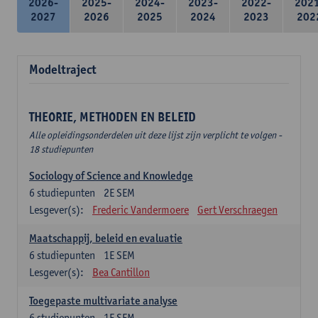
2026-
2025-
2024-
2023-
2022-
202
2027
2026
2025
2024
2023
202
Modeltraject
THEORIE, METHODEN EN BELEID
Alle opleidingsonderdelen uit deze lijst zijn verplicht te volgen -
18 studiepunten
Sociology of Science and Knowledge
6
studiepunten
2E SEM
Lesgever(s):
Frederic Vandermoere
Gert Verschraegen
Maatschappij, beleid en evaluatie
6
studiepunten
1E SEM
Lesgever(s):
Bea Cantillon
Toegepaste multivariate analyse
6
studiepunten
1E SEM