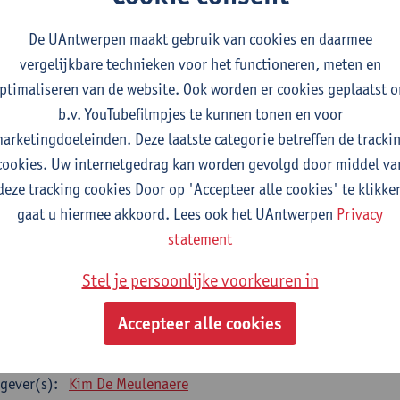
gever(s):
Anna Wallays
De UAntwerpen maakt gebruik van cookies en daarmee
terproef Sociologie
vergelijkbare technieken voor het functioneren, meten en
studiepunten
2E SEM
ptimaliseren van de website. Ook worden er cookies geplaatst 
gever(s):
- NNB
b.v. YouTubefilmpjes te kunnen tonen en voor
arketingdoeleinden. Deze laatste categorie betreffen de tracki
ECIALISATIE SOCIOLOGIE - twee clusters te kiezen uit 
cookies. Uw internetgedrag kan worden gevolgd door middel va
cialisatiecluster Arbeid
deze tracking cookies Door op 'Accepteer alle cookies' te klikke
e opleidingsonderdelen uit deze lijst zijn verplicht te volgen - 12 studiep
gaat u hiermee akkoord. Lees ook het UAntwerpen
Privacy
statement
k (state-of-the-art)
tudiepunten
1E SEM
Stel je persoonlijke voorkeuren in
gever(s):
Kim De Meulenaere
Ive Marx
Accepteer alle cookies
man resource management
tudiepunten
2E SEM
gever(s):
Kim De Meulenaere