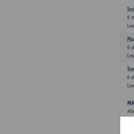
Soc
6
s
Les
Maa
6
s
Les
Toe
6
s
Les
MA
All
Mas
3
s