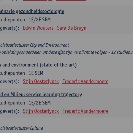
minarie gezondheidssociologie
tudiepunten
1E/2E SEM
gever(s):
Edwin Wouters
Sara De Bruyn
cialisatiecluster City and Environment
e opleidingsonderdelen uit deze lijst zijn verplicht te volgen - 12 studiep
y and environment (state-of-the-art)
tudiepunten
1E SEM
gever(s):
Stijn Oosterlynck
Frederic Vandermoere
d en Milieu: service learning trajectory
tudiepunten
1E/2E SEM
gever(s):
Stijn Oosterlynck
Frederic Vandermoere
cialisatiecluster Culture