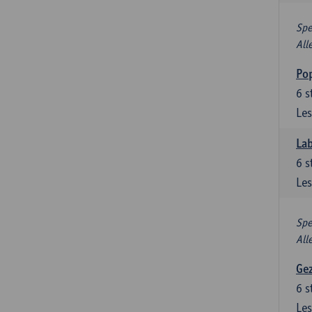
Spe
All
Pop
6
s
Les
Lab
6
s
Les
Spe
All
Gez
6
s
Les