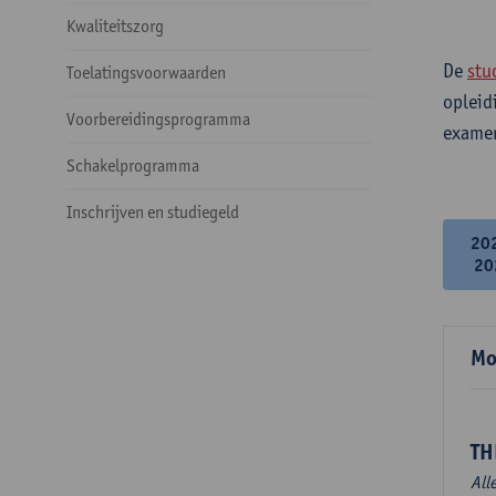
Kwaliteitszorg
De
stu
Toelatingsvoorwaarden
opleid
Voorbereidingsprogramma
examen
Schakelprogramma
Inschrijven en studiegeld
20
20
Mo
TH
All