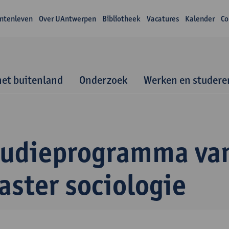
ntenleven
Over UAntwerpen
Bibliotheek
Vacatures
Kalender
Co
het buitenland
Onderzoek
Werken en studere
tudieprogramma va
aster sociologie