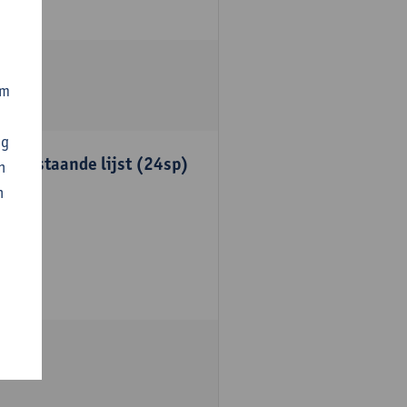
om
ng
onderstaande lijst (24sp)
n
n
unten