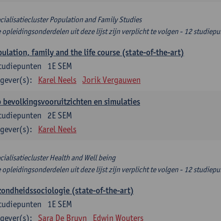
cialisatiecluster Population and Family Studies
e opleidingsonderdelen uit deze lijst zijn verplicht te volgen - 12 studiep
ulation, family and the life course (state-of-the-art)
tudiepunten
1E SEM
gever(s):
Karel Neels
Jorik Vergauwen
 bevolkingsvooruitzichten en simulaties
tudiepunten
2E SEM
gever(s):
Karel Neels
cialisatiecluster Health and Well being
e opleidingsonderdelen uit deze lijst zijn verplicht te volgen - 12 studiep
ondheidssociologie (state-of-the-art)
tudiepunten
1E SEM
gever(s):
Sara De Bruyn
Edwin Wouters