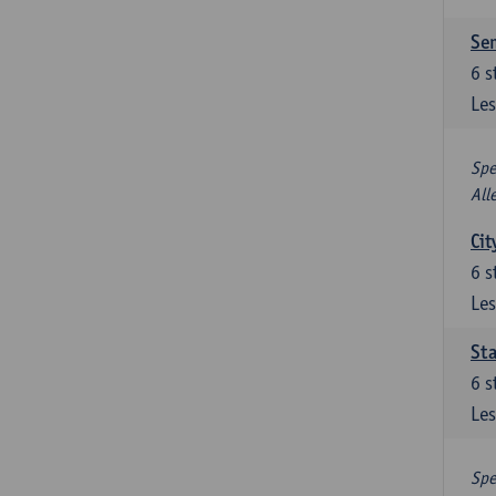
Se
6
s
Les
Spe
All
Cit
6
s
Les
Sta
6
s
Les
Spe