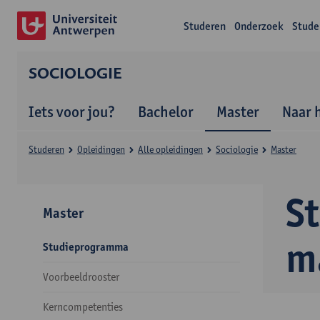
Studeren
Onderzoek
Stude
SOCIOLOGIE
Iets voor jou?
Bachelor
Master
Naar 
Studeren
Opleidingen
Alle opleidingen
Sociologie
Master
S
Master
m
Studieprogramma
Voorbeeldrooster
Kerncompetenties