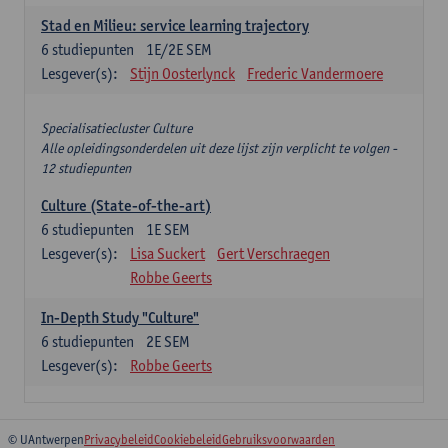
Stad en Milieu: service learning trajectory
6
studiepunten
1E/2E SEM
Lesgever(s):
Stijn Oosterlynck
Frederic Vandermoere
Specialisatiecluster Culture
Alle opleidingsonderdelen uit deze lijst zijn verplicht te volgen -
12 studiepunten
Culture (State-of-the-art)
6
studiepunten
1E SEM
Lesgever(s):
Lisa Suckert
Gert Verschraegen
Robbe Geerts
In-Depth Study "Culture"
6
studiepunten
2E SEM
Lesgever(s):
Robbe Geerts
© UAntwerpen
Privacybeleid
Cookiebeleid
Gebruiksvoorwaarden