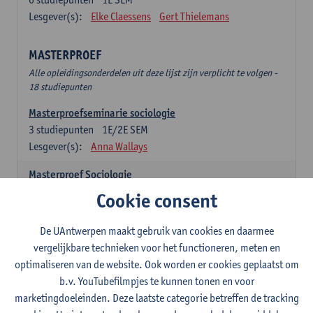
Lesgever(s):
Elke Claessens
Gert Thielemans
MASTERPROEF
Alle opleidingsonderdelen uit deze lijst zijn verplicht te volgen -
18 studiepunten
Masterproefseminarie sociologie
3
studiepunten
1E/2E SEM
Lesgever(s):
Anna Wallays
Masterproef Sociologie
15
studiepunten
2E SEM
Cookie consent
Lesgever(s):
- NNB
De UAntwerpen maakt gebruik van cookies en daarmee
SPECIALISATIE SOCIOLOGIE - twee clusters te
vergelijkbare technieken voor het functioneren, meten en
kiezen uit onderstaande lijst (24sp)
optimaliseren van de website. Ook worden er cookies geplaatst om
Specialisatiecluster Arbeid
b.v. YouTubefilmpjes te kunnen tonen en voor
Alle opleidingsonderdelen uit deze lijst zijn verplicht te volgen -
marketingdoeleinden. Deze laatste categorie betreffen de tracking
12 studiepunten