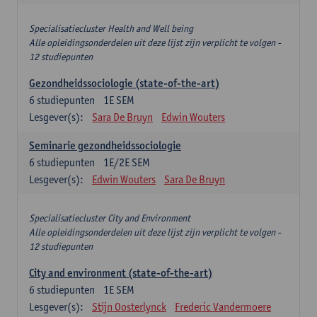
Specialisatiecluster Health and Well being
Alle opleidingsonderdelen uit deze lijst zijn verplicht te volgen -
12 studiepunten
Gezondheidssociologie (state-of-the-art)
6
studiepunten
1E SEM
Lesgever(s):
Sara De Bruyn
Edwin Wouters
Seminarie gezondheidssociologie
6
studiepunten
1E/2E SEM
Lesgever(s):
Edwin Wouters
Sara De Bruyn
Specialisatiecluster City and Environment
Alle opleidingsonderdelen uit deze lijst zijn verplicht te volgen -
12 studiepunten
City and environment (state-of-the-art)
6
studiepunten
1E SEM
Lesgever(s):
Stijn Oosterlynck
Frederic Vandermoere