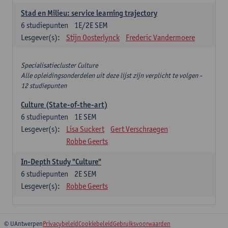
Stad en Milieu: service learning trajectory
6
studiepunten
1E/2E SEM
Lesgever(s):
Stijn Oosterlynck
Frederic Vandermoere
Specialisatiecluster Culture
Alle opleidingsonderdelen uit deze lijst zijn verplicht te volgen -
12 studiepunten
Culture (State-of-the-art)
6
studiepunten
1E SEM
Lesgever(s):
Lisa Suckert
Gert Verschraegen
Robbe Geerts
In-Depth Study "Culture"
6
studiepunten
2E SEM
Lesgever(s):
Robbe Geerts
© UAntwerpen
Privacybeleid
Cookiebeleid
Gebruiksvoorwaarden