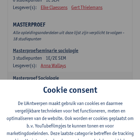
Lesgever(s):
Elke Claessens
Gert Thielemans
MASTERPROEF
Alle opleidingsonderdelen uit deze lijst zijn verplicht te volgen -
18 studiepunten
Masterproefseminarie sociologie
3
studiepunten
1E/2E SEM
Lesgever(s):
Anna Wallays
Masterproef Sociologie
15
studiepunten
2E SEM
Cookie consent
Lesgever(s):
- NNB
De UAntwerpen maakt gebruik van cookies en daarmee
SPECIALISATIE SOCIOLOGIE - twee clusters te
vergelijkbare technieken voor het functioneren, meten en
kiezen uit onderstaande lijst (24sp)
optimaliseren van de website. Ook worden er cookies geplaatst om
Specialisatiecluster Arbeid
b.v. YouTubefilmpjes te kunnen tonen en voor
Alle opleidingsonderdelen uit deze lijst zijn verplicht te volgen -
marketingdoeleinden. Deze laatste categorie betreffen de tracking
12 studiepunten