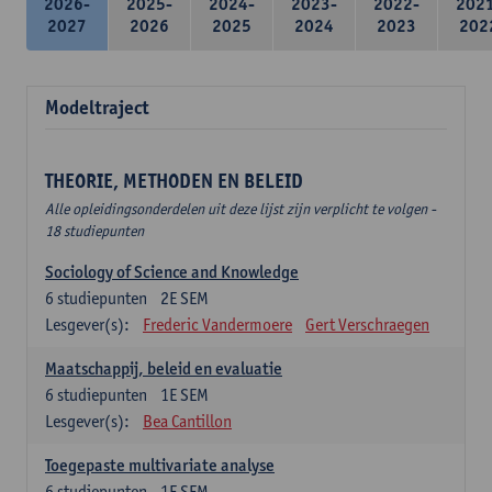
2026-
2025-
2024-
2023-
2022-
202
2027
2026
2025
2024
2023
202
Modeltraject
THEORIE, METHODEN EN BELEID
Alle opleidingsonderdelen uit deze lijst zijn verplicht te volgen -
18 studiepunten
Sociology of Science and Knowledge
6
studiepunten
2E SEM
Lesgever(s):
Frederic Vandermoere
Gert Verschraegen
Maatschappij, beleid en evaluatie
6
studiepunten
1E SEM
Lesgever(s):
Bea Cantillon
Toegepaste multivariate analyse
6
studiepunten
1E SEM