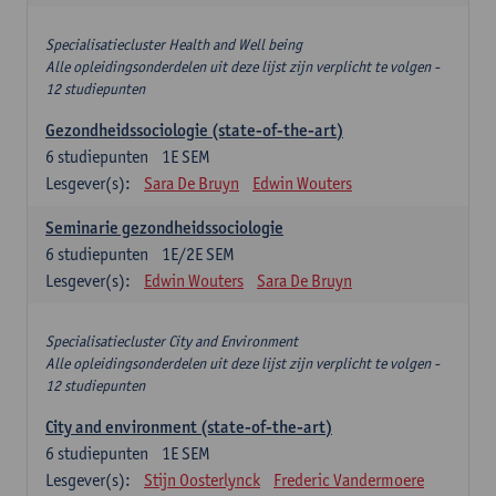
Specialisatiecluster Health and Well being
Alle opleidingsonderdelen uit deze lijst zijn verplicht te volgen -
12 studiepunten
Gezondheidssociologie (state-of-the-art)
6
studiepunten
1E SEM
Lesgever(s):
Sara De Bruyn
Edwin Wouters
Seminarie gezondheidssociologie
6
studiepunten
1E/2E SEM
Lesgever(s):
Edwin Wouters
Sara De Bruyn
Specialisatiecluster City and Environment
Alle opleidingsonderdelen uit deze lijst zijn verplicht te volgen -
12 studiepunten
City and environment (state-of-the-art)
6
studiepunten
1E SEM
Lesgever(s):
Stijn Oosterlynck
Frederic Vandermoere