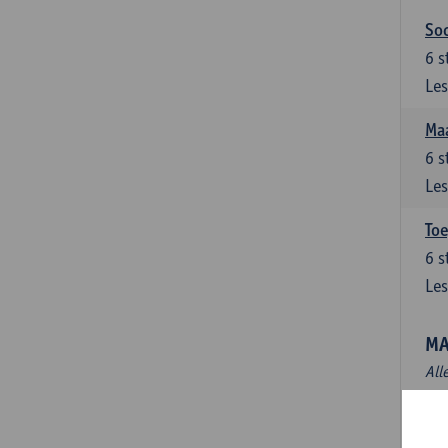
Soc
6
s
Les
Maa
6
s
Les
Toe
6
s
Les
MA
All
Mas
3
s