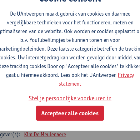
gever(s):
Anna Wallays
De UAntwerpen maakt gebruik van cookies en daarmee
terproef Sociologie
vergelijkbare technieken voor het functioneren, meten en
studiepunten
2E SEM
ptimaliseren van de website. Ook worden er cookies geplaatst 
gever(s):
- NNB
b.v. YouTubefilmpjes te kunnen tonen en voor
arketingdoeleinden. Deze laatste categorie betreffen de tracki
ECIALISATIE SOCIOLOGIE - twee clusters te kiezen uit 
cookies. Uw internetgedrag kan worden gevolgd door middel va
cialisatiecluster Arbeid
deze tracking cookies Door op 'Accepteer alle cookies' te klikke
e opleidingsonderdelen uit deze lijst zijn verplicht te volgen - 12 studiep
gaat u hiermee akkoord. Lees ook het UAntwerpen
Privacy
statement
k (state-of-the-art)
tudiepunten
1E SEM
Stel je persoonlijke voorkeuren in
gever(s):
Kim De Meulenaere
Ive Marx
Accepteer alle cookies
man resource management
tudiepunten
2E SEM
gever(s):
Kim De Meulenaere