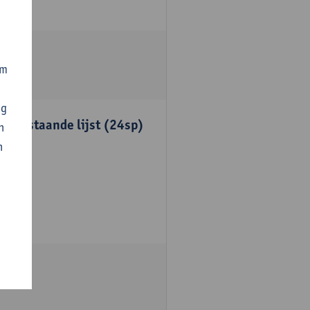
om
ng
onderstaande lijst (24sp)
n
n
unten