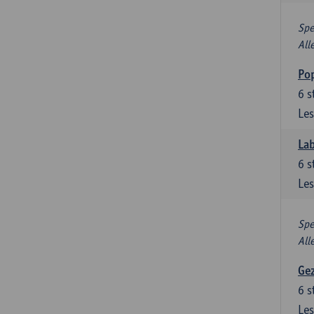
Spe
All
Pop
6
s
Les
Lab
6
s
Les
Spe
All
Gez
6
s
Les