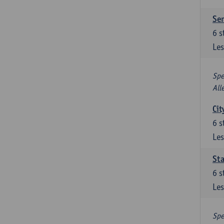
Se
6
s
Les
Spe
All
Cit
6
s
Les
Sta
6
s
Les
Spe