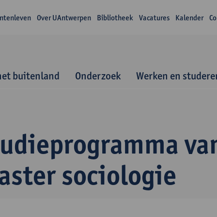
ntenleven
Over UAntwerpen
Bibliotheek
Vacatures
Kalender
Co
het buitenland
Onderzoek
Werken en studere
tudieprogramma va
aster sociologie