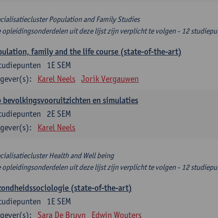
cialisatiecluster Population and Family Studies
e opleidingsonderdelen uit deze lijst zijn verplicht te volgen - 12 studiep
ulation, family and the life course (state-of-the-art)
tudiepunten
1E SEM
gever(s):
Karel Neels
Jorik Vergauwen
 bevolkingsvooruitzichten en simulaties
tudiepunten
2E SEM
gever(s):
Karel Neels
cialisatiecluster Health and Well being
e opleidingsonderdelen uit deze lijst zijn verplicht te volgen - 12 studiep
ondheidssociologie (state-of-the-art)
tudiepunten
1E SEM
gever(s):
Sara De Bruyn
Edwin Wouters