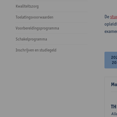
Kwaliteitszorg
De
stu
Toelatingsvoorwaarden
opleid
Voorbereidingsprogramma
examen
Schakelprogramma
Inschrijven en studiegeld
20
20
Mo
TH
All