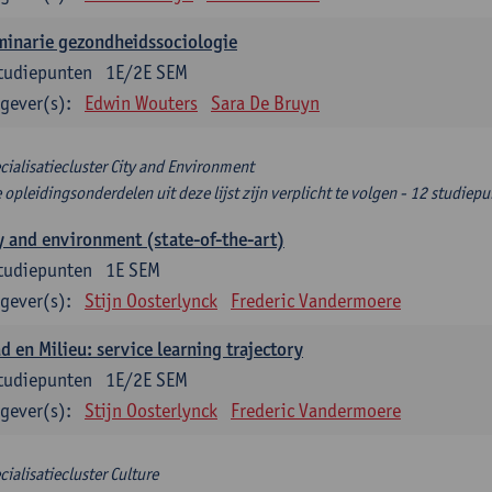
minarie gezondheidssociologie
tudiepunten
1E/2E SEM
gever(s):
Edwin Wouters
Sara De Bruyn
cialisatiecluster City and Environment
e opleidingsonderdelen uit deze lijst zijn verplicht te volgen - 12 studiep
y and environment (state-of-the-art)
tudiepunten
1E SEM
gever(s):
Stijn Oosterlynck
Frederic Vandermoere
d en Milieu: service learning trajectory
tudiepunten
1E/2E SEM
gever(s):
Stijn Oosterlynck
Frederic Vandermoere
cialisatiecluster Culture