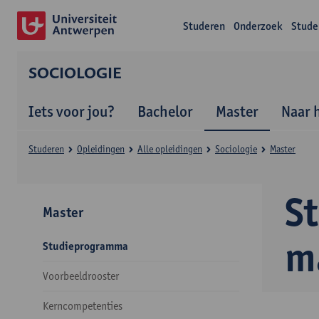
Studeren
Onderzoek
Stude
SOCIOLOGIE
Iets voor jou?
Bachelor
Master
Naar 
Studeren
Opleidingen
Alle opleidingen
Sociologie
Master
S
Master
m
Studieprogramma
Voorbeeldrooster
Kerncompetenties