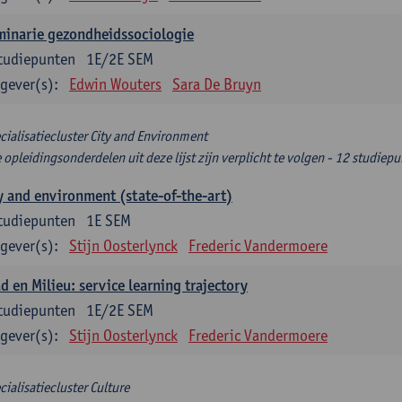
minarie gezondheidssociologie
tudiepunten
1E/2E SEM
gever(s):
Edwin Wouters
Sara De Bruyn
cialisatiecluster City and Environment
e opleidingsonderdelen uit deze lijst zijn verplicht te volgen - 12 studiep
y and environment (state-of-the-art)
tudiepunten
1E SEM
gever(s):
Stijn Oosterlynck
Frederic Vandermoere
d en Milieu: service learning trajectory
tudiepunten
1E/2E SEM
gever(s):
Stijn Oosterlynck
Frederic Vandermoere
cialisatiecluster Culture