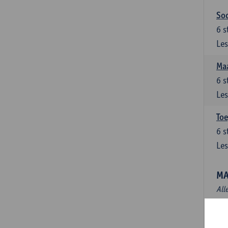
Soc
6
s
Les
Maa
6
s
Les
Toe
6
s
Les
MA
All
Mas
3
s