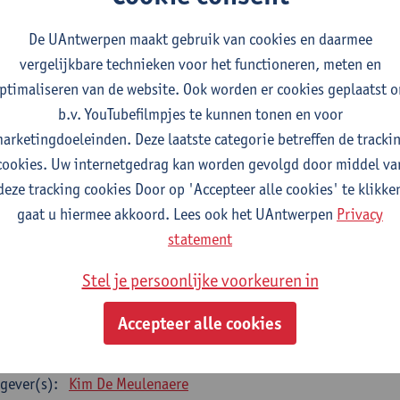
gever(s):
Anna Wallays
De UAntwerpen maakt gebruik van cookies en daarmee
terproef Sociologie
vergelijkbare technieken voor het functioneren, meten en
studiepunten
2E SEM
ptimaliseren van de website. Ook worden er cookies geplaatst 
gever(s):
- NNB
b.v. YouTubefilmpjes te kunnen tonen en voor
arketingdoeleinden. Deze laatste categorie betreffen de tracki
ECIALISATIE SOCIOLOGIE - twee clusters te kiezen uit 
cookies. Uw internetgedrag kan worden gevolgd door middel va
cialisatiecluster Arbeid
deze tracking cookies Door op 'Accepteer alle cookies' te klikke
e opleidingsonderdelen uit deze lijst zijn verplicht te volgen - 12 studiep
gaat u hiermee akkoord. Lees ook het UAntwerpen
Privacy
statement
k (state-of-the-art)
tudiepunten
1E SEM
Stel je persoonlijke voorkeuren in
gever(s):
Kim De Meulenaere
Ive Marx
Accepteer alle cookies
man resource management
tudiepunten
2E SEM
gever(s):
Kim De Meulenaere