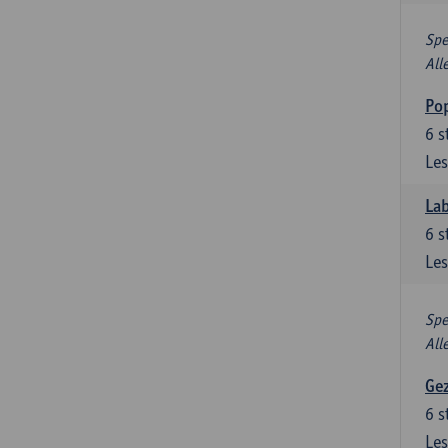
Spe
All
Pop
6
s
Les
Lab
6
s
Les
Spe
All
Gez
6
s
Les