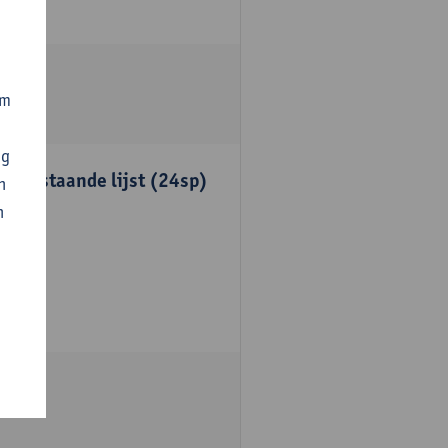
om
ng
onderstaande lijst (24sp)
n
n
unten