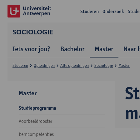
Studeren
Onderzoek
Stude
SOCIOLOGIE
Iets voor jou?
Bachelor
Master
Naar 
Studeren
Opleidingen
Alle opleidingen
Sociologie
Master
S
Master
m
Studieprogramma
Voorbeeldrooster
Kerncompetenties