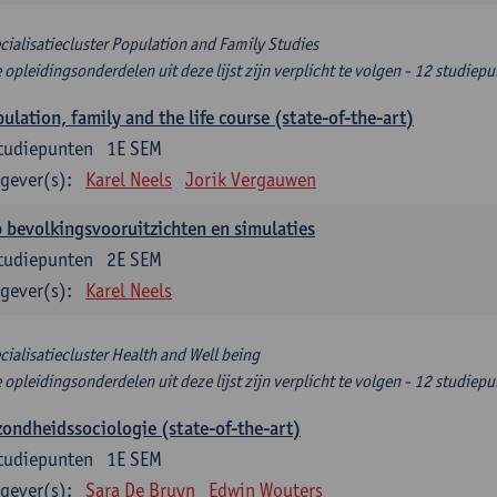
cialisatiecluster Population and Family Studies
e opleidingsonderdelen uit deze lijst zijn verplicht te volgen - 12 studiep
ulation, family and the life course (state-of-the-art)
tudiepunten
1E SEM
gever(s):
Karel Neels
Jorik Vergauwen
 bevolkingsvooruitzichten en simulaties
tudiepunten
2E SEM
gever(s):
Karel Neels
cialisatiecluster Health and Well being
e opleidingsonderdelen uit deze lijst zijn verplicht te volgen - 12 studiep
ondheidssociologie (state-of-the-art)
tudiepunten
1E SEM
gever(s):
Sara De Bruyn
Edwin Wouters