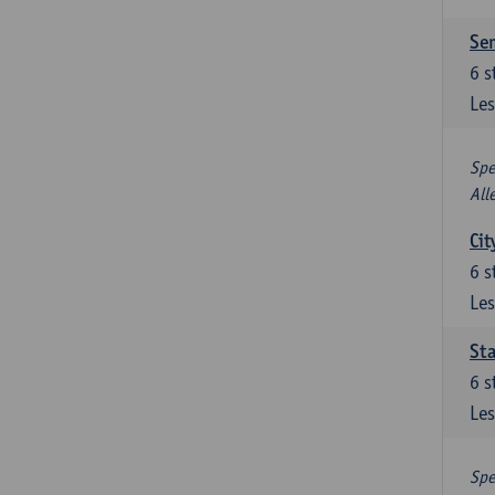
Se
6
s
Les
Spe
All
Cit
6
s
Les
Sta
6
s
Les
Spe