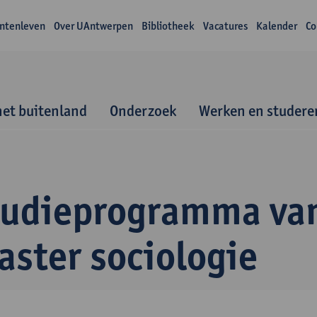
ntenleven
Over UAntwerpen
Bibliotheek
Vacatures
Kalender
Co
het buitenland
Onderzoek
Werken en studere
tudieprogramma va
aster sociologie