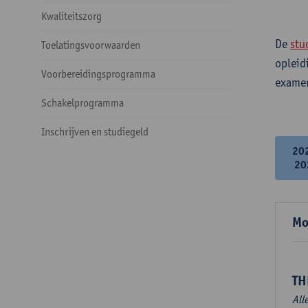
Kwaliteitszorg
De
stu
Toelatingsvoorwaarden
opleid
Voorbereidingsprogramma
examen
Schakelprogramma
Inschrijven en studiegeld
20
20
Mo
TH
All