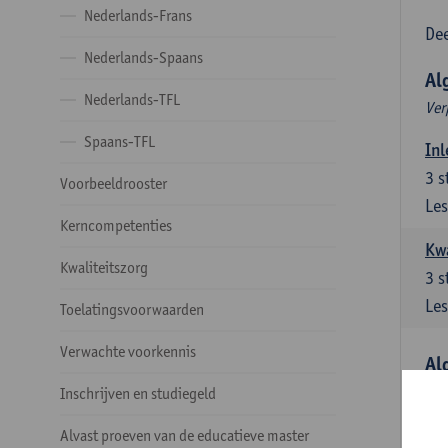
Nederlands-Frans
Dee
Nederlands-Spaans
Al
Nederlands-TFL
Ver
Spaans-TFL
Inl
3
s
Voorbeeldrooster
Les
Kerncompetenties
Kw
Kwaliteitszorg
3
s
Les
Toelatingsvoorwaarden
Verwachte voorkennis
Al
Ver
Inschrijven en studiegeld
Lit
Alvast proeven van de educatieve master