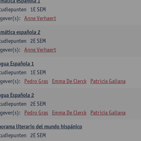
mática española 1
tudiepunten
1E SEM
gever(s):
Anne Verhaert
mática española 2
tudiepunten
2E SEM
gever(s):
Anne Verhaert
ngua Española 1
tudiepunten
1E SEM
gever(s):
Pedro Gras
Emma De Clerck
Patricia Galiana
ngua Española 2
tudiepunten
2E SEM
gever(s):
Pedro Gras
Emma De Clerck
Patricia Galiana
orama literario del mundo hispánico
tudiepunten
2E SEM