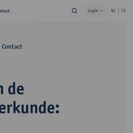
Login
ntact
NL
EN
zoek
Contact
n de
terkunde: