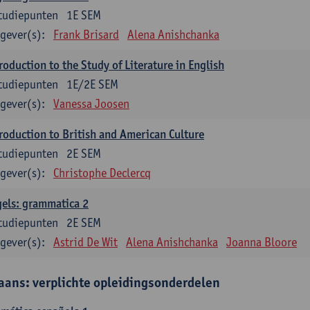
tudiepunten
1E SEM
gever(s):
Frank Brisard
Alena Anishchanka
roduction to the Study of Literature in English
tudiepunten
1E/2E SEM
gever(s):
Vanessa Joosen
roduction to British and American Culture
tudiepunten
2E SEM
gever(s):
Christophe Declercq
els: grammatica 2
tudiepunten
2E SEM
gever(s):
Astrid De Wit
Alena Anishchanka
Joanna Bloore
aans: verplichte opleidingsonderdelen