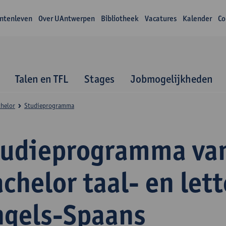
ntenleven
Over UAntwerpen
Bibliotheek
Vacatures
Kalender
Co
Talen en TFL
Stages
Jobmogelijkheden
helor
Studieprogramma
tudieprogramma va
chelor taal- en let
ngels-Spaans