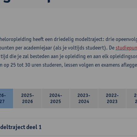
heloropleiding heeft een driedelig modeltraject: drie opeenvo
punten per academiejaar (als je voltijds studeert). De
studiepun
 tijd die je zal besteden aan je opleiding en aan elk opleidings
n op 25 tot 30 uren studeren, lessen volgen en examens aflegge
26-
2025-
2024-
2023-
2022-
2
27
2026
2025
2024
2023
deltraject deel 1