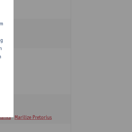
om
ng
n
n
oulle
hanka
Marilize Pretorius