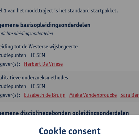
l 1 van het modeltraject is het standaard startpakket.
gemene basisopleidingsonderdelen
plichte pleidingsonderdelen
eiding tot de Westerse wijsbegeerte
tudiepunten
1E SEM
gever(s):
Herbert De Vriese
alitatieve onderzoeksmethodes
tudiepunten
1E SEM
gever(s):
Elisabeth de Bruijn
Mieke Vandenbroucke
Sara Be
gemene disciplinegebonden opleidingsonderdelen
plichte opleidingsonderdelen
Cookie consent
eratuur en diversiteit