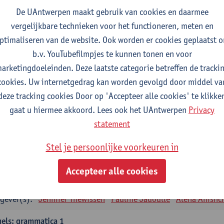
tudiepunten
1E SEM
De UAntwerpen maakt gebruik van cookies en daarmee
gever(s):
Remco Sleiderink
vergelijkbare technieken voor het functioneren, meten en
ptimaliseren van de website. Ook worden er cookies geplaatst 
eiding tot de algemene taalwetenschap
b.v. YouTubefilmpjes te kunnen tonen en voor
tudiepunten
2E SEM
arketingdoeleinden. Deze laatste categorie betreffen de tracki
gever(s):
Astrid De Wit
Peter Petré
cookies. Uw internetgedrag kan worden gevolgd door middel va
deze tracking cookies Door op 'Accepteer alle cookies' te klikke
gels: verplichte opleidingsonderdelen
gaat u hiermee akkoord. Lees ook het UAntwerpen
Privacy
els: taalbeheersing 1
statement
tudiepunten
1E SEM
Stel je persoonlijke voorkeuren in
gever(s):
Marilize Pretorius
Alena Anishchanka
Pauline Jad
Accepteer alle cookies
els: Taalbeheersing 2
tudiepunten
2E SEM
gever(s):
Jennifer Thewissen
Pauline Jadoulle
Alena Anishc
els: grammatica 1