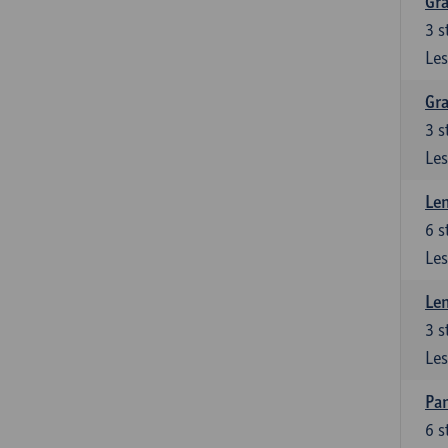
Gra
3
s
Les
Gra
3
s
Les
Le
6
s
Les
Le
3
s
Les
Pan
6
s