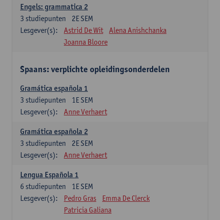
Engels: grammatica 2
3
studiepunten
2E SEM
Lesgever(s):
Astrid De Wit
Alena Anishchanka
Joanna Bloore
Spaans: verplichte opleidingsonderdelen
Gramática española 1
3
studiepunten
1E SEM
Lesgever(s):
Anne Verhaert
Gramática española 2
3
studiepunten
2E SEM
Lesgever(s):
Anne Verhaert
Lengua Española 1
6
studiepunten
1E SEM
Lesgever(s):
Pedro Gras
Emma De Clerck
Patricia Galiana