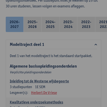
opleidingsonderdeel. Per studiepunt moet je rekenen op 25 tot
30 uren studeren, lessen volgen en examens afleggen.
2026-
2025-
2024-
2023-
2022-
202
2027
2026
2025
2024
2023
202
Modeltraject deel 1
Deel 1 van het modeltraject is het standaard startpakket.
Algemene basisopleidingsonderdelen
Verplichte pleidingsonderdelen
Inleiding tot de Westerse wijsbegeerte
3
studiepunten
1E SEM
Lesgever(s):
Herbert De Vriese
Kwalitatieve onderzoeksmethodes