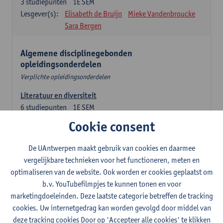
3
studiepunten
1E SEM
Lesgever(s):
Elisabeth de Bruijn
Mieke Vandenbroucke
Sara Bergen
Algemene disciplinegebonden
opleidingsonderdelen
Verplichte opleidingsonderdelen
Literatuur en diversiteit
6
studiepunten
1E SEM
Lesgever(s):
Remco Sleiderink
Cookie consent
Inleiding tot de algemene taalwetenschap
De UAntwerpen maakt gebruik van cookies en daarmee
3
studiepunten
2E SEM
vergelijkbare technieken voor het functioneren, meten en
Lesgever(s):
Astrid De Wit
Peter Petré
optimaliseren van de website. Ook worden er cookies geplaatst om
b.v. YouTubefilmpjes te kunnen tonen en voor
Engels: verplichte opleidingsonderdelen
marketingdoeleinden. Deze laatste categorie betreffen de tracking
cookies. Uw internetgedrag kan worden gevolgd door middel van
Engels: taalbeheersing 1
deze tracking cookies Door op 'Accepteer alle cookies' te klikken
3
studiepunten
1E SEM