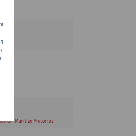
om
ng
n
n
oulle
hanka
Marilize Pretorius