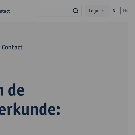
Login
ntact
NL
EN
zoek
Contact
n de
terkunde: