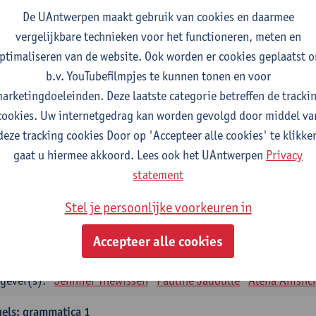
tudiepunten
1E SEM
De UAntwerpen maakt gebruik van cookies en daarmee
gever(s):
Remco Sleiderink
vergelijkbare technieken voor het functioneren, meten en
ptimaliseren van de website. Ook worden er cookies geplaatst 
eiding tot de algemene taalwetenschap
b.v. YouTubefilmpjes te kunnen tonen en voor
tudiepunten
2E SEM
arketingdoeleinden. Deze laatste categorie betreffen de tracki
gever(s):
Astrid De Wit
Peter Petré
cookies. Uw internetgedrag kan worden gevolgd door middel va
deze tracking cookies Door op 'Accepteer alle cookies' te klikke
gels: verplichte opleidingsonderdelen
gaat u hiermee akkoord. Lees ook het UAntwerpen
Privacy
els: taalbeheersing 1
statement
tudiepunten
1E SEM
Stel je persoonlijke voorkeuren in
gever(s):
Marilize Pretorius
Alena Anishchanka
Pauline Jad
Accepteer alle cookies
els: Taalbeheersing 2
tudiepunten
2E SEM
gever(s):
Jennifer Thewissen
Pauline Jadoulle
Alena Anishc
els: grammatica 1