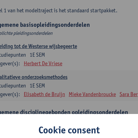
l 1 van het modeltraject is het standaard startpakket.
gemene basisopleidingsonderdelen
plichte pleidingsonderdelen
eiding tot de Westerse wijsbegeerte
tudiepunten
1E SEM
gever(s):
Herbert De Vriese
alitatieve onderzoeksmethodes
tudiepunten
1E SEM
gever(s):
Elisabeth de Bruijn
Mieke Vandenbroucke
Sara Be
gemene disciplinegebonden opleidingsonderdelen
plichte opleidingsonderdelen
Cookie consent
eratuur en diversiteit