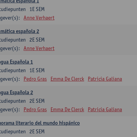
mática española 1
tudiepunten
1E SEM
gever(s):
Anne Verhaert
mática española 2
tudiepunten
2E SEM
gever(s):
Anne Verhaert
ngua Española 1
tudiepunten
1E SEM
gever(s):
Pedro Gras
Emma De Clerck
Patricia Galiana
ngua Española 2
tudiepunten
2E SEM
gever(s):
Pedro Gras
Emma De Clerck
Patricia Galiana
orama literario del mundo hispánico
tudiepunten
2E SEM