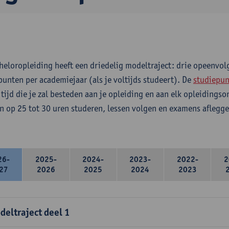
heloropleiding heeft een driedelig modeltraject: drie opeenvo
punten per academiejaar (als je voltijds studeert). De
studiepun
 tijd die je zal besteden aan je opleiding en aan elk opleidings
n op 25 tot 30 uren studeren, lessen volgen en examens aflegge
26-
2025-
2024-
2023-
2022-
2
27
2026
2025
2024
2023
deltraject deel 1