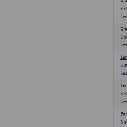
Gra
3
s
Les
Gra
3
s
Les
Le
6
s
Les
Le
3
s
Les
Pan
6
s