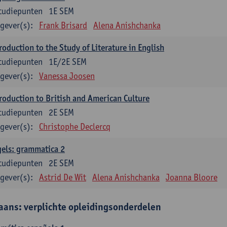
tudiepunten
1E SEM
gever(s):
Frank Brisard
Alena Anishchanka
roduction to the Study of Literature in English
tudiepunten
1E/2E SEM
gever(s):
Vanessa Joosen
roduction to British and American Culture
tudiepunten
2E SEM
gever(s):
Christophe Declercq
els: grammatica 2
tudiepunten
2E SEM
gever(s):
Astrid De Wit
Alena Anishchanka
Joanna Bloore
aans: verplichte opleidingsonderdelen