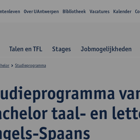
ntenleven
Over UAntwerpen
Bibliotheek
Vacatures
Kalender
Co
Talen en TFL
Stages
Jobmogelijkheden
helor
Studieprogramma
tudieprogramma va
chelor taal- en let
ngels-Spaans