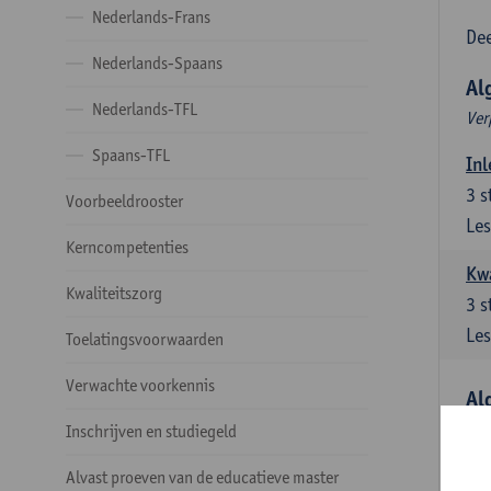
Nederlands-Frans
Dee
Nederlands-Spaans
Al
Nederlands-TFL
Ver
Spaans-TFL
Inl
3
s
Voorbeeldrooster
Les
Kerncompetenties
Kw
Kwaliteitszorg
3
s
Les
Toelatingsvoorwaarden
Verwachte voorkennis
Al
Ver
Inschrijven en studiegeld
Lit
Alvast proeven van de educatieve master