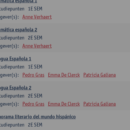
mática española 1
tudiepunten
1E SEM
gever(s):
Anne Verhaert
mática española 2
tudiepunten
2E SEM
gever(s):
Anne Verhaert
ngua Española 1
tudiepunten
1E SEM
gever(s):
Pedro Gras
Emma De Clerck
Patricia Galiana
ngua Española 2
tudiepunten
2E SEM
gever(s):
Pedro Gras
Emma De Clerck
Patricia Galiana
orama literario del mundo hispánico
tudiepunten
2E SEM