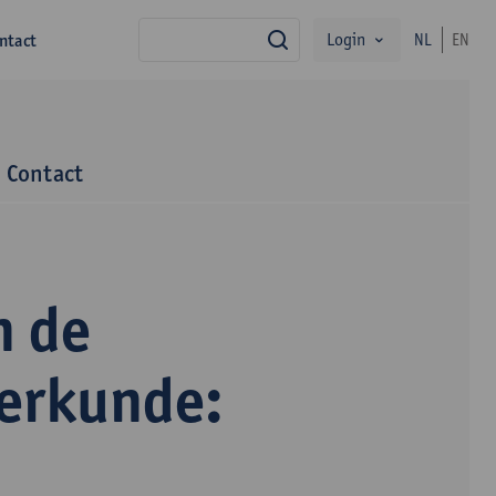
Login
ntact
NL
EN
zoek
Contact
n de
terkunde: