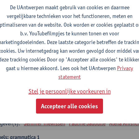
tudiepunten
1E SEM
De UAntwerpen maakt gebruik van cookies en daarmee
gever(s):
Remco Sleiderink
vergelijkbare technieken voor het functioneren, meten en
ptimaliseren van de website. Ook worden er cookies geplaatst 
eiding tot de algemene taalwetenschap
b.v. YouTubefilmpjes te kunnen tonen en voor
tudiepunten
2E SEM
arketingdoeleinden. Deze laatste categorie betreffen de tracki
gever(s):
Astrid De Wit
Peter Petré
cookies. Uw internetgedrag kan worden gevolgd door middel va
deze tracking cookies Door op 'Accepteer alle cookies' te klikke
gels: verplichte opleidingsonderdelen
gaat u hiermee akkoord. Lees ook het UAntwerpen
Privacy
els: taalbeheersing 1
statement
tudiepunten
1E SEM
Stel je persoonlijke voorkeuren in
gever(s):
Marilize Pretorius
Alena Anishchanka
Pauline Jad
Accepteer alle cookies
els: Taalbeheersing 2
tudiepunten
2E SEM
gever(s):
Jennifer Thewissen
Pauline Jadoulle
Alena Anishc
els: grammatica 1