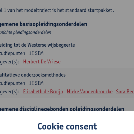
l 1 van het modeltraject is het standaard startpakket.
gemene basisopleidingsonderdelen
plichte pleidingsonderdelen
eiding tot de Westerse wijsbegeerte
tudiepunten
1E SEM
gever(s):
Herbert De Vriese
alitatieve onderzoeksmethodes
tudiepunten
1E SEM
gever(s):
Elisabeth de Bruijn
Mieke Vandenbroucke
Sara Be
gemene disciplinegebonden opleidingsonderdelen
plichte opleidingsonderdelen
Cookie consent
eratuur en diversiteit