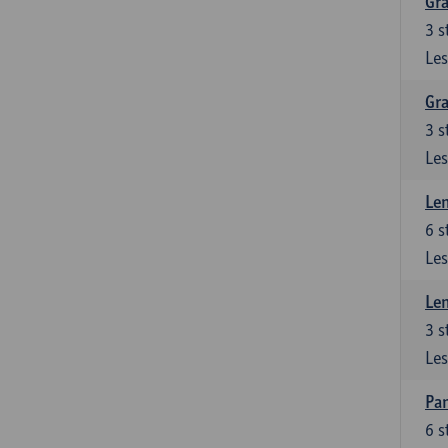
Gra
3
s
Les
Gra
3
s
Les
Le
6
s
Les
Le
3
s
Les
Pan
6
s