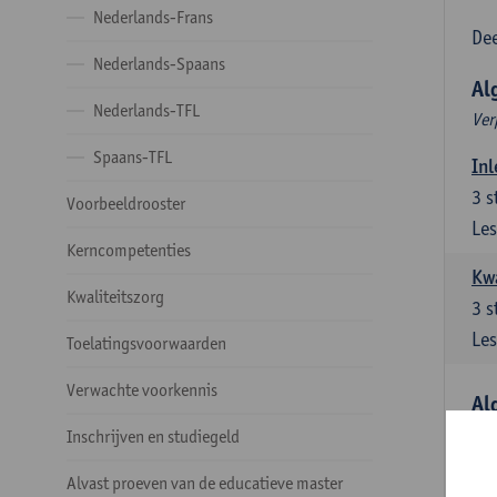
Nederlands-Frans
Dee
Nederlands-Spaans
Al
Nederlands-TFL
Ver
Spaans-TFL
Inl
3
s
Voorbeeldrooster
Les
Kerncompetenties
Kw
Kwaliteitszorg
3
s
Les
Toelatingsvoorwaarden
Verwachte voorkennis
Al
Ver
Inschrijven en studiegeld
Lit
Alvast proeven van de educatieve master