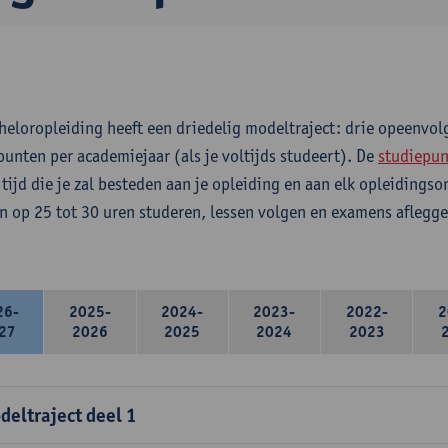
heloropleiding heeft een driedelig modeltraject: drie opeenvo
punten per academiejaar (als je voltijds studeert). De
studiepun
 tijd die je zal besteden aan je opleiding en aan elk opleidings
n op 25 tot 30 uren studeren, lessen volgen en examens aflegge
26-
2025-
2024-
2023-
2022-
2
27
2026
2025
2024
2023
deltraject deel 1