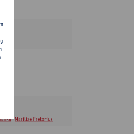
om
ng
n
n
oulle
hanka
Marilize Pretorius