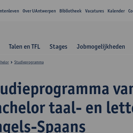
ntenleven
Over UAntwerpen
Bibliotheek
Vacatures
Kalender
Co
Talen en TFL
Stages
Jobmogelijkheden
helor
Studieprogramma
tudieprogramma va
chelor taal- en let
ngels-Spaans