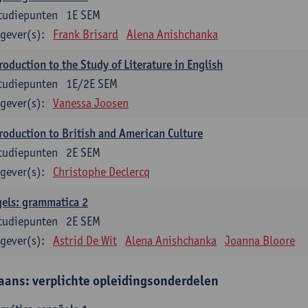
tudiepunten
1E SEM
gever(s):
Frank Brisard
Alena Anishchanka
roduction to the Study of Literature in English
tudiepunten
1E/2E SEM
gever(s):
Vanessa Joosen
roduction to British and American Culture
tudiepunten
2E SEM
gever(s):
Christophe Declercq
els: grammatica 2
tudiepunten
2E SEM
gever(s):
Astrid De Wit
Alena Anishchanka
Joanna Bloore
aans: verplichte opleidingsonderdelen