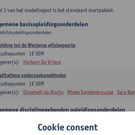
l 1 van het modeltraject is het standaard startpakket.
gemene basisopleidingsonderdelen
plichte pleidingsonderdelen
eiding tot de Westerse wijsbegeerte
tudiepunten
1E SEM
gever(s):
Herbert De Vriese
alitatieve onderzoeksmethodes
tudiepunten
1E SEM
gever(s):
Elisabeth de Bruijn
Mieke Vandenbroucke
Sara Be
gemene disciplinegebonden opleidingsonderdelen
plichte opleidingsonderdelen
Cookie consent
eratuur en diversiteit