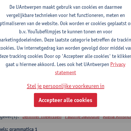
tudiepunten
1E SEM
De UAntwerpen maakt gebruik van cookies en daarmee
gever(s):
Remco Sleiderink
vergelijkbare technieken voor het functioneren, meten en
ptimaliseren van de website. Ook worden er cookies geplaatst 
eiding tot de algemene taalwetenschap
b.v. YouTubefilmpjes te kunnen tonen en voor
tudiepunten
2E SEM
arketingdoeleinden. Deze laatste categorie betreffen de tracki
gever(s):
Astrid De Wit
Peter Petré
cookies. Uw internetgedrag kan worden gevolgd door middel va
deze tracking cookies Door op 'Accepteer alle cookies' te klikke
gels: verplichte opleidingsonderdelen
gaat u hiermee akkoord. Lees ook het UAntwerpen
Privacy
els: taalbeheersing 1
statement
tudiepunten
1E SEM
Stel je persoonlijke voorkeuren in
gever(s):
Marilize Pretorius
Alena Anishchanka
Pauline Jad
Accepteer alle cookies
els: Taalbeheersing 2
tudiepunten
2E SEM
gever(s):
Jennifer Thewissen
Pauline Jadoulle
Alena Anishc
els: grammatica 1