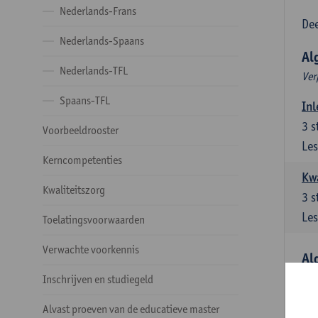
Nederlands-Frans
Dee
Nederlands-Spaans
Al
Nederlands-TFL
Ver
Spaans-TFL
Inl
3
s
Voorbeeldrooster
Les
Kerncompetenties
Kw
Kwaliteitszorg
3
s
Les
Toelatingsvoorwaarden
Verwachte voorkennis
Al
Ver
Inschrijven en studiegeld
Lit
Alvast proeven van de educatieve master