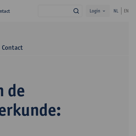
Login
ntact
NL
EN
zoek
Contact
n de
terkunde: