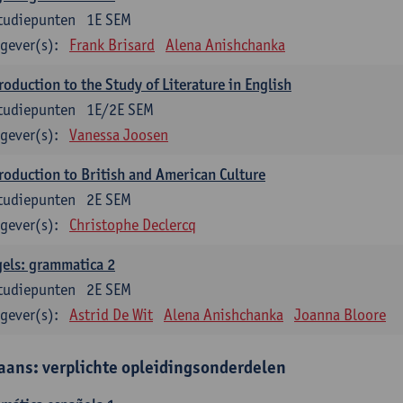
tudiepunten
1E SEM
gever(s):
Frank Brisard
Alena Anishchanka
roduction to the Study of Literature in English
tudiepunten
1E/2E SEM
gever(s):
Vanessa Joosen
roduction to British and American Culture
tudiepunten
2E SEM
gever(s):
Christophe Declercq
els: grammatica 2
tudiepunten
2E SEM
gever(s):
Astrid De Wit
Alena Anishchanka
Joanna Bloore
aans: verplichte opleidingsonderdelen