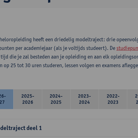
heloropleiding heeft een driedelig modeltraject: drie opeenvo
punten per academiejaar (als je voltijds studeert). De
studiepun
 tijd die je zal besteden aan je opleiding en aan elk opleidings
n op 25 tot 30 uren studeren, lessen volgen en examens aflegge
26-
2025-
2024-
2023-
2022-
2
27
2026
2025
2024
2023
deltraject deel 1