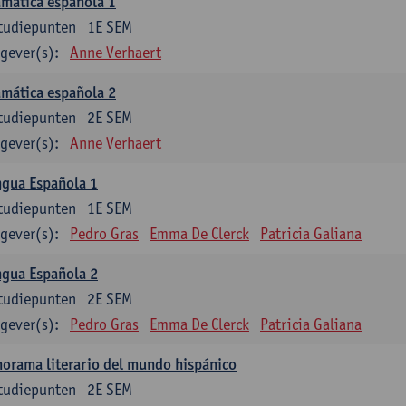
mática española 1
tudiepunten
1E SEM
gever(s):
Anne Verhaert
mática española 2
tudiepunten
2E SEM
gever(s):
Anne Verhaert
ngua Española 1
tudiepunten
1E SEM
gever(s):
Pedro Gras
Emma De Clerck
Patricia Galiana
ngua Española 2
tudiepunten
2E SEM
gever(s):
Pedro Gras
Emma De Clerck
Patricia Galiana
orama literario del mundo hispánico
tudiepunten
2E SEM