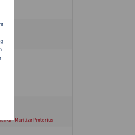
om
ng
n
n
oulle
hanka
Marilize Pretorius