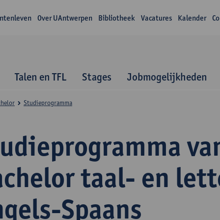
ntenleven
Over UAntwerpen
Bibliotheek
Vacatures
Kalender
Co
Talen en TFL
Stages
Jobmogelijkheden
helor
Studieprogramma
tudieprogramma va
chelor taal- en let
ngels-Spaans