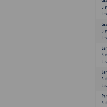
Gra
3
s
Les
Gra
3
s
Les
Le
6
s
Les
Le
3
s
Les
Pan
6
s