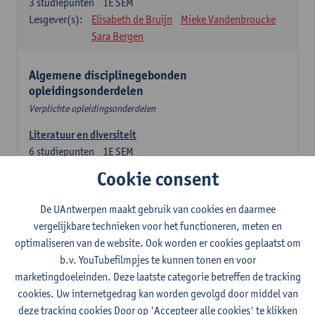
3
studiepunten
1E SEM
Lesgever(s):
Elisabeth de Bruijn
Mieke Vandenbroucke
Sara Bergen
Algemene disciplinegebonden
opleidingsonderdelen
Verplichte opleidingsonderdelen
Literatuur en diversiteit
6
studiepunten
1E SEM
Lesgever(s):
Remco Sleiderink
Cookie consent
Inleiding tot de algemene taalwetenschap
De UAntwerpen maakt gebruik van cookies en daarmee
3
studiepunten
2E SEM
vergelijkbare technieken voor het functioneren, meten en
Lesgever(s):
Astrid De Wit
Peter Petré
optimaliseren van de website. Ook worden er cookies geplaatst om
b.v. YouTubefilmpjes te kunnen tonen en voor
Engels: verplichte opleidingsonderdelen
marketingdoeleinden. Deze laatste categorie betreffen de tracking
cookies. Uw internetgedrag kan worden gevolgd door middel van
Engels: taalbeheersing 1
deze tracking cookies Door op 'Accepteer alle cookies' te klikken
3
studiepunten
1E SEM