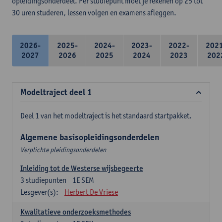
opleidingsonderdeel. Per studiepunt moet je rekenen op 25 tot
30 uren studeren, lessen volgen en examens afleggen.
2026-
2025-
2024-
2023-
2022-
202
2027
2026
2025
2024
2023
202
Modeltraject deel 1
Deel 1 van het modeltraject is het standaard startpakket.
Algemene basisopleidingsonderdelen
Verplichte pleidingsonderdelen
Inleiding tot de Westerse wijsbegeerte
3
studiepunten
1E SEM
Lesgever(s):
Herbert De Vriese
Kwalitatieve onderzoeksmethodes