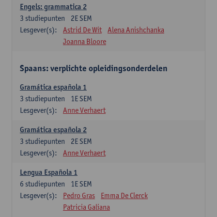
Engels: grammatica 2
3
studiepunten
2E SEM
Lesgever(s):
Astrid De Wit
Alena Anishchanka
Joanna Bloore
Spaans: verplichte opleidingsonderdelen
Gramática española 1
3
studiepunten
1E SEM
Lesgever(s):
Anne Verhaert
Gramática española 2
3
studiepunten
2E SEM
Lesgever(s):
Anne Verhaert
Lengua Española 1
6
studiepunten
1E SEM
Lesgever(s):
Pedro Gras
Emma De Clerck
Patricia Galiana