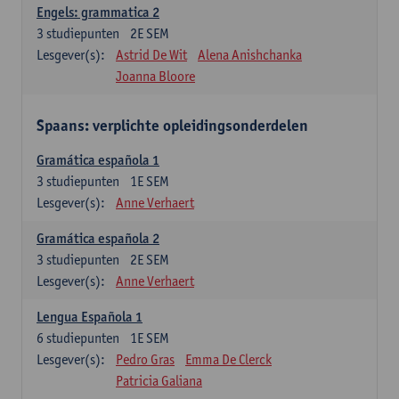
Engels: grammatica 2
3
studiepunten
2E SEM
Lesgever(s):
Astrid De Wit
Alena Anishchanka
Joanna Bloore
Spaans: verplichte opleidingsonderdelen
Gramática española 1
3
studiepunten
1E SEM
Lesgever(s):
Anne Verhaert
Gramática española 2
3
studiepunten
2E SEM
Lesgever(s):
Anne Verhaert
Lengua Española 1
6
studiepunten
1E SEM
Lesgever(s):
Pedro Gras
Emma De Clerck
Patricia Galiana