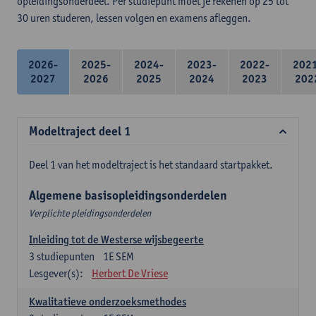
opleidingsonderdeel. Per studiepunt moet je rekenen op 25 tot
30 uren studeren, lessen volgen en examens afleggen.
2026-
2025-
2024-
2023-
2022-
202
2027
2026
2025
2024
2023
202
Modeltraject deel 1
Deel 1 van het modeltraject is het standaard startpakket.
Algemene basisopleidingsonderdelen
Verplichte pleidingsonderdelen
Inleiding tot de Westerse wijsbegeerte
3
studiepunten
1E SEM
Lesgever(s):
Herbert De Vriese
Kwalitatieve onderzoeksmethodes