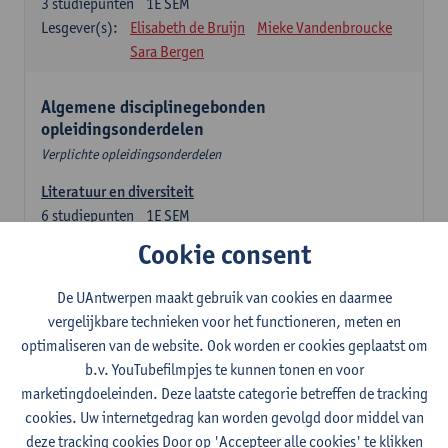
3
studiepunten
1E SEM
Lesgever(s):
Elisabeth de Bruijn
Mieke Vandenbroucke
Sara Bergen
Algemene disciplinegebonden
opleidingsonderdelen
Verplichte opleidingsonderdelen
Literatuur en diversiteit
6
studiepunten
1E SEM
Lesgever(s):
Remco Sleiderink
Cookie consent
Inleiding tot de algemene taalwetenschap
De UAntwerpen maakt gebruik van cookies en daarmee
3
studiepunten
2E SEM
vergelijkbare technieken voor het functioneren, meten en
Lesgever(s):
Astrid De Wit
Peter Petré
optimaliseren van de website. Ook worden er cookies geplaatst om
b.v. YouTubefilmpjes te kunnen tonen en voor
Engels: verplichte opleidingsonderdelen
marketingdoeleinden. Deze laatste categorie betreffen de tracking
cookies. Uw internetgedrag kan worden gevolgd door middel van
Engels: taalbeheersing 1
deze tracking cookies Door op 'Accepteer alle cookies' te klikken
3
studiepunten
1E SEM