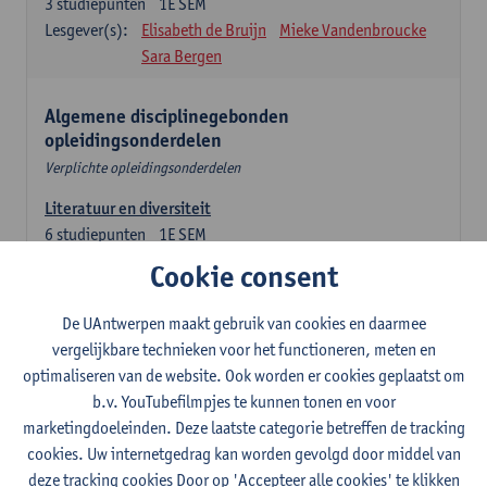
3
studiepunten
1E SEM
Lesgever(s):
Elisabeth de Bruijn
Mieke Vandenbroucke
Sara Bergen
Algemene disciplinegebonden
opleidingsonderdelen
Verplichte opleidingsonderdelen
Literatuur en diversiteit
6
studiepunten
1E SEM
Lesgever(s):
Remco Sleiderink
Cookie consent
Inleiding tot de algemene taalwetenschap
De UAntwerpen maakt gebruik van cookies en daarmee
3
studiepunten
2E SEM
vergelijkbare technieken voor het functioneren, meten en
Lesgever(s):
Astrid De Wit
Peter Petré
optimaliseren van de website. Ook worden er cookies geplaatst om
b.v. YouTubefilmpjes te kunnen tonen en voor
Engels: verplichte opleidingsonderdelen
marketingdoeleinden. Deze laatste categorie betreffen de tracking
cookies. Uw internetgedrag kan worden gevolgd door middel van
Engels: taalbeheersing 1
deze tracking cookies Door op 'Accepteer alle cookies' te klikken
3
studiepunten
1E SEM