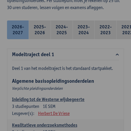
opleidingsonderdeel. Per studiepunt moet je rekenen op 25 tot
30 uren studeren, lessen volgen en examens afleggen.
2026-
2025-
2024-
2023-
2022-
202
2027
2026
2025
2024
2023
202
Modeltraject deel 1
Deel 1 van het modeltraject is het standaard startpakket.
Algemene basisopleidingsonderdelen
Verplichte pleidingsonderdelen
Inleiding tot de Westerse wijsbegeerte
3
studiepunten
1E SEM
Lesgever(s):
Herbert De Vriese
Kwalitatieve onderzoeksmethodes