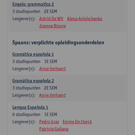
Engels: grammatica 2
3
studiepunten
2E SEM
Lesgever(s):
Astrid De Wit
Alena Anishchanka
Joanna Bloore
Spaans: verplichte opleidingsonderdelen
Gramática española 1
3
studiepunten
1E SEM
Lesgever(s):
Anne Verhaert
Gramática española 2
3
studiepunten
2E SEM
Lesgever(s):
Anne Verhaert
Lengua Española 1
6
studiepunten
1E SEM
Lesgever(s):
Pedro Gras
Emma De Clerck
Patricia Galiana