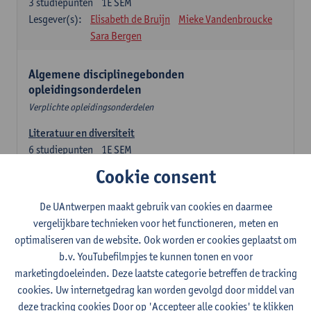
3
studiepunten
1E SEM
Lesgever(s):
Elisabeth de Bruijn
Mieke Vandenbroucke
Sara Bergen
Algemene disciplinegebonden
opleidingsonderdelen
Verplichte opleidingsonderdelen
Literatuur en diversiteit
6
studiepunten
1E SEM
Lesgever(s):
Remco Sleiderink
Cookie consent
Inleiding tot de algemene taalwetenschap
De UAntwerpen maakt gebruik van cookies en daarmee
3
studiepunten
2E SEM
vergelijkbare technieken voor het functioneren, meten en
Lesgever(s):
Astrid De Wit
Peter Petré
optimaliseren van de website. Ook worden er cookies geplaatst om
b.v. YouTubefilmpjes te kunnen tonen en voor
Engels: verplichte opleidingsonderdelen
marketingdoeleinden. Deze laatste categorie betreffen de tracking
cookies. Uw internetgedrag kan worden gevolgd door middel van
Engels: taalbeheersing 1
deze tracking cookies Door op 'Accepteer alle cookies' te klikken
3
studiepunten
1E SEM