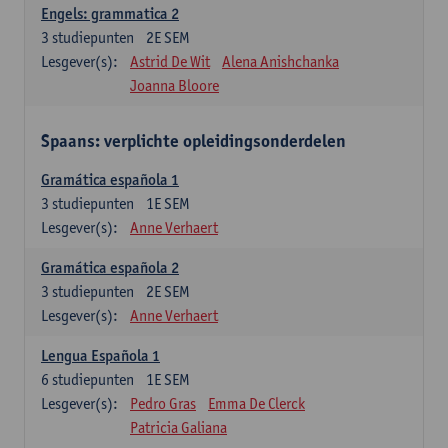
Engels: grammatica 2
3
studiepunten
2E SEM
Lesgever(s):
Astrid De Wit
Alena Anishchanka
Joanna Bloore
Spaans: verplichte opleidingsonderdelen
Gramática española 1
3
studiepunten
1E SEM
Lesgever(s):
Anne Verhaert
Gramática española 2
3
studiepunten
2E SEM
Lesgever(s):
Anne Verhaert
Lengua Española 1
6
studiepunten
1E SEM
Lesgever(s):
Pedro Gras
Emma De Clerck
Patricia Galiana