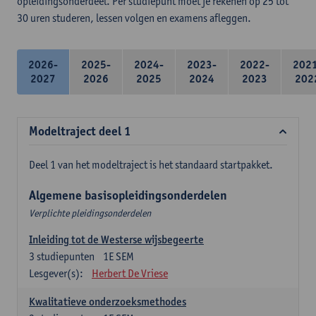
opleidingsonderdeel. Per studiepunt moet je rekenen op 25 tot
30 uren studeren, lessen volgen en examens afleggen.
2026-
2025-
2024-
2023-
2022-
202
2027
2026
2025
2024
2023
202
Modeltraject deel 1
Deel 1 van het modeltraject is het standaard startpakket.
Algemene basisopleidingsonderdelen
Verplichte pleidingsonderdelen
Inleiding tot de Westerse wijsbegeerte
3
studiepunten
1E SEM
Lesgever(s):
Herbert De Vriese
Kwalitatieve onderzoeksmethodes