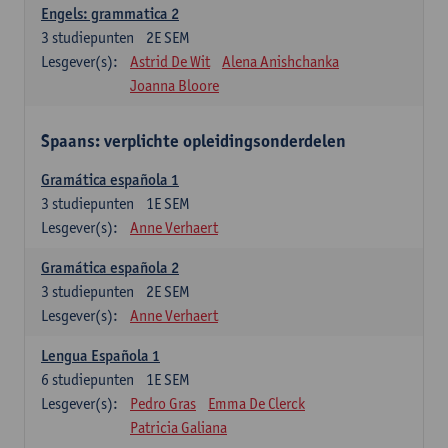
Engels: grammatica 2
3
studiepunten
2E SEM
Lesgever(s):
Astrid De Wit
Alena Anishchanka
Joanna Bloore
Spaans: verplichte opleidingsonderdelen
Gramática española 1
3
studiepunten
1E SEM
Lesgever(s):
Anne Verhaert
Gramática española 2
3
studiepunten
2E SEM
Lesgever(s):
Anne Verhaert
Lengua Española 1
6
studiepunten
1E SEM
Lesgever(s):
Pedro Gras
Emma De Clerck
Patricia Galiana