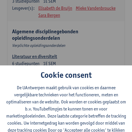
3
studiepunten
1E SEM
Lesgever(s):
Elisabeth de Bruijn
Mieke Vandenbroucke
Sara Bergen
Algemene disciplinegebonden
opleidingsonderdelen
Verplichte opleidingsonderdelen
Literatuur en diversiteit
6
studiepunten
1E SEM
Lesgever(s):
Remco Sleiderink
Cookie consent
Inleiding tot de algemene taalwetenschap
De UAntwerpen maakt gebruik van cookies en daarmee
3
studiepunten
2E SEM
vergelijkbare technieken voor het functioneren, meten en
Lesgever(s):
Astrid De Wit
Peter Petré
optimaliseren van de website. Ook worden er cookies geplaatst om
b.v. YouTubefilmpjes te kunnen tonen en voor
Engels: verplichte opleidingsonderdelen
marketingdoeleinden. Deze laatste categorie betreffen de tracking
cookies. Uw internetgedrag kan worden gevolgd door middel van
Engels: taalbeheersing 1
deze tracking cookies Door op 'Accepteer alle cookies' te klikken
3
studiepunten
1E SEM