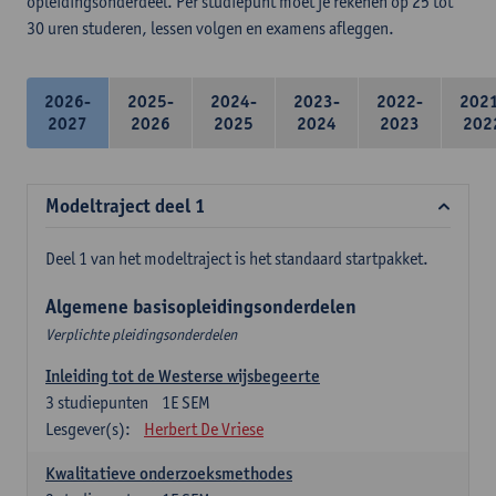
opleidingsonderdeel. Per studiepunt moet je rekenen op 25 tot
30 uren studeren, lessen volgen en examens afleggen.
2026-
2025-
2024-
2023-
2022-
202
2027
2026
2025
2024
2023
202
Modeltraject deel 1
Deel 1 van het modeltraject is het standaard startpakket.
Algemene basisopleidingsonderdelen
Verplichte pleidingsonderdelen
Inleiding tot de Westerse wijsbegeerte
3
studiepunten
1E SEM
Lesgever(s):
Herbert De Vriese
Kwalitatieve onderzoeksmethodes