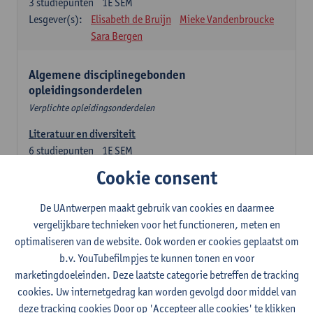
3
studiepunten
1E SEM
Lesgever(s):
Elisabeth de Bruijn
Mieke Vandenbroucke
Sara Bergen
Algemene disciplinegebonden
opleidingsonderdelen
Verplichte opleidingsonderdelen
Literatuur en diversiteit
6
studiepunten
1E SEM
Lesgever(s):
Remco Sleiderink
Cookie consent
Inleiding tot de algemene taalwetenschap
De UAntwerpen maakt gebruik van cookies en daarmee
3
studiepunten
2E SEM
vergelijkbare technieken voor het functioneren, meten en
Lesgever(s):
Astrid De Wit
Peter Petré
optimaliseren van de website. Ook worden er cookies geplaatst om
b.v. YouTubefilmpjes te kunnen tonen en voor
Engels: verplichte opleidingsonderdelen
marketingdoeleinden. Deze laatste categorie betreffen de tracking
cookies. Uw internetgedrag kan worden gevolgd door middel van
Engels: taalbeheersing 1
deze tracking cookies Door op 'Accepteer alle cookies' te klikken
3
studiepunten
1E SEM