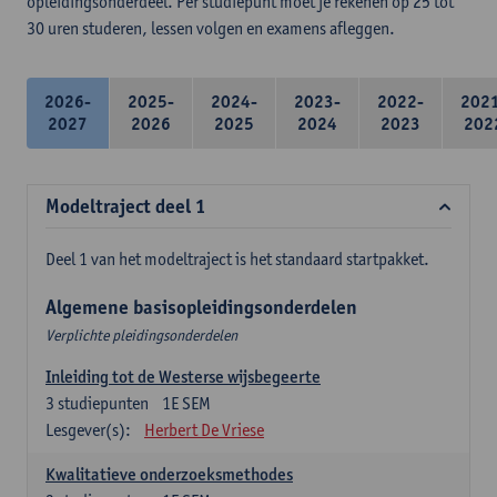
opleidingsonderdeel. Per studiepunt moet je rekenen op 25 tot
30 uren studeren, lessen volgen en examens afleggen.
2026-
2025-
2024-
2023-
2022-
202
2027
2026
2025
2024
2023
202
Modeltraject deel 1
Deel 1 van het modeltraject is het standaard startpakket.
Algemene basisopleidingsonderdelen
Verplichte pleidingsonderdelen
Inleiding tot de Westerse wijsbegeerte
3
studiepunten
1E SEM
Lesgever(s):
Herbert De Vriese
Kwalitatieve onderzoeksmethodes