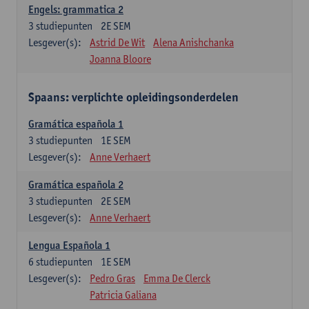
Engels: grammatica 2
3
studiepunten
2E SEM
Lesgever(s):
Astrid De Wit
Alena Anishchanka
Joanna Bloore
Spaans: verplichte opleidingsonderdelen
Gramática española 1
3
studiepunten
1E SEM
Lesgever(s):
Anne Verhaert
Gramática española 2
3
studiepunten
2E SEM
Lesgever(s):
Anne Verhaert
Lengua Española 1
6
studiepunten
1E SEM
Lesgever(s):
Pedro Gras
Emma De Clerck
Patricia Galiana