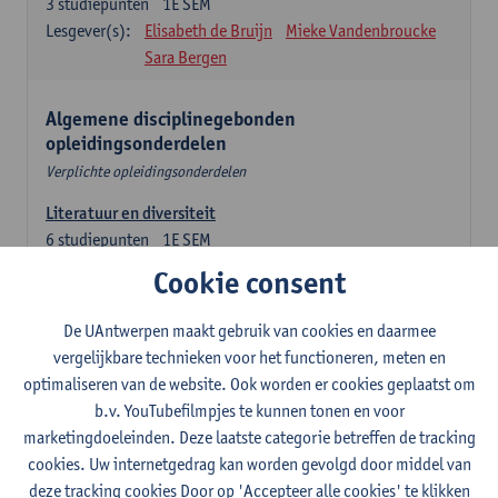
3
studiepunten
1E SEM
Lesgever(s):
Elisabeth de Bruijn
Mieke Vandenbroucke
Sara Bergen
Algemene disciplinegebonden
opleidingsonderdelen
Verplichte opleidingsonderdelen
Literatuur en diversiteit
6
studiepunten
1E SEM
Lesgever(s):
Remco Sleiderink
Cookie consent
Inleiding tot de algemene taalwetenschap
De UAntwerpen maakt gebruik van cookies en daarmee
3
studiepunten
2E SEM
vergelijkbare technieken voor het functioneren, meten en
Lesgever(s):
Astrid De Wit
Peter Petré
optimaliseren van de website. Ook worden er cookies geplaatst om
b.v. YouTubefilmpjes te kunnen tonen en voor
Engels: verplichte opleidingsonderdelen
marketingdoeleinden. Deze laatste categorie betreffen de tracking
cookies. Uw internetgedrag kan worden gevolgd door middel van
Engels: taalbeheersing 1
deze tracking cookies Door op 'Accepteer alle cookies' te klikken
3
studiepunten
1E SEM