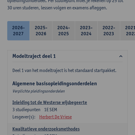
opleidingsonderdeel. Per studiepunt moet je rekenen op 25 tot
30 uren studeren, lessen volgen en examens afleggen.
2026-
2025-
2024-
2023-
2022-
202
2027
2026
2025
2024
2023
202
Modeltraject deel 1
Deel 1 van het modeltraject is het standaard startpakket.
Algemene basisopleidingsonderdelen
Verplichte pleidingsonderdelen
Inleiding tot de Westerse wijsbegeerte
3
studiepunten
1E SEM
Lesgever(s):
Herbert De Vriese
Kwalitatieve onderzoeksmethodes