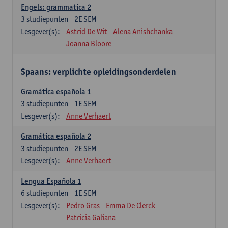
Engels: grammatica 2
3
studiepunten
2E SEM
Lesgever(s):
Astrid De Wit
Alena Anishchanka
Joanna Bloore
Spaans: verplichte opleidingsonderdelen
Gramática española 1
3
studiepunten
1E SEM
Lesgever(s):
Anne Verhaert
Gramática española 2
3
studiepunten
2E SEM
Lesgever(s):
Anne Verhaert
Lengua Española 1
6
studiepunten
1E SEM
Lesgever(s):
Pedro Gras
Emma De Clerck
Patricia Galiana