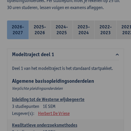
opleidingsonderdeel. Per studiepunt moet je rekenen op 25 tot
30 uren studeren, lessen volgen en examens afleggen.
2026-
2025-
2024-
2023-
2022-
202
2027
2026
2025
2024
2023
202
Modeltraject deel 1
Deel 1 van het modeltraject is het standaard startpakket.
Algemene basisopleidingsonderdelen
Verplichte pleidingsonderdelen
Inleiding tot de Westerse wijsbegeerte
3
studiepunten
1E SEM
Lesgever(s):
Herbert De Vriese
Kwalitatieve onderzoeksmethodes