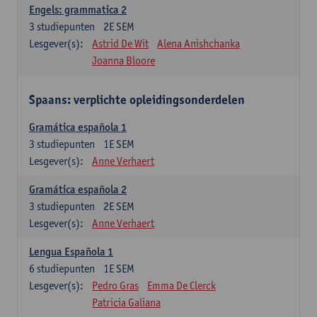
Engels: grammatica 2
3
studiepunten
2E SEM
Lesgever(s):
Astrid De Wit
Alena Anishchanka
Joanna Bloore
Spaans: verplichte opleidingsonderdelen
Gramática española 1
3
studiepunten
1E SEM
Lesgever(s):
Anne Verhaert
Gramática española 2
3
studiepunten
2E SEM
Lesgever(s):
Anne Verhaert
Lengua Española 1
6
studiepunten
1E SEM
Lesgever(s):
Pedro Gras
Emma De Clerck
Patricia Galiana