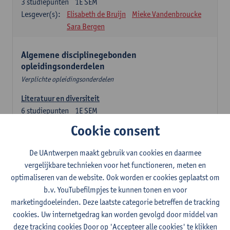
3
studiepunten
1E SEM
Lesgever(s):
Elisabeth de Bruijn
Mieke Vandenbroucke
Sara Bergen
Algemene disciplinegebonden
opleidingsonderdelen
Verplichte opleidingsonderdelen
Literatuur en diversiteit
6
studiepunten
1E SEM
Lesgever(s):
Remco Sleiderink
Cookie consent
Inleiding tot de algemene taalwetenschap
De UAntwerpen maakt gebruik van cookies en daarmee
3
studiepunten
2E SEM
vergelijkbare technieken voor het functioneren, meten en
Lesgever(s):
Astrid De Wit
Peter Petré
optimaliseren van de website. Ook worden er cookies geplaatst om
b.v. YouTubefilmpjes te kunnen tonen en voor
Engels: verplichte opleidingsonderdelen
marketingdoeleinden. Deze laatste categorie betreffen de tracking
cookies. Uw internetgedrag kan worden gevolgd door middel van
Engels: taalbeheersing 1
deze tracking cookies Door op 'Accepteer alle cookies' te klikken
3
studiepunten
1E SEM