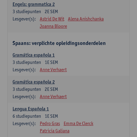
Engels: grammatica 2
3
studiepunten
2E SEM
Lesgever(s):
Astrid De Wit
Alena Anishchanka
Joanna Bloore
Spaans: verplichte opleidingsonderdelen
Gramática española 1
3
studiepunten
1E SEM
Lesgever(s):
Anne Verhaert
Gramática española 2
3
studiepunten
2E SEM
Lesgever(s):
Anne Verhaert
Lengua Española 1
6
studiepunten
1E SEM
Lesgever(s):
Pedro Gras
Emma De Clerck
Patricia Galiana