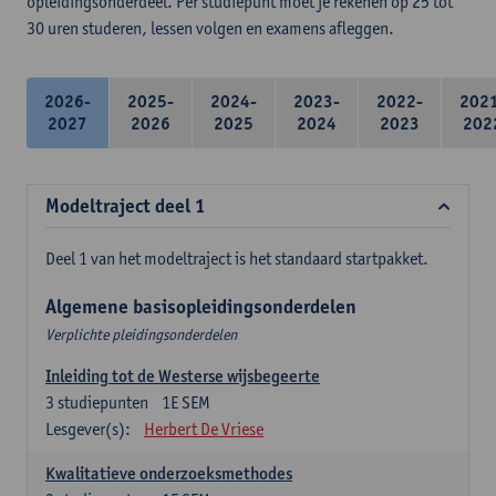
opleidingsonderdeel. Per studiepunt moet je rekenen op 25 tot
30 uren studeren, lessen volgen en examens afleggen.
2026-
2025-
2024-
2023-
2022-
202
2027
2026
2025
2024
2023
202
Modeltraject deel 1
Deel 1 van het modeltraject is het standaard startpakket.
Algemene basisopleidingsonderdelen
Verplichte pleidingsonderdelen
Inleiding tot de Westerse wijsbegeerte
3
studiepunten
1E SEM
Lesgever(s):
Herbert De Vriese
Kwalitatieve onderzoeksmethodes