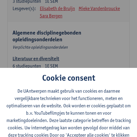
3
studiepunten
1E SEM
Lesgever(s):
Elisabeth de Bruijn
Mieke Vandenbroucke
Sara Bergen
Algemene disciplinegebonden
opleidingsonderdelen
Verplichte opleidingsonderdelen
Literatuur en diversiteit
6
studiepunten
1E SEM
Lesgever(s):
Remco Sleiderink
Cookie consent
Inleiding tot de algemene taalwetenschap
De UAntwerpen maakt gebruik van cookies en daarmee
3
studiepunten
2E SEM
vergelijkbare technieken voor het functioneren, meten en
Lesgever(s):
Astrid De Wit
Peter Petré
optimaliseren van de website. Ook worden er cookies geplaatst om
b.v. YouTubefilmpjes te kunnen tonen en voor
Engels: verplichte opleidingsonderdelen
marketingdoeleinden. Deze laatste categorie betreffen de tracking
cookies. Uw internetgedrag kan worden gevolgd door middel van
Engels: taalbeheersing 1
deze tracking cookies Door op 'Accepteer alle cookies' te klikken
3
studiepunten
1E SEM