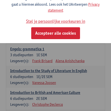
gaat u hiermee akkoord. Lees ook het UAntwerpen
Privacy
Lesgever(s):
Marilize Pretorius
Alena Anishchanka
statement
Pauline Jadoulle
Stel je persoonlijke voorkeuren in
Engels: Taalbeheersing 2
3
studiepunten
2E SEM
Accepteer alle cookies
Lesgever(s):
Jennifer Thewissen
Pauline Jadoulle
Alena Anishchanka
Marilize Pretorius
Engels: grammatica 1
3
studiepunten
1E SEM
Lesgever(s):
Frank Brisard
Alena Anishchanka
Introduction to the Study of Literature in English
6
studiepunten
1E/2E SEM
Lesgever(s):
Vanessa Joosen
Introduction to British and American Culture
6
studiepunten
2E SEM
Lesgever(s):
Christophe Declercq