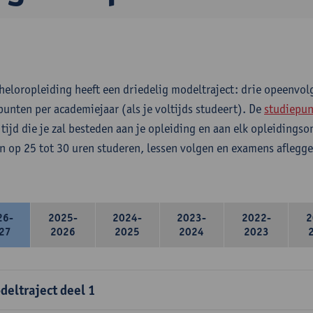
heloropleiding heeft een driedelig modeltraject: drie opeenvo
punten per academiejaar (als je voltijds studeert). De
studiepun
 tijd die je zal besteden aan je opleiding en aan elk opleidings
n op 25 tot 30 uren studeren, lessen volgen en examens aflegge
26-
2025-
2024-
2023-
2022-
2
27
2026
2025
2024
2023
deltraject deel 1