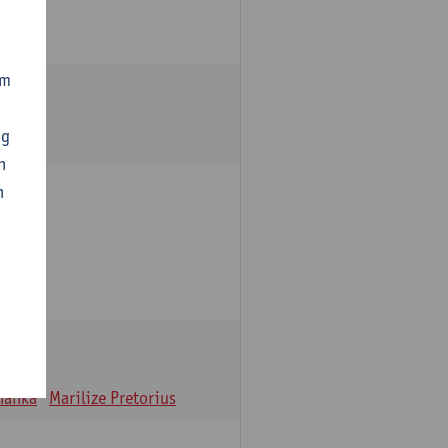
om
ng
n
n
oulle
hanka
Marilize Pretorius