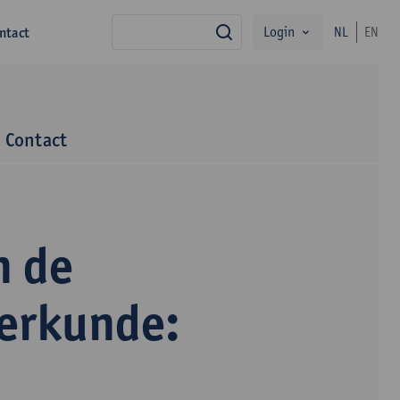
Login
ntact
NL
EN
zoek
Contact
n de
terkunde: