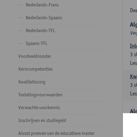
Nederlands-Frans
Dee
Nederlands-Spaans
Al
Nederlands-TFL
Ver
Spaans-TFL
Inl
3
s
Voorbeeldrooster
Les
Kerncompetenties
Kw
Kwaliteitszorg
3
s
Les
Toelatingsvoorwaarden
Verwachte voorkennis
Al
Ver
Inschrijven en studiegeld
Lit
Alvast proeven van de educatieve master