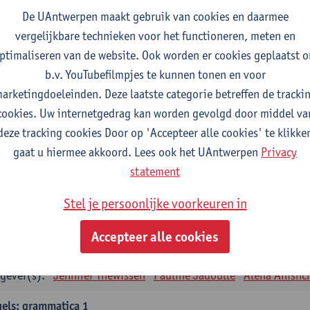
tudiepunten
1E SEM
De UAntwerpen maakt gebruik van cookies en daarmee
gever(s):
Remco Sleiderink
vergelijkbare technieken voor het functioneren, meten en
ptimaliseren van de website. Ook worden er cookies geplaatst 
eiding tot de algemene taalwetenschap
b.v. YouTubefilmpjes te kunnen tonen en voor
tudiepunten
2E SEM
arketingdoeleinden. Deze laatste categorie betreffen de tracki
gever(s):
Astrid De Wit
Peter Petré
cookies. Uw internetgedrag kan worden gevolgd door middel va
deze tracking cookies Door op 'Accepteer alle cookies' te klikke
gels: verplichte opleidingsonderdelen
gaat u hiermee akkoord. Lees ook het UAntwerpen
Privacy
els: taalbeheersing 1
statement
tudiepunten
1E SEM
Stel je persoonlijke voorkeuren in
gever(s):
Marilize Pretorius
Alena Anishchanka
Pauline Jad
Accepteer alle cookies
els: Taalbeheersing 2
tudiepunten
2E SEM
gever(s):
Jennifer Thewissen
Pauline Jadoulle
Alena Anishc
els: grammatica 1