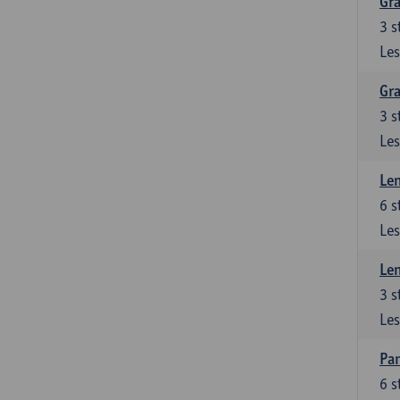
Gra
3
s
Les
Gra
3
s
Les
Le
6
s
Les
Le
3
s
Les
Pan
6
s