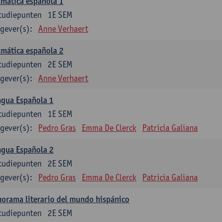
mática española 1
tudiepunten
1E SEM
gever(s):
Anne Verhaert
mática española 2
tudiepunten
2E SEM
gever(s):
Anne Verhaert
ngua Española 1
tudiepunten
1E SEM
gever(s):
Pedro Gras
Emma De Clerck
Patricia Galiana
ngua Española 2
tudiepunten
2E SEM
gever(s):
Pedro Gras
Emma De Clerck
Patricia Galiana
orama literario del mundo hispánico
tudiepunten
2E SEM