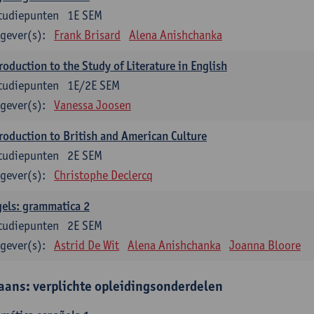
tudiepunten
1E SEM
gever(s):
Frank Brisard
Alena Anishchanka
roduction to the Study of Literature in English
tudiepunten
1E/2E SEM
gever(s):
Vanessa Joosen
roduction to British and American Culture
tudiepunten
2E SEM
gever(s):
Christophe Declercq
els: grammatica 2
tudiepunten
2E SEM
gever(s):
Astrid De Wit
Alena Anishchanka
Joanna Bloore
aans: verplichte opleidingsonderdelen