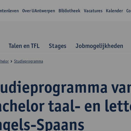
ntenleven
Over UAntwerpen
Bibliotheek
Vacatures
Kalender
Co
Talen en TFL
Stages
Jobmogelijkheden
helor
Studieprogramma
tudieprogramma va
chelor taal- en let
ngels-Spaans