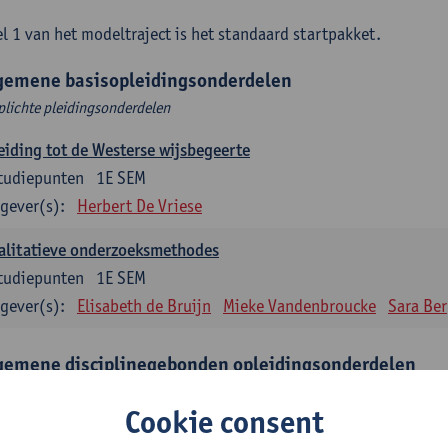
l 1 van het modeltraject is het standaard startpakket.
gemene basisopleidingsonderdelen
plichte pleidingsonderdelen
eiding tot de Westerse wijsbegeerte
tudiepunten
1E SEM
gever(s):
Herbert De Vriese
alitatieve onderzoeksmethodes
tudiepunten
1E SEM
gever(s):
Elisabeth de Bruijn
Mieke Vandenbroucke
Sara Be
gemene disciplinegebonden opleidingsonderdelen
plichte opleidingsonderdelen
Cookie consent
eratuur en diversiteit