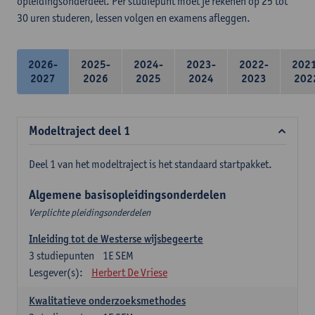
opleidingsonderdeel. Per studiepunt moet je rekenen op 25 tot
30 uren studeren, lessen volgen en examens afleggen.
2026-
2025-
2024-
2023-
2022-
202
2027
2026
2025
2024
2023
202
Modeltraject deel 1
Deel 1 van het modeltraject is het standaard startpakket.
Algemene basisopleidingsonderdelen
Verplichte pleidingsonderdelen
Inleiding tot de Westerse wijsbegeerte
3
studiepunten
1E SEM
Lesgever(s):
Herbert De Vriese
Kwalitatieve onderzoeksmethodes