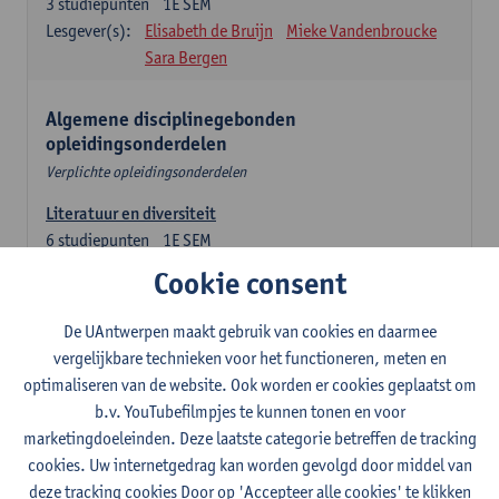
3
studiepunten
1E SEM
Lesgever(s):
Elisabeth de Bruijn
Mieke Vandenbroucke
Sara Bergen
Algemene disciplinegebonden
opleidingsonderdelen
Verplichte opleidingsonderdelen
Literatuur en diversiteit
6
studiepunten
1E SEM
Lesgever(s):
Remco Sleiderink
Cookie consent
Inleiding tot de algemene taalwetenschap
De UAntwerpen maakt gebruik van cookies en daarmee
3
studiepunten
2E SEM
vergelijkbare technieken voor het functioneren, meten en
Lesgever(s):
Astrid De Wit
Peter Petré
optimaliseren van de website. Ook worden er cookies geplaatst om
b.v. YouTubefilmpjes te kunnen tonen en voor
Engels: verplichte opleidingsonderdelen
marketingdoeleinden. Deze laatste categorie betreffen de tracking
cookies. Uw internetgedrag kan worden gevolgd door middel van
Engels: taalbeheersing 1
deze tracking cookies Door op 'Accepteer alle cookies' te klikken
3
studiepunten
1E SEM