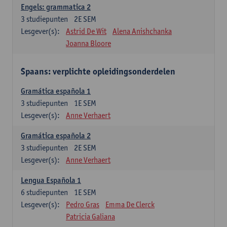
Engels: grammatica 2
3
studiepunten
2E SEM
Lesgever(s):
Astrid De Wit
Alena Anishchanka
Joanna Bloore
Spaans: verplichte opleidingsonderdelen
Gramática española 1
3
studiepunten
1E SEM
Lesgever(s):
Anne Verhaert
Gramática española 2
3
studiepunten
2E SEM
Lesgever(s):
Anne Verhaert
Lengua Española 1
6
studiepunten
1E SEM
Lesgever(s):
Pedro Gras
Emma De Clerck
Patricia Galiana