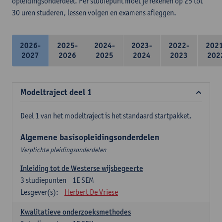
opleidingsonderdeel. Per studiepunt moet je rekenen op 25 tot
30 uren studeren, lessen volgen en examens afleggen.
2026-
2025-
2024-
2023-
2022-
202
2027
2026
2025
2024
2023
202
Modeltraject deel 1
Deel 1 van het modeltraject is het standaard startpakket.
Algemene basisopleidingsonderdelen
Verplichte pleidingsonderdelen
Inleiding tot de Westerse wijsbegeerte
3
studiepunten
1E SEM
Lesgever(s):
Herbert De Vriese
Kwalitatieve onderzoeksmethodes