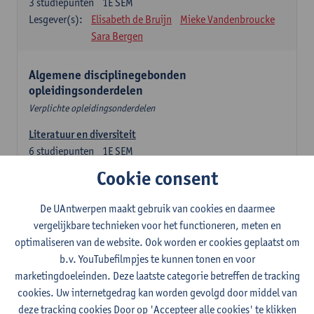
3
studiepunten
1E SEM
Lesgever(s):
Elisabeth de Bruijn
Mieke Vandenbroucke
Sara Bergen
Algemene disciplinegebonden
opleidingsonderdelen
Verplichte opleidingsonderdelen
Literatuur en diversiteit
6
studiepunten
1E SEM
Lesgever(s):
Remco Sleiderink
Cookie consent
Inleiding tot de algemene taalwetenschap
De UAntwerpen maakt gebruik van cookies en daarmee
3
studiepunten
2E SEM
vergelijkbare technieken voor het functioneren, meten en
Lesgever(s):
Astrid De Wit
Peter Petré
optimaliseren van de website. Ook worden er cookies geplaatst om
b.v. YouTubefilmpjes te kunnen tonen en voor
Engels: verplichte opleidingsonderdelen
marketingdoeleinden. Deze laatste categorie betreffen de tracking
cookies. Uw internetgedrag kan worden gevolgd door middel van
Engels: taalbeheersing 1
deze tracking cookies Door op 'Accepteer alle cookies' te klikken
3
studiepunten
1E SEM