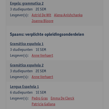
Engels: grammatica 2
3
studiepunten
2E SEM
Lesgever(s):
Astrid De Wit
Alena Anishchanka
Joanna Bloore
Spaans: verplichte opleidingsonderdelen
Gramática española 1
3
studiepunten
1E SEM
Lesgever(s):
Anne Verhaert
Gramática española 2
3
studiepunten
2E SEM
Lesgever(s):
Anne Verhaert
Lengua Española 1
6
studiepunten
1E SEM
Lesgever(s):
Pedro Gras
Emma De Clerck
Patricia Galiana