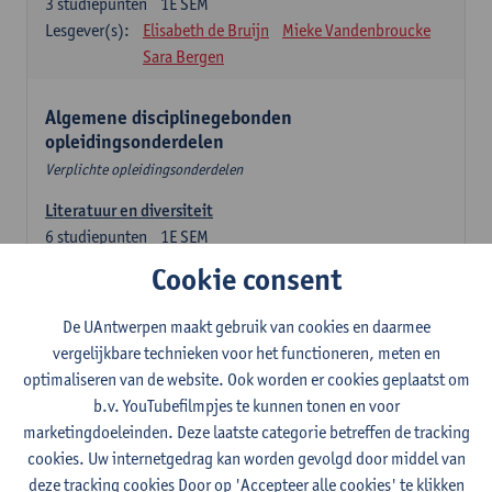
3
studiepunten
1E SEM
Lesgever(s):
Elisabeth de Bruijn
Mieke Vandenbroucke
Sara Bergen
Algemene disciplinegebonden
opleidingsonderdelen
Verplichte opleidingsonderdelen
Literatuur en diversiteit
6
studiepunten
1E SEM
Lesgever(s):
Remco Sleiderink
Cookie consent
Inleiding tot de algemene taalwetenschap
De UAntwerpen maakt gebruik van cookies en daarmee
3
studiepunten
2E SEM
vergelijkbare technieken voor het functioneren, meten en
Lesgever(s):
Astrid De Wit
Peter Petré
optimaliseren van de website. Ook worden er cookies geplaatst om
b.v. YouTubefilmpjes te kunnen tonen en voor
Engels: verplichte opleidingsonderdelen
marketingdoeleinden. Deze laatste categorie betreffen de tracking
cookies. Uw internetgedrag kan worden gevolgd door middel van
Engels: taalbeheersing 1
deze tracking cookies Door op 'Accepteer alle cookies' te klikken
3
studiepunten
1E SEM