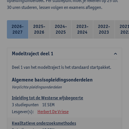
opleidingsonderdeel. Per studiepunt moet je rekenen op 25 tot
30 uren studeren, lessen volgen en examens afleggen.
2026-
2025-
2024-
2023-
2022-
202
2027
2026
2025
2024
2023
202
Modeltraject deel 1
Deel 1 van het modeltraject is het standaard startpakket.
Algemene basisopleidingsonderdelen
Verplichte pleidingsonderdelen
Inleiding tot de Westerse wijsbegeerte
3
studiepunten
1E SEM
Lesgever(s):
Herbert De Vriese
Kwalitatieve onderzoeksmethodes