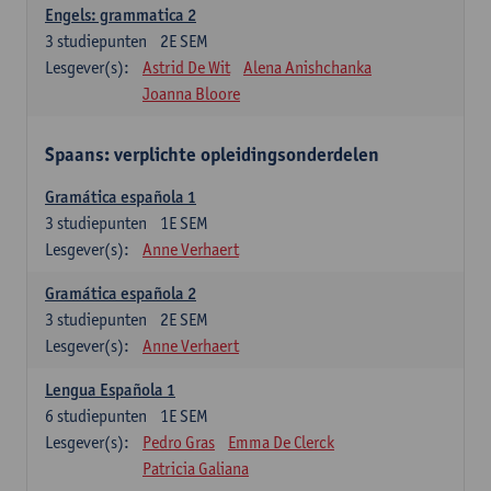
Engels: grammatica 2
3
studiepunten
2E SEM
Lesgever(s):
Astrid De Wit
Alena Anishchanka
Joanna Bloore
Spaans: verplichte opleidingsonderdelen
Gramática española 1
3
studiepunten
1E SEM
Lesgever(s):
Anne Verhaert
Gramática española 2
3
studiepunten
2E SEM
Lesgever(s):
Anne Verhaert
Lengua Española 1
6
studiepunten
1E SEM
Lesgever(s):
Pedro Gras
Emma De Clerck
Patricia Galiana