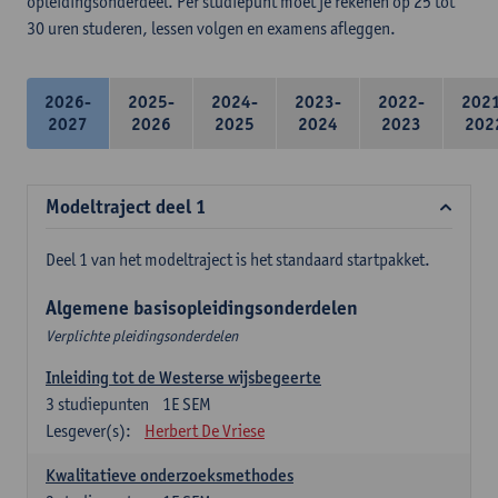
opleidingsonderdeel. Per studiepunt moet je rekenen op 25 tot
30 uren studeren, lessen volgen en examens afleggen.
2026-
2025-
2024-
2023-
2022-
202
2027
2026
2025
2024
2023
202
Modeltraject deel 1
Deel 1 van het modeltraject is het standaard startpakket.
Algemene basisopleidingsonderdelen
Verplichte pleidingsonderdelen
Inleiding tot de Westerse wijsbegeerte
3
studiepunten
1E SEM
Lesgever(s):
Herbert De Vriese
Kwalitatieve onderzoeksmethodes