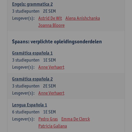
Engels: grammatica 2
3
studiepunten
2E SEM
Lesgever(s):
Astrid De Wit
Alena Anishchanka
Joanna Bloore
Spaans: verplichte opleidingsonderdelen
Gramática española 1
3
studiepunten
1E SEM
Lesgever(s):
Anne Verhaert
Gramática española 2
3
studiepunten
2E SEM
Lesgever(s):
Anne Verhaert
Lengua Española 1
6
studiepunten
1E SEM
Lesgever(s):
Pedro Gras
Emma De Clerck
Patricia Galiana