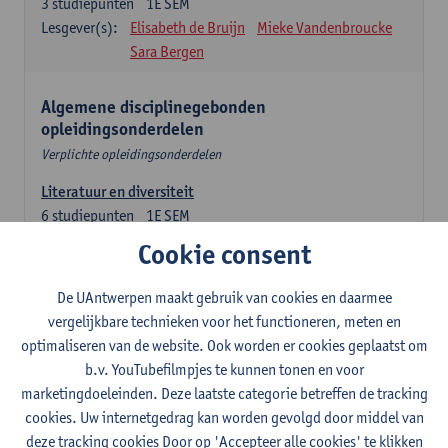
3
studiepunten
1E SEM
Lesgever(s):
Elisabeth de Bruijn
Mieke Vandenbroucke
Sara Bergen
Algemene disciplinegebonden
opleidingsonderdelen
Verplichte opleidingsonderdelen
Literatuur en diversiteit
6
studiepunten
1E SEM
Lesgever(s):
Remco Sleiderink
Cookie consent
Inleiding tot de algemene taalwetenschap
De UAntwerpen maakt gebruik van cookies en daarmee
3
studiepunten
2E SEM
vergelijkbare technieken voor het functioneren, meten en
Lesgever(s):
Astrid De Wit
Peter Petré
optimaliseren van de website. Ook worden er cookies geplaatst om
b.v. YouTubefilmpjes te kunnen tonen en voor
Engels: verplichte opleidingsonderdelen
marketingdoeleinden. Deze laatste categorie betreffen de tracking
cookies. Uw internetgedrag kan worden gevolgd door middel van
Engels: taalbeheersing 1
deze tracking cookies Door op 'Accepteer alle cookies' te klikken
3
studiepunten
1E SEM