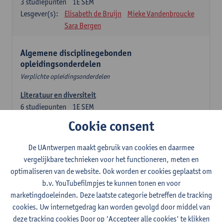
3
studiepunten
1E SEM
Lesgever(s):
Elisabeth de Bruijn
Mieke Vandenbroucke
Sara Bergen
Algemene disciplinegebonden
opleidingsonderdelen
Verplichte opleidingsonderdelen
Literatuur en diversiteit
6
studiepunten
1E SEM
Lesgever(s):
Remco Sleiderink
Cookie consent
Inleiding tot de algemene taalwetenschap
De UAntwerpen maakt gebruik van cookies en daarmee
3
studiepunten
2E SEM
vergelijkbare technieken voor het functioneren, meten en
Lesgever(s):
Astrid De Wit
Peter Petré
optimaliseren van de website. Ook worden er cookies geplaatst om
b.v. YouTubefilmpjes te kunnen tonen en voor
Engels: verplichte opleidingsonderdelen
marketingdoeleinden. Deze laatste categorie betreffen de tracking
cookies. Uw internetgedrag kan worden gevolgd door middel van
Engels: taalbeheersing 1
deze tracking cookies Door op 'Accepteer alle cookies' te klikken
3
studiepunten
1E SEM