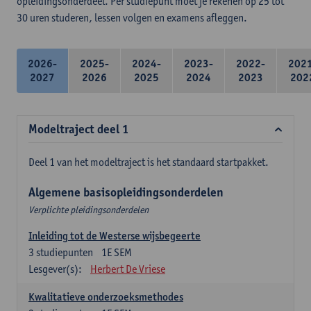
opleidingsonderdeel. Per studiepunt moet je rekenen op 25 tot
30 uren studeren, lessen volgen en examens afleggen.
2026-
2025-
2024-
2023-
2022-
202
2027
2026
2025
2024
2023
202
Modeltraject deel 1
Deel 1 van het modeltraject is het standaard startpakket.
Algemene basisopleidingsonderdelen
Verplichte pleidingsonderdelen
Inleiding tot de Westerse wijsbegeerte
3
studiepunten
1E SEM
Lesgever(s):
Herbert De Vriese
Kwalitatieve onderzoeksmethodes