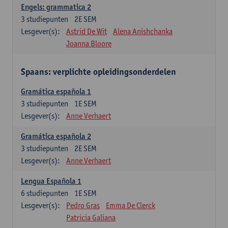
Engels: grammatica 2
3
studiepunten
2E SEM
Lesgever(s):
Astrid De Wit
Alena Anishchanka
Joanna Bloore
Spaans: verplichte opleidingsonderdelen
Gramática española 1
3
studiepunten
1E SEM
Lesgever(s):
Anne Verhaert
Gramática española 2
3
studiepunten
2E SEM
Lesgever(s):
Anne Verhaert
Lengua Española 1
6
studiepunten
1E SEM
Lesgever(s):
Pedro Gras
Emma De Clerck
Patricia Galiana