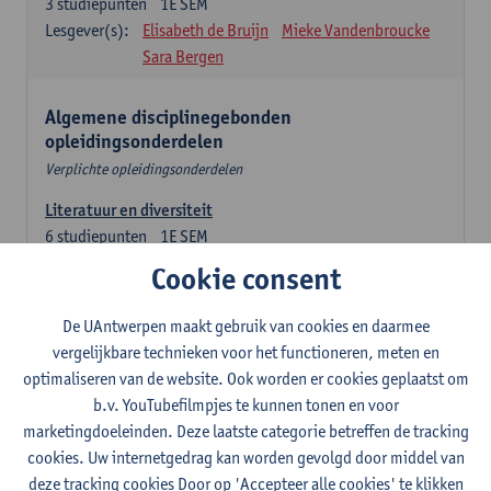
3
studiepunten
1E SEM
Lesgever(s):
Elisabeth de Bruijn
Mieke Vandenbroucke
Sara Bergen
Algemene disciplinegebonden
opleidingsonderdelen
Verplichte opleidingsonderdelen
Literatuur en diversiteit
6
studiepunten
1E SEM
Lesgever(s):
Remco Sleiderink
Cookie consent
Inleiding tot de algemene taalwetenschap
De UAntwerpen maakt gebruik van cookies en daarmee
3
studiepunten
2E SEM
vergelijkbare technieken voor het functioneren, meten en
Lesgever(s):
Astrid De Wit
Peter Petré
optimaliseren van de website. Ook worden er cookies geplaatst om
b.v. YouTubefilmpjes te kunnen tonen en voor
Engels: verplichte opleidingsonderdelen
marketingdoeleinden. Deze laatste categorie betreffen de tracking
cookies. Uw internetgedrag kan worden gevolgd door middel van
Engels: taalbeheersing 1
deze tracking cookies Door op 'Accepteer alle cookies' te klikken
3
studiepunten
1E SEM