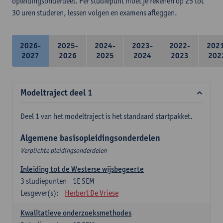
opleidingsonderdeel. Per studiepunt moet je rekenen op 25 tot
30 uren studeren, lessen volgen en examens afleggen.
2026-
2025-
2024-
2023-
2022-
202
2027
2026
2025
2024
2023
202
Modeltraject deel 1
Deel 1 van het modeltraject is het standaard startpakket.
Algemene basisopleidingsonderdelen
Verplichte pleidingsonderdelen
Inleiding tot de Westerse wijsbegeerte
3
studiepunten
1E SEM
Lesgever(s):
Herbert De Vriese
Kwalitatieve onderzoeksmethodes