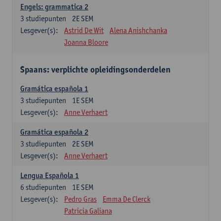
Engels: grammatica 2
3
studiepunten
2E SEM
Lesgever(s):
Astrid De Wit
Alena Anishchanka
Joanna Bloore
Spaans: verplichte opleidingsonderdelen
Gramática española 1
3
studiepunten
1E SEM
Lesgever(s):
Anne Verhaert
Gramática española 2
3
studiepunten
2E SEM
Lesgever(s):
Anne Verhaert
Lengua Española 1
6
studiepunten
1E SEM
Lesgever(s):
Pedro Gras
Emma De Clerck
Patricia Galiana