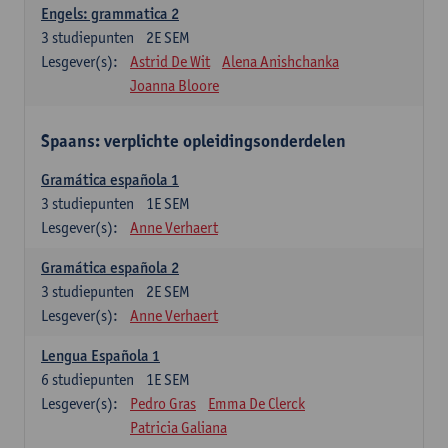
Engels: grammatica 2
3
studiepunten
2E SEM
Lesgever(s):
Astrid De Wit
Alena Anishchanka
Joanna Bloore
Spaans: verplichte opleidingsonderdelen
Gramática española 1
3
studiepunten
1E SEM
Lesgever(s):
Anne Verhaert
Gramática española 2
3
studiepunten
2E SEM
Lesgever(s):
Anne Verhaert
Lengua Española 1
6
studiepunten
1E SEM
Lesgever(s):
Pedro Gras
Emma De Clerck
Patricia Galiana