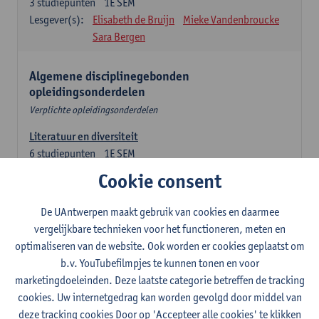
3
studiepunten
1E SEM
Lesgever(s):
Elisabeth de Bruijn
Mieke Vandenbroucke
Sara Bergen
Algemene disciplinegebonden
opleidingsonderdelen
Verplichte opleidingsonderdelen
Literatuur en diversiteit
6
studiepunten
1E SEM
Lesgever(s):
Remco Sleiderink
Cookie consent
Inleiding tot de algemene taalwetenschap
De UAntwerpen maakt gebruik van cookies en daarmee
3
studiepunten
2E SEM
vergelijkbare technieken voor het functioneren, meten en
Lesgever(s):
Astrid De Wit
Peter Petré
optimaliseren van de website. Ook worden er cookies geplaatst om
b.v. YouTubefilmpjes te kunnen tonen en voor
Engels: verplichte opleidingsonderdelen
marketingdoeleinden. Deze laatste categorie betreffen de tracking
cookies. Uw internetgedrag kan worden gevolgd door middel van
Engels: taalbeheersing 1
deze tracking cookies Door op 'Accepteer alle cookies' te klikken
3
studiepunten
1E SEM