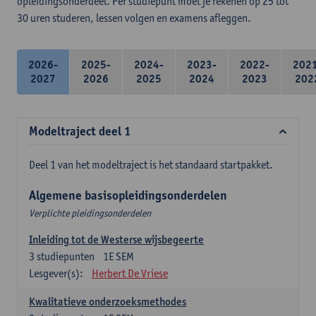
opleidingsonderdeel. Per studiepunt moet je rekenen op 25 tot
30 uren studeren, lessen volgen en examens afleggen.
2026-
2025-
2024-
2023-
2022-
202
2027
2026
2025
2024
2023
202
Modeltraject deel 1
Deel 1 van het modeltraject is het standaard startpakket.
Algemene basisopleidingsonderdelen
Verplichte pleidingsonderdelen
Inleiding tot de Westerse wijsbegeerte
3
studiepunten
1E SEM
Lesgever(s):
Herbert De Vriese
Kwalitatieve onderzoeksmethodes