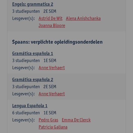
Engels: grammatica 2
3
studiepunten
2E SEM
Lesgever(s):
Astrid De Wit
Alena Anishchanka
Joanna Bloore
Spaans: verplichte opleidingsonderdelen
Gramática española 1
3
studiepunten
1E SEM
Lesgever(s):
Anne Verhaert
Gramática española 2
3
studiepunten
2E SEM
Lesgever(s):
Anne Verhaert
Lengua Española 1
6
studiepunten
1E SEM
Lesgever(s):
Pedro Gras
Emma De Clerck
Patricia Galiana