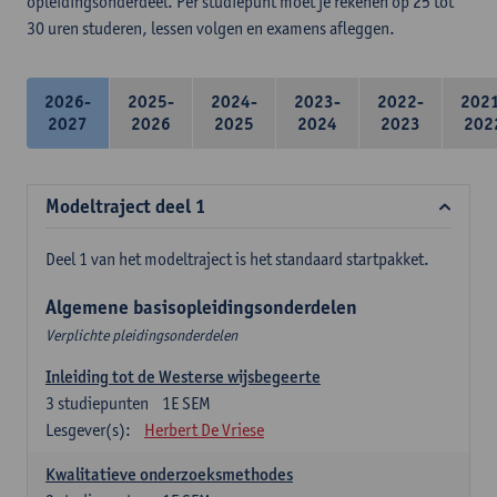
opleidingsonderdeel. Per studiepunt moet je rekenen op 25 tot
30 uren studeren, lessen volgen en examens afleggen.
2026-
2025-
2024-
2023-
2022-
202
2027
2026
2025
2024
2023
202
Modeltraject deel 1
Deel 1 van het modeltraject is het standaard startpakket.
Algemene basisopleidingsonderdelen
Verplichte pleidingsonderdelen
Inleiding tot de Westerse wijsbegeerte
3
studiepunten
1E SEM
Lesgever(s):
Herbert De Vriese
Kwalitatieve onderzoeksmethodes