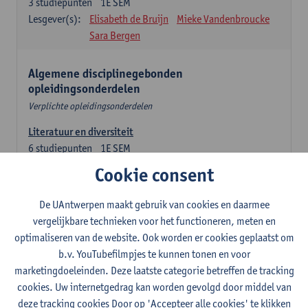
3
studiepunten
1E SEM
Lesgever(s):
Elisabeth de Bruijn
Mieke Vandenbroucke
Sara Bergen
Algemene disciplinegebonden
opleidingsonderdelen
Verplichte opleidingsonderdelen
Literatuur en diversiteit
6
studiepunten
1E SEM
Lesgever(s):
Remco Sleiderink
Cookie consent
Inleiding tot de algemene taalwetenschap
De UAntwerpen maakt gebruik van cookies en daarmee
3
studiepunten
2E SEM
vergelijkbare technieken voor het functioneren, meten en
Lesgever(s):
Astrid De Wit
Peter Petré
optimaliseren van de website. Ook worden er cookies geplaatst om
b.v. YouTubefilmpjes te kunnen tonen en voor
Engels: verplichte opleidingsonderdelen
marketingdoeleinden. Deze laatste categorie betreffen de tracking
cookies. Uw internetgedrag kan worden gevolgd door middel van
Engels: taalbeheersing 1
deze tracking cookies Door op 'Accepteer alle cookies' te klikken
3
studiepunten
1E SEM