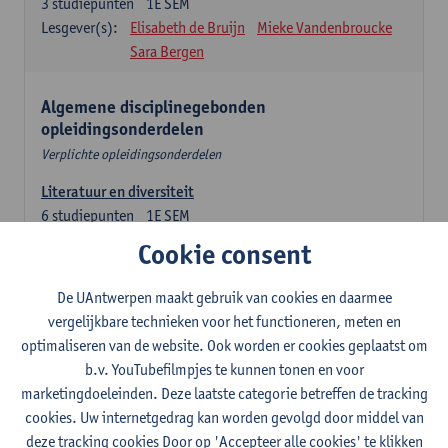
3
studiepunten
1E SEM
Lesgever(s):
Elisabeth de Bruijn
Mieke Vandenbroucke
Sara Bergen
Algemene disciplinegebonden
opleidingsonderdelen
Verplichte opleidingsonderdelen
Literatuur en diversiteit
6
studiepunten
1E SEM
Lesgever(s):
Remco Sleiderink
Cookie consent
Inleiding tot de algemene taalwetenschap
De UAntwerpen maakt gebruik van cookies en daarmee
3
studiepunten
2E SEM
vergelijkbare technieken voor het functioneren, meten en
Lesgever(s):
Astrid De Wit
Peter Petré
optimaliseren van de website. Ook worden er cookies geplaatst om
b.v. YouTubefilmpjes te kunnen tonen en voor
Engels: verplichte opleidingsonderdelen
marketingdoeleinden. Deze laatste categorie betreffen de tracking
cookies. Uw internetgedrag kan worden gevolgd door middel van
Engels: taalbeheersing 1
deze tracking cookies Door op 'Accepteer alle cookies' te klikken
3
studiepunten
1E SEM