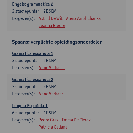
Engels: grammatica 2
3
studiepunten
2E SEM
Lesgever(s):
Astrid De Wit
Alena Anishchanka
Joanna Bloore
Spaans: verplichte opleidingsonderdelen
Gramática española 1
3
studiepunten
1E SEM
Lesgever(s):
Anne Verhaert
Gramática española 2
3
studiepunten
2E SEM
Lesgever(s):
Anne Verhaert
Lengua Española 1
6
studiepunten
1E SEM
Lesgever(s):
Pedro Gras
Emma De Clerck
Patricia Galiana