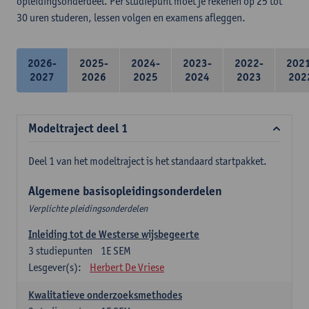
opleidingsonderdeel. Per studiepunt moet je rekenen op 25 tot
30 uren studeren, lessen volgen en examens afleggen.
2026-
2025-
2024-
2023-
2022-
202
2027
2026
2025
2024
2023
202
Modeltraject deel 1
Deel 1 van het modeltraject is het standaard startpakket.
Algemene basisopleidingsonderdelen
Verplichte pleidingsonderdelen
Inleiding tot de Westerse wijsbegeerte
3
studiepunten
1E SEM
Lesgever(s):
Herbert De Vriese
Kwalitatieve onderzoeksmethodes