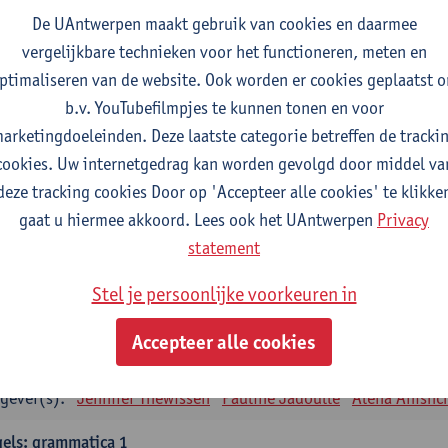
tudiepunten
1E SEM
De UAntwerpen maakt gebruik van cookies en daarmee
gever(s):
Remco Sleiderink
vergelijkbare technieken voor het functioneren, meten en
ptimaliseren van de website. Ook worden er cookies geplaatst 
eiding tot de algemene taalwetenschap
b.v. YouTubefilmpjes te kunnen tonen en voor
tudiepunten
2E SEM
arketingdoeleinden. Deze laatste categorie betreffen de tracki
gever(s):
Astrid De Wit
Peter Petré
cookies. Uw internetgedrag kan worden gevolgd door middel va
deze tracking cookies Door op 'Accepteer alle cookies' te klikke
gels: verplichte opleidingsonderdelen
gaat u hiermee akkoord. Lees ook het UAntwerpen
Privacy
els: taalbeheersing 1
statement
tudiepunten
1E SEM
Stel je persoonlijke voorkeuren in
gever(s):
Marilize Pretorius
Alena Anishchanka
Pauline Jad
Accepteer alle cookies
els: Taalbeheersing 2
tudiepunten
2E SEM
gever(s):
Jennifer Thewissen
Pauline Jadoulle
Alena Anishc
els: grammatica 1