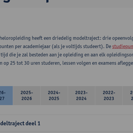
heloropleiding heeft een driedelig modeltraject: drie opeenvo
punten per academiejaar (als je voltijds studeert). De
studiepun
 tijd die je zal besteden aan je opleiding en aan elk opleidings
n op 25 tot 30 uren studeren, lessen volgen en examens aflegge
26-
2025-
2024-
2023-
2022-
2
27
2026
2025
2024
2023
deltraject deel 1