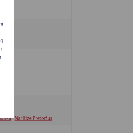
om
ng
n
n
oulle
hanka
Marilize Pretorius