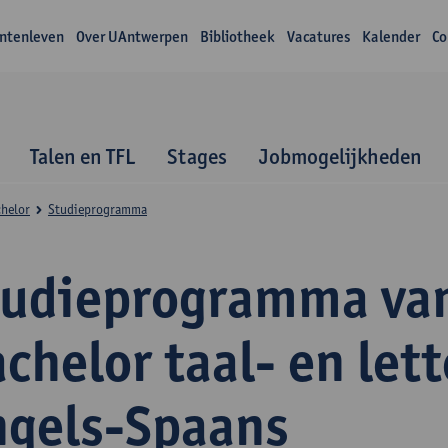
ntenleven
Over UAntwerpen
Bibliotheek
Vacatures
Kalender
Co
Talen en TFL
Stages
Jobmogelijkheden
helor
Studieprogramma
tudieprogramma va
chelor taal- en let
ngels-Spaans