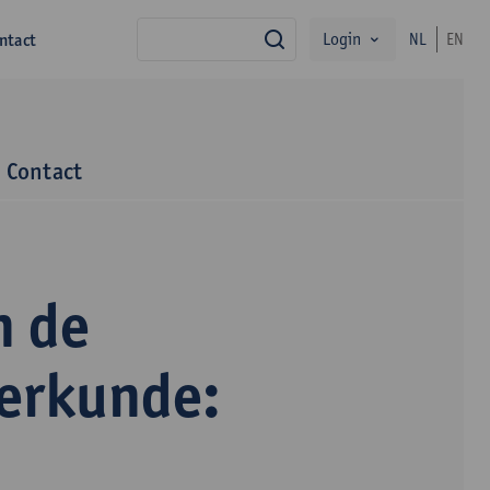
Login
ntact
NL
EN
zoek
Contact
n de
terkunde: