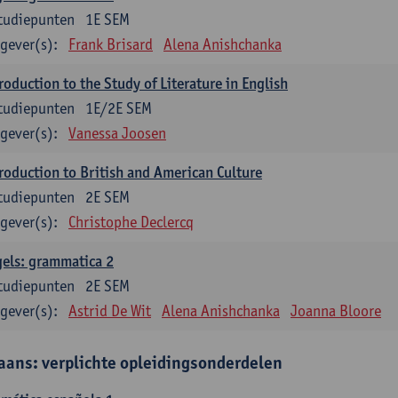
tudiepunten
1E SEM
gever(s):
Frank Brisard
Alena Anishchanka
roduction to the Study of Literature in English
tudiepunten
1E/2E SEM
gever(s):
Vanessa Joosen
roduction to British and American Culture
tudiepunten
2E SEM
gever(s):
Christophe Declercq
els: grammatica 2
tudiepunten
2E SEM
gever(s):
Astrid De Wit
Alena Anishchanka
Joanna Bloore
aans: verplichte opleidingsonderdelen