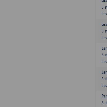
Gra
3
s
Les
Gra
3
s
Les
Le
6
s
Les
Le
3
s
Les
Pan
6
s