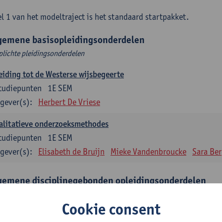
l 1 van het modeltraject is het standaard startpakket.
gemene basisopleidingsonderdelen
plichte pleidingsonderdelen
eiding tot de Westerse wijsbegeerte
tudiepunten
1E SEM
gever(s):
Herbert De Vriese
alitatieve onderzoeksmethodes
tudiepunten
1E SEM
gever(s):
Elisabeth de Bruijn
Mieke Vandenbroucke
Sara Be
gemene disciplinegebonden opleidingsonderdelen
plichte opleidingsonderdelen
Cookie consent
eratuur en diversiteit