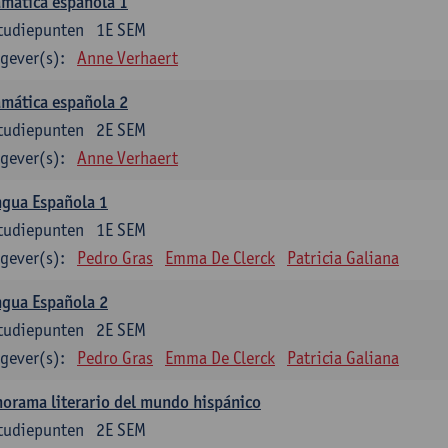
mática española 1
tudiepunten
1E SEM
gever(s):
Anne Verhaert
mática española 2
tudiepunten
2E SEM
gever(s):
Anne Verhaert
ngua Española 1
tudiepunten
1E SEM
gever(s):
Pedro Gras
Emma De Clerck
Patricia Galiana
ngua Española 2
tudiepunten
2E SEM
gever(s):
Pedro Gras
Emma De Clerck
Patricia Galiana
orama literario del mundo hispánico
tudiepunten
2E SEM