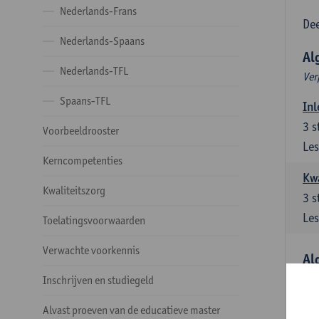
Nederlands-Frans
Dee
Nederlands-Spaans
Al
Nederlands-TFL
Ver
Spaans-TFL
Inl
3
s
Voorbeeldrooster
Les
Kerncompetenties
Kw
Kwaliteitszorg
3
s
Les
Toelatingsvoorwaarden
Verwachte voorkennis
Al
Ver
Inschrijven en studiegeld
Lit
Alvast proeven van de educatieve master