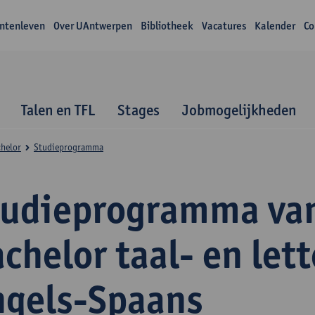
ntenleven
Over UAntwerpen
Bibliotheek
Vacatures
Kalender
Co
Talen en TFL
Stages
Jobmogelijkheden
helor
Studieprogramma
tudieprogramma va
chelor taal- en let
ngels-Spaans