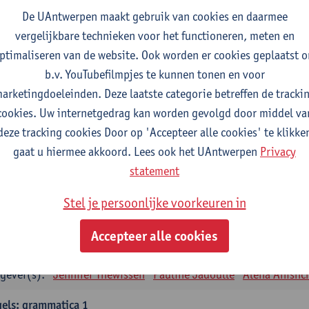
tudiepunten
1E SEM
De UAntwerpen maakt gebruik van cookies en daarmee
gever(s):
Remco Sleiderink
vergelijkbare technieken voor het functioneren, meten en
ptimaliseren van de website. Ook worden er cookies geplaatst 
eiding tot de algemene taalwetenschap
b.v. YouTubefilmpjes te kunnen tonen en voor
tudiepunten
2E SEM
arketingdoeleinden. Deze laatste categorie betreffen de tracki
gever(s):
Astrid De Wit
Peter Petré
cookies. Uw internetgedrag kan worden gevolgd door middel va
deze tracking cookies Door op 'Accepteer alle cookies' te klikke
gels: verplichte opleidingsonderdelen
gaat u hiermee akkoord. Lees ook het UAntwerpen
Privacy
els: taalbeheersing 1
statement
tudiepunten
1E SEM
Stel je persoonlijke voorkeuren in
gever(s):
Marilize Pretorius
Alena Anishchanka
Pauline Jad
Accepteer alle cookies
els: Taalbeheersing 2
tudiepunten
2E SEM
gever(s):
Jennifer Thewissen
Pauline Jadoulle
Alena Anishc
els: grammatica 1