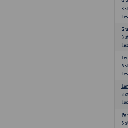
Gra
3
s
Les
Gra
3
s
Les
Le
6
s
Les
Le
3
s
Les
Pan
6
s