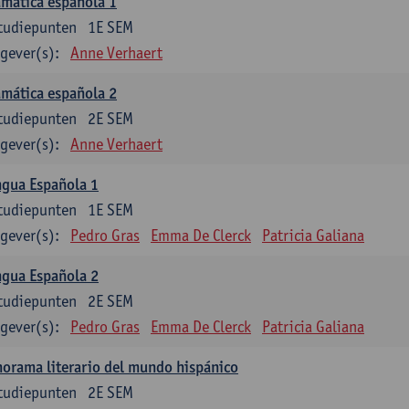
mática española 1
tudiepunten
1E SEM
gever(s):
Anne Verhaert
mática española 2
tudiepunten
2E SEM
gever(s):
Anne Verhaert
ngua Española 1
tudiepunten
1E SEM
gever(s):
Pedro Gras
Emma De Clerck
Patricia Galiana
ngua Española 2
tudiepunten
2E SEM
gever(s):
Pedro Gras
Emma De Clerck
Patricia Galiana
orama literario del mundo hispánico
tudiepunten
2E SEM