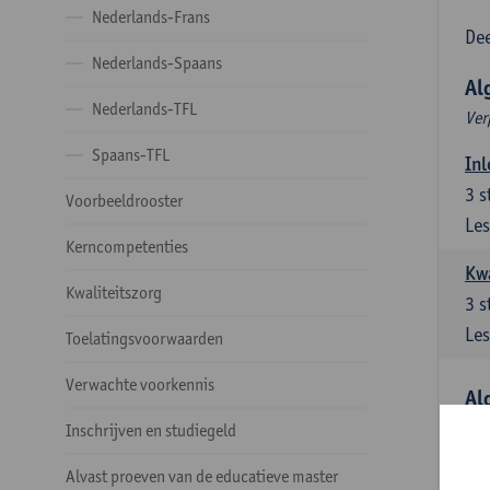
Nederlands-Frans
Dee
Nederlands-Spaans
Al
Nederlands-TFL
Ver
Spaans-TFL
Inl
3
s
Voorbeeldrooster
Les
Kerncompetenties
Kw
Kwaliteitszorg
3
s
Les
Toelatingsvoorwaarden
Verwachte voorkennis
Al
Ver
Inschrijven en studiegeld
Lit
Alvast proeven van de educatieve master