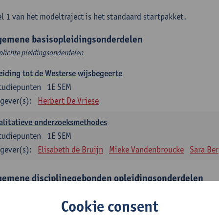
l 1 van het modeltraject is het standaard startpakket.
gemene basisopleidingsonderdelen
plichte pleidingsonderdelen
eiding tot de Westerse wijsbegeerte
tudiepunten
1E SEM
gever(s):
Herbert De Vriese
alitatieve onderzoeksmethodes
tudiepunten
1E SEM
gever(s):
Elisabeth de Bruijn
Mieke Vandenbroucke
Sara Be
gemene disciplinegebonden opleidingsonderdelen
plichte opleidingsonderdelen
Cookie consent
eratuur en diversiteit