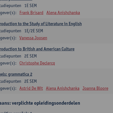
tudiepunten
1E SEM
gever(s):
Frank Brisard
Alena Anishchanka
roduction to the Study of Literature in English
tudiepunten
1E/2E SEM
gever(s):
Vanessa Joosen
roduction to British and American Culture
tudiepunten
2E SEM
gever(s):
Christophe Declercq
els: grammatica 2
tudiepunten
2E SEM
gever(s):
Astrid De Wit
Alena Anishchanka
Joanna Bloore
aans: verplichte opleidingsonderdelen