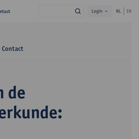
Login
ntact
NL
EN
zoek
Contact
n de
terkunde: