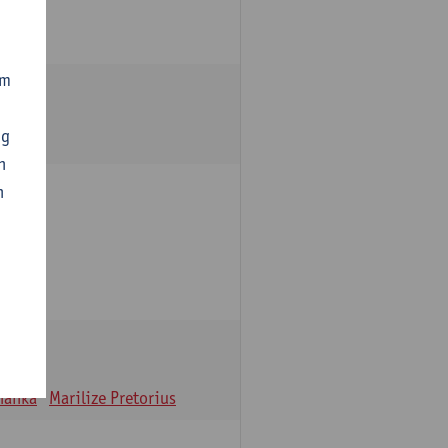
om
ng
n
n
oulle
hanka
Marilize Pretorius