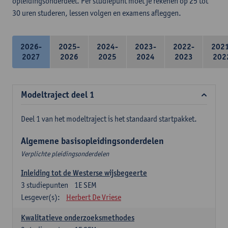
opleidingsonderdeel. Per studiepunt moet je rekenen op 25 tot
30 uren studeren, lessen volgen en examens afleggen.
2026-
2025-
2024-
2023-
2022-
202
2027
2026
2025
2024
2023
202
Modeltraject deel 1
Deel 1 van het modeltraject is het standaard startpakket.
Algemene basisopleidingsonderdelen
Verplichte pleidingsonderdelen
Inleiding tot de Westerse wijsbegeerte
3
studiepunten
1E SEM
Lesgever(s):
Herbert De Vriese
Kwalitatieve onderzoeksmethodes