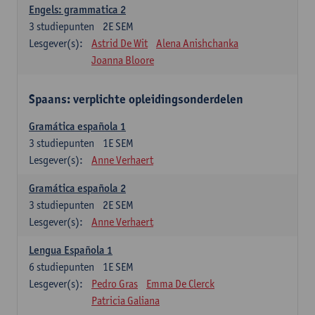
Engels: grammatica 2
3
studiepunten
2E SEM
Lesgever(s):
Astrid De Wit
Alena Anishchanka
Joanna Bloore
Spaans: verplichte opleidingsonderdelen
Gramática española 1
3
studiepunten
1E SEM
Lesgever(s):
Anne Verhaert
Gramática española 2
3
studiepunten
2E SEM
Lesgever(s):
Anne Verhaert
Lengua Española 1
6
studiepunten
1E SEM
Lesgever(s):
Pedro Gras
Emma De Clerck
Patricia Galiana