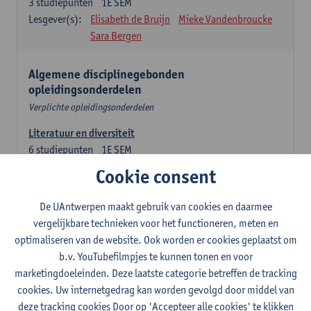
3
studiepunten
1E SEM
Lesgever(s):
Elisabeth de Bruijn
Mieke Vandenbroucke
Sara Bergen
Algemene disciplinegebonden
opleidingsonderdelen
Verplichte opleidingsonderdelen
Literatuur en diversiteit
6
studiepunten
1E SEM
Lesgever(s):
Remco Sleiderink
Cookie consent
Inleiding tot de algemene taalwetenschap
De UAntwerpen maakt gebruik van cookies en daarmee
3
studiepunten
2E SEM
vergelijkbare technieken voor het functioneren, meten en
Lesgever(s):
Astrid De Wit
Peter Petré
optimaliseren van de website. Ook worden er cookies geplaatst om
b.v. YouTubefilmpjes te kunnen tonen en voor
Engels: verplichte opleidingsonderdelen
marketingdoeleinden. Deze laatste categorie betreffen de tracking
cookies. Uw internetgedrag kan worden gevolgd door middel van
Engels: taalbeheersing 1
deze tracking cookies Door op 'Accepteer alle cookies' te klikken
3
studiepunten
1E SEM